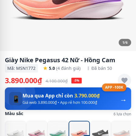
1/6
Giày Nike Pegasus 42 Nữ - Hồng Cam
Mã: MSN1772
5.0
(4 đánh giá)
Đã bán 50
3.890.000₫
4.100.000₫
-5%
APP -100K
Mua qua App chỉ còn
3.790.000₫
→
📱
Giá web 3.890.000₫ • App rẻ hơn 100.000₫
Màu sắc
6 lựa chọn