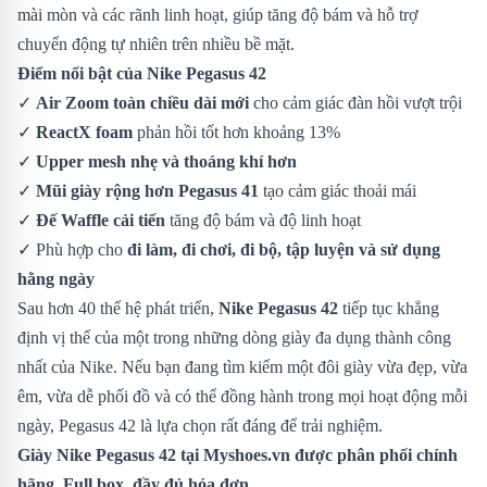
mài mòn và các rãnh linh hoạt, giúp tăng độ bám và hỗ trợ
chuyển động tự nhiên trên nhiều bề mặt.
Điểm nổi bật của Nike Pegasus 42
✓
Air Zoom toàn chiều dài mới
cho cảm giác đàn hồi vượt trội
✓
ReactX foam
phản hồi tốt hơn khoảng 13%
✓
Upper mesh nhẹ và thoáng khí hơn
✓
Mũi giày rộng hơn Pegasus 41
tạo cảm giác thoải mái
✓
Đế Waffle cải tiến
tăng độ bám và độ linh hoạt
✓ Phù hợp cho
đi làm, đi chơi, đi bộ, tập luyện và sử dụng
hằng ngày
Sau hơn 40 thế hệ phát triển,
Nike Pegasus 42
tiếp tục khẳng
định vị thế của một trong những dòng giày đa dụng thành công
nhất của Nike. Nếu bạn đang tìm kiếm một đôi giày vừa đẹp, vừa
êm, vừa dễ phối đồ và có thể đồng hành trong mọi hoạt động mỗi
ngày, Pegasus 42 là lựa chọn rất đáng để trải nghiệm.
Giày Nike Pegasus 42
tại Myshoes.vn được phân phối chính
hãng. Full box, đầy đủ hóa đơn.