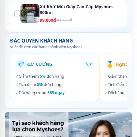
Xịt Khử Mùi Giày Cao Cấp Myshoes
300ml
99.000₫
200.000₫
ĐẶC QUYỀN KHÁCH HÀNG
Vuốt để xem các hạng thành viên Myshoes
💎
🥇
KIM CƯƠNG
HẠNG VÀ
VIP
✓
Giảm thêm
5%
đơn hàng
✓
Giảm thêm
3%
✓
Tích điểm
5%
đơn hàng
✓
Tích điểm
3%
đơ
✓
Đổi hàng trong
365 ngày
✓
Đổi hàng trong