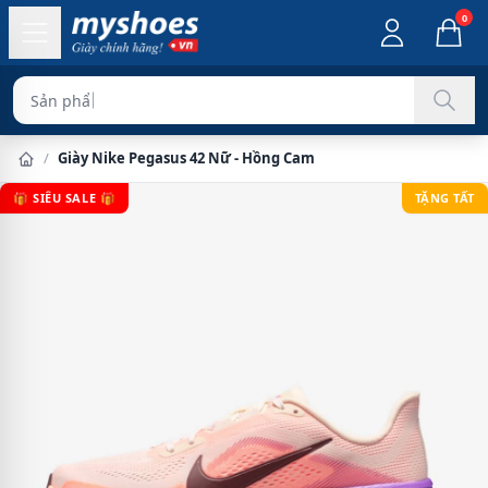
0
Sản phẩm chính hãn
/
Giày Nike Pegasus 42 Nữ - Hồng Cam
🎁 SIÊU SALE 🎁
TẶNG TẤT