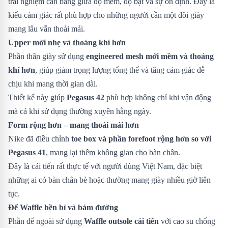
trải nghiệm cân bằng giữa độ mềm, độ bật và sự ổn định. Đây là
kiểu cảm giác rất phù hợp cho những người cần một đôi giày
mang lâu vẫn thoải mái.
Upper mới nhẹ và thoáng khí hơn
Phần thân giày sử dụng
engineered mesh mới mềm và thoáng
khí hơn
, giúp giảm trọng lượng tổng thể và tăng cảm giác dễ
chịu khi mang thời gian dài.
Thiết kế này giúp
Pegasus 42
phù hợp không chỉ khi vận động
mà cả khi sử dụng thường xuyên hằng ngày.
Form rộng hơn – mang thoải mái hơn
Nike đã điều chỉnh
toe box và phần forefoot rộng hơn so với
Pegasus 41
, mang lại thêm không gian cho bàn chân.
Đây là cải tiến rất thực tế với người dùng Việt Nam, đặc biệt
những ai có bàn chân bè hoặc thường mang giày nhiều giờ liên
tục.
Đế Waffle bền bỉ và bám đường
Phần đế ngoài sử dụng
Waffle outsole cải tiến
với cao su chống