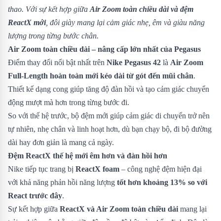
thao. Với sự kết hợp giữa
Air Zoom toàn chiều dài và đệm
ReactX mới
, đôi giày mang lại cảm giác nhẹ, êm và giàu năng
lượng trong từng bước chân.
Air Zoom toàn chiều dài – nâng cấp lớn nhất của Pegasus
Điểm thay đổi nổi bật nhất trên
Nike Pegasus 42
là
Air Zoom
Full-Length hoàn toàn mới kéo dài từ gót đến mũi chân
.
Thiết kế dạng cong giúp tăng độ đàn hồi và tạo cảm giác chuyển
động mượt mà hơn trong từng bước đi.
So với thế hệ trước, bộ đệm mới giúp cảm giác di chuyển trở nên
tự nhiên, nhẹ chân và linh hoạt hơn, dù bạn chạy bộ, đi bộ đường
dài hay đơn giản là mang cả ngày.
Đệm ReactX thế hệ mới êm hơn và đàn hồi hơn
Nike tiếp tục trang bị
ReactX foam
– công nghệ đệm hiện đại
với khả năng phản hồi năng lượng
tốt hơn khoảng 13% so với
React trước đây
.
Sự kết hợp giữa
ReactX và Air Zoom toàn chiều dài
mang lại