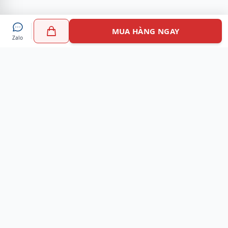
MUA HÀNG NGAY
Zalo
Myshoes là nền tảng mua sắm giày chính hãng hàng đầu
Việt Nam với hơn 100.000 khách hàng đã tin tưởng và lựa
chọn. Cùng với công nghệ hiện đại chúng tôi cam kết