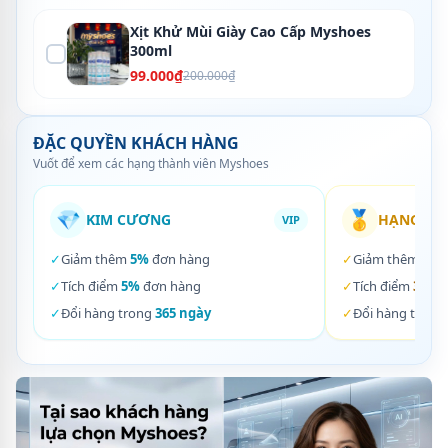
Xịt Khử Mùi Giày Cao Cấp Myshoes
300ml
99.000₫
200.000₫
ĐẶC QUYỀN KHÁCH HÀNG
Vuốt để xem các hạng thành viên Myshoes
💎
🥇
KIM CƯƠNG
HẠNG VÀ
VIP
✓
Giảm thêm
5%
đơn hàng
✓
Giảm thêm
3%
✓
Tích điểm
5%
đơn hàng
✓
Tích điểm
3%
đơ
✓
Đổi hàng trong
365 ngày
✓
Đổi hàng trong