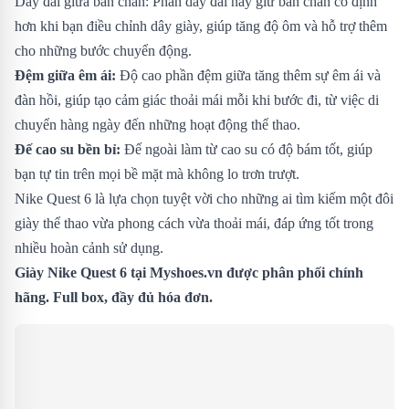
Dây đai giữa bàn chân: Phần dây đai này giữ bàn chân cố định
hơn khi bạn điều chỉnh dây giày, giúp tăng độ ôm và hỗ trợ thêm
cho những bước chuyển động.
Đệm giữa êm ái:
Độ cao phần đệm giữa tăng thêm sự êm ái và
đàn hồi, giúp tạo cảm giác thoải mái mỗi khi bước đi, từ việc di
chuyển hàng ngày đến những hoạt động thể thao.
Đế cao su bền bỉ:
Đế ngoài làm từ cao su có độ bám tốt, giúp
bạn tự tin trên mọi bề mặt mà không lo trơn trượt.
Nike Quest 6 là lựa chọn tuyệt vời cho những ai tìm kiếm một đôi
giày thể thao vừa phong cách vừa thoải mái, đáp ứng tốt trong
nhiều hoàn cảnh sử dụng.
Giày Nike Quest 6 tại Myshoes.vn được phân phối chính
hãng. Full box, đầy đủ hóa đơn.