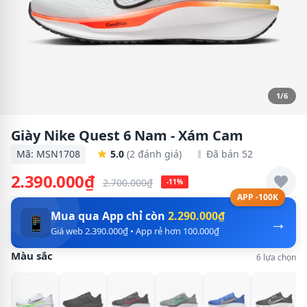
1/6
Giày Nike Quest 6 Nam - Xám Cam
Mã: MSN1708
5.0
(2 đánh giá)
Đã bán 52
2.390.000₫
2.700.000₫
-11%
APP -100K
Mua qua App chỉ còn
2.290.000₫
→
📱
Giá web 2.390.000₫ • App rẻ hơn 100.000₫
Màu sắc
6 lựa chọn