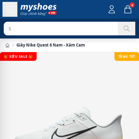
0
Sản phẩm ch
/
Giày Nike Quest 6 Nam - Xám Cam
🎁 SIÊU SALE 🎁
TẶNG TẤT