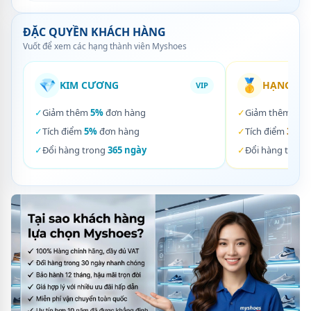
ĐẶC QUYỀN KHÁCH HÀNG
Vuốt để xem các hạng thành viên Myshoes
💎
🥇
KIM CƯƠNG
HẠNG VÀ
VIP
✓
Giảm thêm
5%
đơn hàng
✓
Giảm thêm
3%
✓
Tích điểm
5%
đơn hàng
✓
Tích điểm
3%
đơ
✓
Đổi hàng trong
365 ngày
✓
Đổi hàng trong