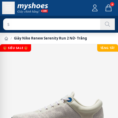
0
Sản phẩm ch
/
Giày Nike Renew Serenity Run 2 Nữ- Trắng
🎁 SIÊU SALE 🎁
TẶNG TẤT