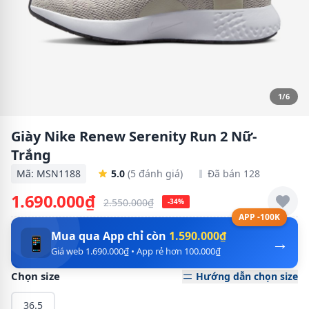
1/6
Giày Nike Renew Serenity Run 2 Nữ-
Trắng
Mã: MSN1188
5.0
(5 đánh giá)
Đã bán 128
1.690.000₫
2.550.000₫
-34%
APP -100K
Mua qua App chỉ còn
1.590.000₫
→
📱
Giá web 1.690.000₫ • App rẻ hơn 100.000₫
Chọn size
Hướng dẫn chọn size
36.5