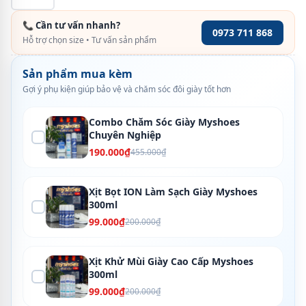
📞 Cần tư vấn nhanh?
0973 711 868
Hỗ trợ chọn size • Tư vấn sản phẩm
Sản phẩm mua kèm
Gợi ý phụ kiện giúp bảo vệ và chăm sóc đôi giày tốt hơn
Combo Chăm Sóc Giày Myshoes
Chuyên Nghiệp
190.000₫
455.000₫
Xịt Bọt ION Làm Sạch Giày Myshoes
300ml
99.000₫
200.000₫
Xịt Khử Mùi Giày Cao Cấp Myshoes
300ml
99.000₫
200.000₫