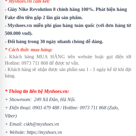
* Myshoes.vn cam kết:
-
Giày Nike Revolution 8
chính hãng 100%. Phát hiện hàng
Fake đền tiền gấp 2 lần giá sản phẩm.
- Myshoes.vn miễn phí giao hàng toàn quốc (với đơn hàng từ
500.000 vnđ).
- Đổi hàng trong 30 ngày nhanh chóng dễ dàng.
* Cách thức mua hàng:
- Khách hàng MUA HÀNG trên website hoặc gọi điện tới
Hotline:
0973 711 868
để được tư vấn.
- Khách hàng sẽ nhận được sản phẩm sau 1 - 3 ngày kể từ khi đặt
hàng.
* Thông tin liên hệ Myshoes.vn:
+ Showroom: 249 Xã Đàn, Hà Nội.
+ Điện thoại:
0903 479 488
/
Hotline:
0973 711 868
(Zalo,
Viber)
+ Email: cskh@myshoes.vn
+ Website:
https://myshoes.vn