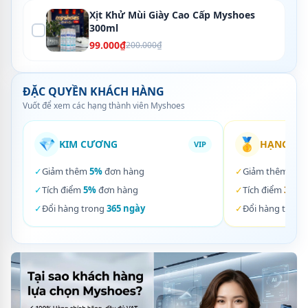
Xịt Khử Mùi Giày Cao Cấp Myshoes
300ml
99.000₫
200.000₫
ĐẶC QUYỀN KHÁCH HÀNG
Vuốt để xem các hạng thành viên Myshoes
💎
🥇
KIM CƯƠNG
HẠNG VÀ
VIP
✓
Giảm thêm
5%
đơn hàng
✓
Giảm thêm
3%
✓
Tích điểm
5%
đơn hàng
✓
Tích điểm
3%
đơ
✓
Đổi hàng trong
365 ngày
✓
Đổi hàng trong