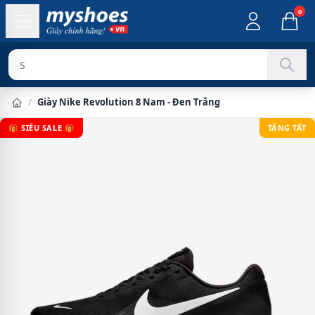
0
Sản phẩm ch
/
Giày Nike Revolution 8 Nam - Đen Trắng
🎁 SIÊU SALE 🎁
TẶNG TẤT