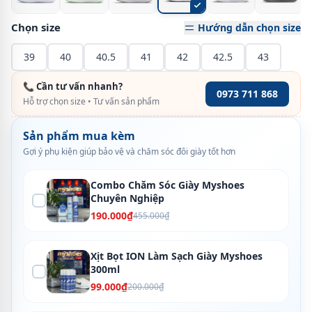
Chọn size
Hướng dẫn chọn size
39
40
40.5
41
42
42.5
43
📞 Cần tư vấn nhanh?
0973 711 868
Hỗ trợ chọn size • Tư vấn sản phẩm
Sản phẩm mua kèm
Gợi ý phụ kiện giúp bảo vệ và chăm sóc đôi giày tốt hơn
Combo Chăm Sóc Giày Myshoes
Chuyên Nghiệp
190.000₫
455.000₫
Xịt Bọt ION Làm Sạch Giày Myshoes
300ml
99.000₫
200.000₫