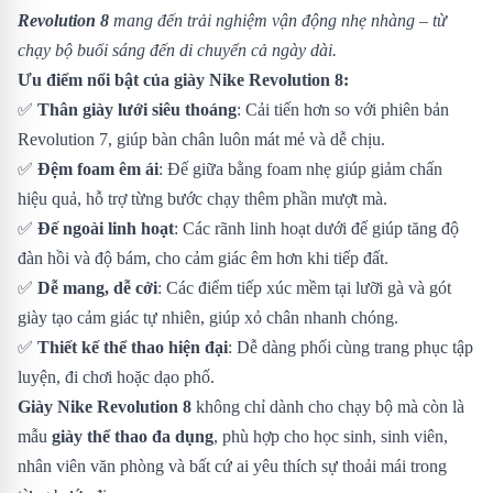
Revolution 8
mang đến trải nghiệm vận động nhẹ nhàng – từ
chạy bộ buổi sáng đến di chuyển cả ngày dài.
Ưu điểm nổi bật của giày Nike Revolution 8:
✅
Thân giày lưới siêu thoáng
: Cải tiến hơn so với phiên bản
Revolution 7, giúp bàn chân luôn mát mẻ và dễ chịu.
✅
Đệm foam êm ái
: Đế giữa bằng foam nhẹ giúp giảm chấn
hiệu quả, hỗ trợ từng bước chạy thêm phần mượt mà.
✅
Đế ngoài linh hoạt
: Các rãnh linh hoạt dưới đế giúp tăng độ
đàn hồi và độ bám, cho cảm giác êm hơn khi tiếp đất.
✅
Dễ mang, dễ cởi
: Các điểm tiếp xúc mềm tại lưỡi gà và gót
giày tạo cảm giác tự nhiên, giúp xỏ chân nhanh chóng.
✅
Thiết kế thể thao hiện đại
: Dễ dàng phối cùng trang phục tập
luyện, đi chơi hoặc dạo phố.
Giày Nike Revolution 8
không chỉ dành cho chạy bộ mà còn là
mẫu
giày thể thao đa dụng
, phù hợp cho học sinh, sinh viên,
nhân viên văn phòng và bất cứ ai yêu thích sự thoải mái trong