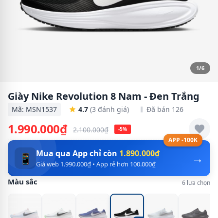
1/6
Giày Nike Revolution 8 Nam - Đen Trắng
Mã: MSN1537
4.7
(3 đánh giá)
Đã bán 126
1.990.000₫
2.100.000₫
-5%
APP -100K
Mua qua App chỉ còn
1.890.000₫
→
📱
Giá web 1.990.000₫ • App rẻ hơn 100.000₫
Màu sắc
6 lựa chọn