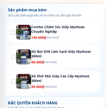
Sản phẩm mua kèm
Gợi ý phụ kiện giúp bảo vệ và chăm sóc đôi giày tốt hơn
Combo Chăm Sóc Giày Myshoes
Chuyên Nghiệp
190.000₫
455.000₫
Xịt Bọt ION Làm Sạch Giày Myshoes
300ml
99.000₫
200.000₫
Xịt Khử Mùi Giày Cao Cấp Myshoes
300ml
99.000₫
200.000₫
ĐẶC QUYỀN KHÁCH HÀNG
Vuốt để xem các hạng thành viên Myshoes