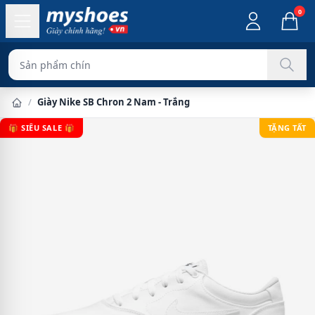
0
Sản phẩm chính hãng
/
Giày Nike SB Chron 2 Nam - Trắng
🎁 SIÊU SALE 🎁
TẶNG TẤT