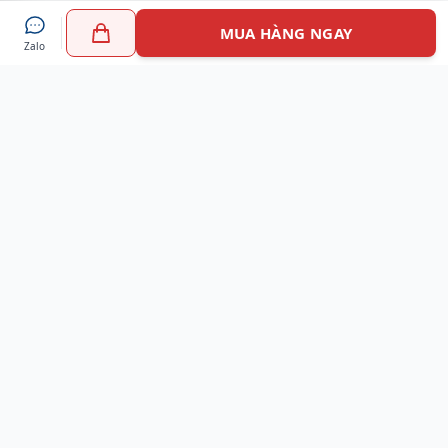
MUA HÀNG NGAY
Zalo
Myshoes là nền tảng mua sắm giày chính hãng hàng đầu
Việt Nam với hơn 100.000 khách hàng đã tin tưởng và lựa
chọn. Cùng với công nghệ hiện đại chúng tôi cam kết
mang đến trải nghiệm mua sắm tuyệt vời nhất.