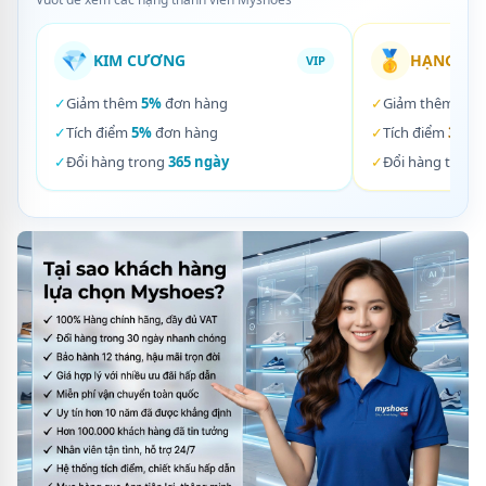
💎
🥇
KIM CƯƠNG
HẠNG VÀ
VIP
✓
Giảm thêm
5%
đơn hàng
✓
Giảm thêm
3%
✓
Tích điểm
5%
đơn hàng
✓
Tích điểm
3%
đơ
✓
Đổi hàng trong
365 ngày
✓
Đổi hàng trong