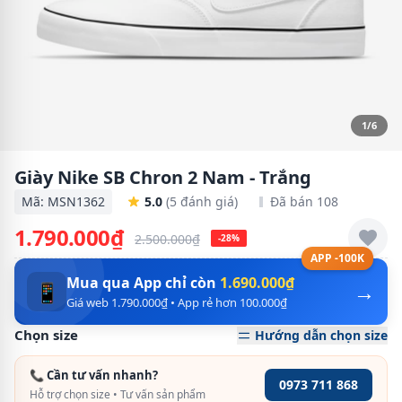
1/6
Giày Nike SB Chron 2 Nam - Trắng
Mã: MSN1362
5.0
(5 đánh giá)
Đã bán 108
1.790.000₫
2.500.000₫
-28%
APP -100K
Mua qua App chỉ còn
1.690.000₫
→
📱
Giá web 1.790.000₫ • App rẻ hơn 100.000₫
Chọn size
Hướng dẫn chọn size
📞 Cần tư vấn nhanh?
0973 711 868
Hỗ trợ chọn size • Tư vấn sản phẩm