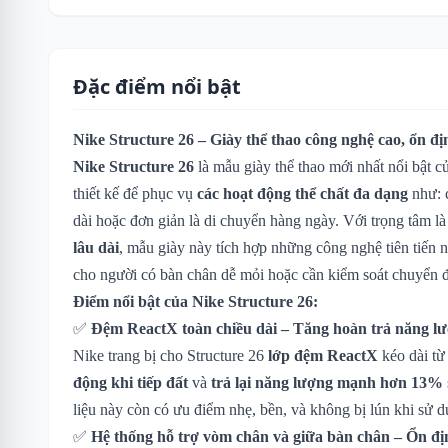
Đặc điểm nổi bật
Nike Structure 26 – Giày thể thao công nghệ cao, ổn đ
Nike Structure 26
là mẫu giày thể thao mới nhất nổi bật 
thiết kế để phục vụ
các hoạt động thể chất đa dạng
như: 
dài hoặc đơn giản là di chuyển hàng ngày. Với trọng tâm l
lâu dài
, mẫu giày này tích hợp những công nghệ tiên tiến n
cho người có bàn chân dễ mỏi hoặc cần kiểm soát chuyển 
Điểm nổi bật của Nike Structure 26:
✅
Đệm ReactX toàn chiều dài – Tăng hoàn trả năng l
Nike trang bị cho Structure 26
lớp đệm ReactX
kéo dài từ
động khi tiếp đất
và
trả lại năng lượng mạnh hơn 13%
liệu này còn có ưu điểm nhẹ, bền, và không bị lún khi sử d
✅
Hệ thống hỗ trợ vòm chân và giữa bàn chân – Ổn đị