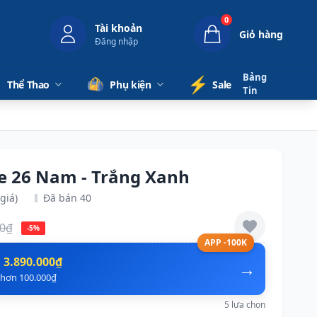
0
Tài khoản
Giỏ hàng
Đăng nhập
Bảng
⚡️
Thể Thao
Phụ kiện
Sale
Tin
re 26 Nam - Trắng Xanh
giá)
Đã bán 40
00₫
-5%
APP -100K
n
3.890.000₫
→
ẻ hơn 100.000₫
5 lựa chọn