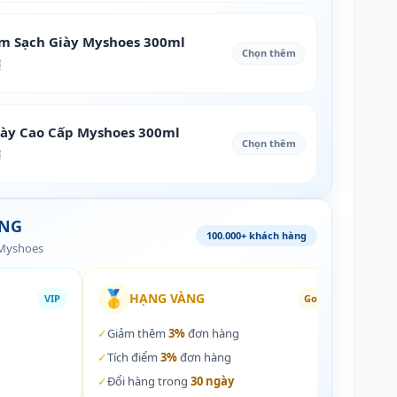
àm Sạch Giày Myshoes 300ml
Chọn thêm
₫
iày Cao Cấp Myshoes 300ml
Chọn thêm
₫
ÀNG
100.000+ khách hàng
 Myshoes
🥇
🏵️
HẠNG VÀNG
VIP
Gold
✓
Giảm thêm
3%
đơn hàng
✓
Giả
✓
Tích điểm
3%
đơn hàng
✓
Tích
✓
Đổi hàng trong
30 ngày
✓
Đổi 