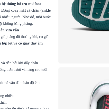
là
hệ thống hỗ trợ midfoot
.
n tượng
xoay mắt cá chân (ankle
ở nhiều người. Nhờ đó, mỗi bước
mặt không bằng phẳng.
hân vừa vặn
, giúp tăng độ thoáng khí, co giãn
ới
lớp lót và cổ giày dày êm
,
 và đàn hồi khi đẩy chân.
ống trơn trượt và nâng cao tuổi
định mà vẫn đảm bảo độ êm.
ng nhiều.
chân.
 êm vừa ổn định
để mang đi học,