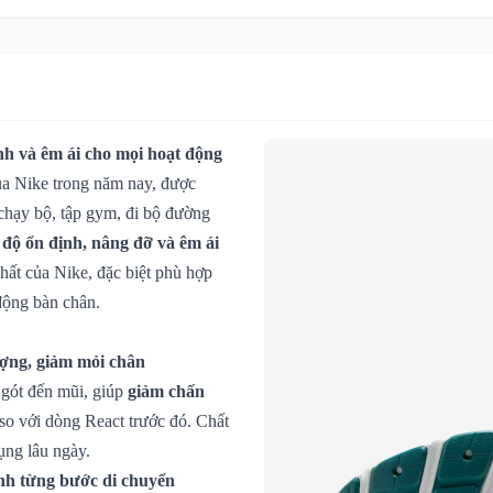
ịnh và êm ái cho mọi hoạt động
của Nike trong năm nay, được
chạy bộ, tập gym, đi bộ đường
à
độ ổn định, nâng đỡ và êm ái
hất của Nike, đặc biệt phù hợp
động bàn chân.
ượng, giảm mỏi chân
 gót đến mũi, giúp
giảm chấn
so với dòng React trước đó. Chất
ụng lâu ngày.
nh từng bước di chuyển