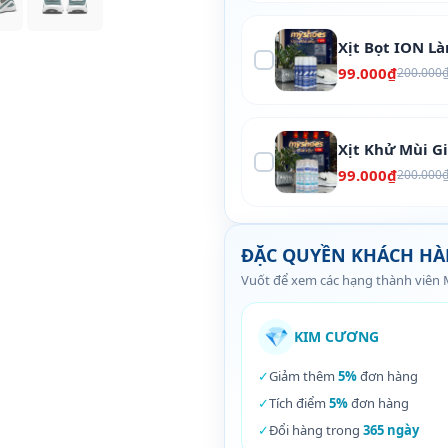
Xịt Bọt ION L
99.000₫
200.000
Xịt Khử Mùi G
99.000₫
200.000
ĐẶC QUYỀN KHÁCH H
Vuốt để xem các hạng thành viên
💎
KIM CƯƠNG
✓
Giảm thêm
5%
đơn hàng
✓
Tích điểm
5%
đơn hàng
✓
Đổi hàng trong
365 ngày