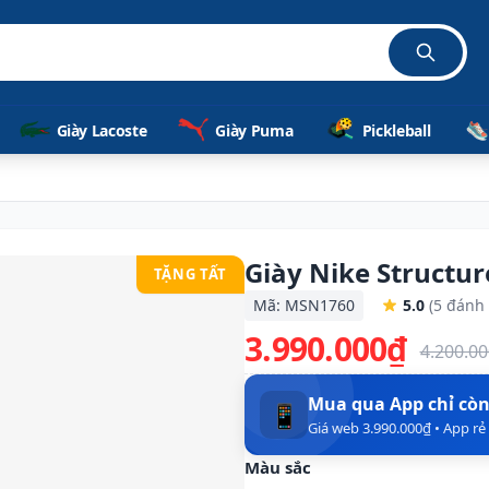
Giày Lacoste
Giày Puma
Pickleball
Giày Nike Structu
TẶNG TẤT
Mã: MSN1760
5.0
(5 đánh 
3.990.000₫
4.200.0
Mua qua App chỉ cò
📱
Giá web 3.990.000₫ • App r
Màu sắc