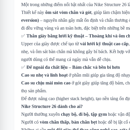
Một trong những điểm nổi bật nhất của Nike Structure 26 
Thiết kế này
ôm sát vòm chân và gót
, giúp làm chậm hiệ
eversion)
– nguyên nhân gây mất ổn định và chấn thương 
đi đều vững vàng và an toàn hơn, đặc biệt trên những bề 
✅
Thân giày bằng lưới kỹ thuật – Thoáng khí và ôm c
Upper của giày được chế tạo từ
vải lưới kỹ thuật cao cấp
nhẹ, và ôm sát bàn chân mà không gây bí bách. Kết hợp v
người dùng có thể mang cả ngày mà vẫn dễ chịu.
✅
Đế ngoài đa chất liệu – Bám chắc và bền bỉ hơn
Cao su nhẹ và linh hoạt
ở phần mũi giúp gia tăng độ nhạy
Cao su chịu mài mòn cao
ở gót giày giúp tăng độ bám, ch
thọ sản phẩm.
Đế được nâng cao (higher stack height), tạo nền tảng ổn 
Nike Structure 26 dành cho ai?
Người thường xuyên
chạy bộ, đi bộ, tập gym
hoặc vận độ
Người có
vòm chân thấp, bàn chân bẹt
hoặc dễ bị lật cổ 
Những ai cần
một đôi giày thể thao công nghệ cao, vừa