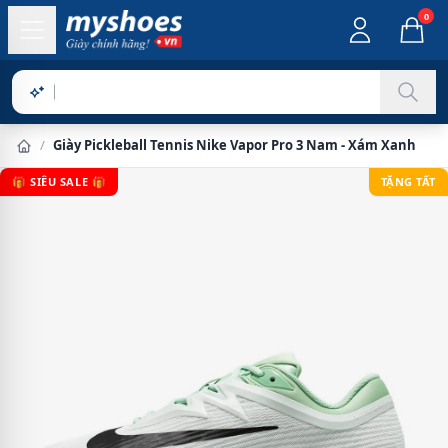
0
Sản phẩm chí
/
Giày Pickleball Tennis Nike Vapor Pro 3 Nam - Xám Xanh
🎁 SIÊU SALE 🎁
TẶNG TẤT