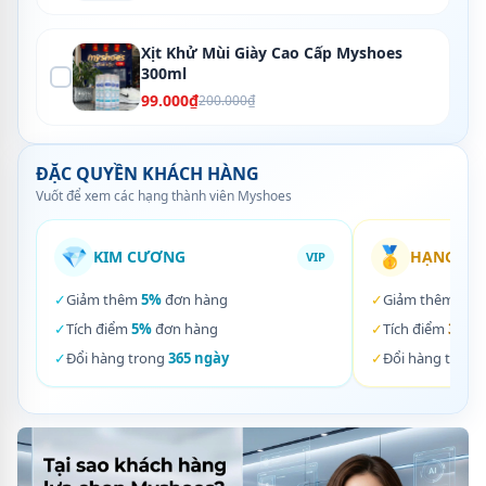
Xịt Khử Mùi Giày Cao Cấp Myshoes
300ml
99.000₫
200.000₫
ĐẶC QUYỀN KHÁCH HÀNG
Vuốt để xem các hạng thành viên Myshoes
💎
🥇
KIM CƯƠNG
HẠNG VÀ
VIP
✓
Giảm thêm
5%
đơn hàng
✓
Giảm thêm
3%
✓
Tích điểm
5%
đơn hàng
✓
Tích điểm
3%
đơ
✓
Đổi hàng trong
365 ngày
✓
Đổi hàng trong