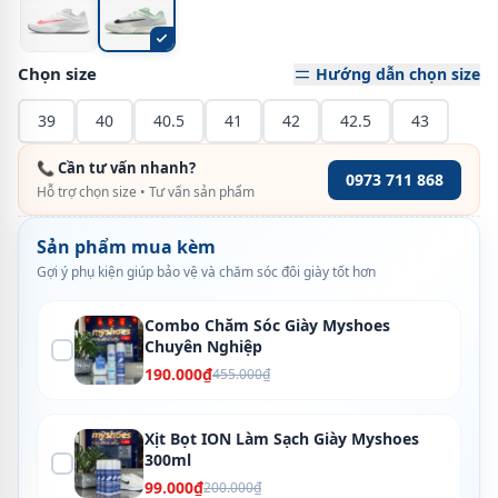
Chọn size
Hướng dẫn chọn size
39
40
40.5
41
42
42.5
43
📞 Cần tư vấn nhanh?
0973 711 868
Hỗ trợ chọn size • Tư vấn sản phẩm
Sản phẩm mua kèm
Gợi ý phụ kiện giúp bảo vệ và chăm sóc đôi giày tốt hơn
Combo Chăm Sóc Giày Myshoes
Chuyên Nghiệp
190.000₫
455.000₫
Xịt Bọt ION Làm Sạch Giày Myshoes
300ml
99.000₫
200.000₫