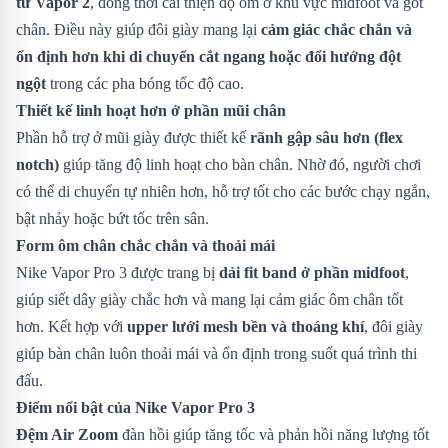
từ Vapor 2
, đồng thời cải thiện độ ôm ở khu vực midfoot và gót
chân. Điều này giúp đôi giày mang lại
cảm giác chắc chắn và
ổn định hơn khi di chuyển cắt ngang hoặc đổi hướng đột
ngột
trong các pha bóng tốc độ cao.
Thiết kế linh hoạt hơn ở phần mũi chân
Phần hỗ trợ ở mũi giày được thiết kế
rãnh gập sâu hơn (flex
notch)
giúp tăng độ linh hoạt cho bàn chân. Nhờ đó, người chơi
có thể di chuyển tự nhiên hơn, hỗ trợ tốt cho các bước chạy ngắn,
bật nhảy hoặc bứt tốc trên sân.
Form ôm chân chắc chắn và thoải mái
Nike Vapor Pro 3 được trang bị
dải fit band ở phần midfoot
,
giúp siết dây giày chắc hơn và mang lại cảm giác ôm chân tốt
hơn. Kết hợp với
upper lưới mesh bền và thoáng khí
, đôi giày
giúp bàn chân luôn thoải mái và ổn định trong suốt quá trình thi
đấu.
Điểm nổi bật của Nike Vapor Pro 3
Đệm Air Zoom
đàn hồi giúp tăng tốc và phản hồi năng lượng tốt