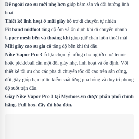
Đế ngoài cao su mới nhẹ hơn
giúp bám sân và đổi hướng linh
hoạt
Thiết kế linh hoạt ở mũi giày
hỗ trợ di chuyển tự nhiên
Fit band midfoot
tăng độ ôm và ổn định khi di chuyển nhanh
Upper mesh bền và thoáng khí
giúp giữ chân luôn thoải mái
Mũi giày cao su gia cố
tăng độ bền khi thi đấu
Nike Vapor Pro 3
là lựa chọn lý tưởng cho người chơi tennis
hoặc pickleball cần một đôi giày nhẹ, linh hoạt và ổn định. Với
thiết kế tối ưu cho các pha di chuyển tốc độ cao trên sân cứng,
đôi giày giúp bạn tự tin kiểm soát từng pha bóng và duy trì phong
độ suốt trận đấu.
Giày
Nike Vapor Pro 3
tại Myshoes.vn được phân phối chính
hãng. Full box, đầy đủ hóa đơn.