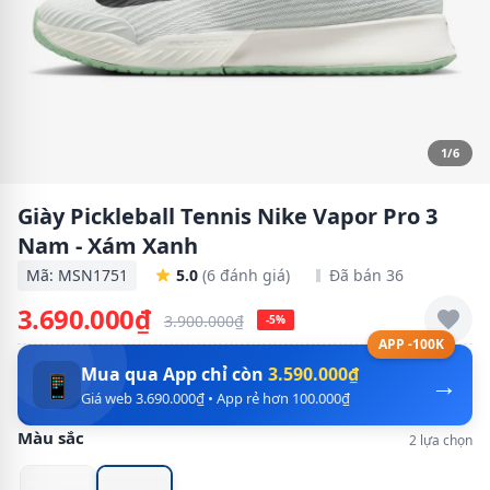
1/6
Giày Pickleball Tennis Nike Vapor Pro 3
Nam - Xám Xanh
Mã: MSN1751
5.0
(6 đánh giá)
Đã bán 36
3.690.000₫
3.900.000₫
-5%
APP -100K
Mua qua App chỉ còn
3.590.000₫
→
📱
Giá web 3.690.000₫ • App rẻ hơn 100.000₫
Màu sắc
2 lựa chọn