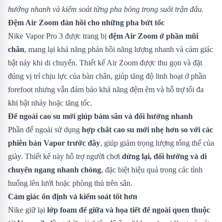
hướng nhanh và kiểm soát từng pha bóng trong suốt trận đấu.
Đệm Air Zoom đàn hồi cho những pha bứt tốc
Nike Vapor Pro 3 được trang bị
đệm Air Zoom ở phần mũi
chân
, mang lại khả năng phản hồi năng lượng nhanh và cảm giác
bật nảy khi di chuyển. Thiết kế Air Zoom được thu gọn và đặt
đúng vị trí chịu lực của bàn chân, giúp tăng độ linh hoạt ở phần
forefoot nhưng vẫn đảm bảo khả năng đệm êm và hỗ trợ tối đa
khi bật nhảy hoặc tăng tốc.
Đế ngoài cao su mới giúp bám sân và đổi hướng nhanh
Phần đế ngoài sử dụng
hợp chất cao su mới nhẹ hơn so với các
phiên bản Vapor trước đây
, giúp giảm trọng lượng tổng thể của
giày. Thiết kế này hỗ trợ người chơi
dừng lại, đổi hướng và di
chuyển ngang nhanh chóng
, đặc biệt hiệu quả trong các tình
huống lên lưới hoặc phòng thủ trên sân.
Cảm giác ổn định và kiểm soát tốt hơn
Nike giữ lại
lớp foam đế giữa và họa tiết đế ngoài quen thuộc