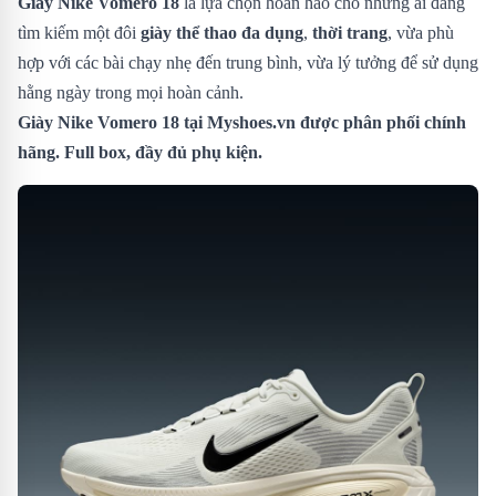
Giày Nike Vomero 18
là lựa chọn hoàn hảo cho những ai đang
tìm kiếm một đôi
giày thể thao đa dụng
,
thời trang
, vừa phù
hợp với các bài chạy nhẹ đến trung bình, vừa lý tưởng để sử dụng
hằng ngày trong mọi hoàn cảnh.
Giày Nike Vomero 18
tại Myshoes.vn được phân phối chính
hãng. Full box, đầy đủ phụ kiện.