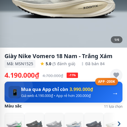
1/6
Giày Nike Vomero 18 Nam - Trắng Xám
Mã: MSN1525
5.0
(5 đánh giá)
Đã bán 84
4.190.000₫
4.700.000₫
-11%
APP -200K
Mua qua App chỉ còn
3.990.000₫
→
📱
Giá web 4.190.000₫ • App rẻ hơn 200.000₫
Màu sắc
11 lựa chọn
›