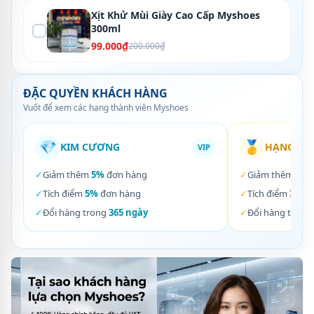
Xịt Khử Mùi Giày Cao Cấp Myshoes
300ml
99.000₫
200.000₫
ĐẶC QUYỀN KHÁCH HÀNG
Vuốt để xem các hạng thành viên Myshoes
💎
🥇
KIM CƯƠNG
HẠNG VÀ
VIP
✓
Giảm thêm
5%
đơn hàng
✓
Giảm thêm
3%
✓
Tích điểm
5%
đơn hàng
✓
Tích điểm
3%
đơ
✓
Đổi hàng trong
365 ngày
✓
Đổi hàng trong