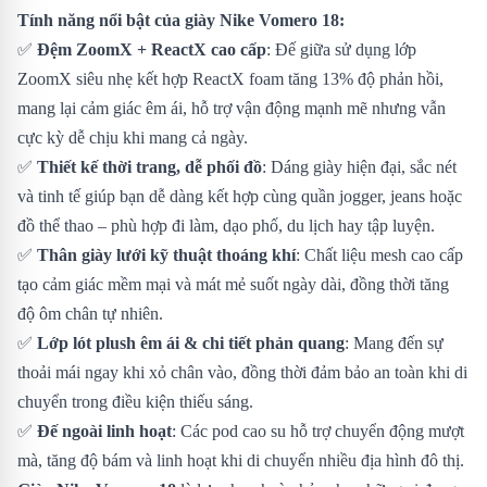
Tính năng nổi bật của giày Nike Vomero 18:
✅
Đệm ZoomX + ReactX cao cấp
: Đế giữa sử dụng lớp
ZoomX siêu nhẹ kết hợp ReactX foam tăng 13% độ phản hồi,
mang lại cảm giác êm ái, hỗ trợ vận động mạnh mẽ nhưng vẫn
cực kỳ dễ chịu khi mang cả ngày.
✅
Thiết kế thời trang, dễ phối đồ
: Dáng giày hiện đại, sắc nét
và tinh tế giúp bạn dễ dàng kết hợp cùng quần jogger, jeans hoặc
đồ thể thao – phù hợp đi làm, dạo phố, du lịch hay tập luyện.
✅
Thân giày lưới kỹ thuật thoáng khí
: Chất liệu mesh cao cấp
tạo cảm giác mềm mại và mát mẻ suốt ngày dài, đồng thời tăng
độ ôm chân tự nhiên.
✅
Lớp lót plush êm ái & chi tiết phản quang
: Mang đến sự
thoải mái ngay khi xỏ chân vào, đồng thời đảm bảo an toàn khi di
chuyển trong điều kiện thiếu sáng.
✅
Đế ngoài linh hoạt
: Các pod cao su hỗ trợ chuyển động mượt
mà, tăng độ bám và linh hoạt khi di chuyển nhiều địa hình đô thị.