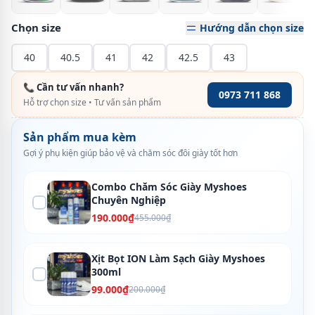
Chọn size
Hướng dẫn chọn size
40
40.5
41
42
42.5
43
📞 Cần tư vấn nhanh?
0973 711 868
Hỗ trợ chọn size • Tư vấn sản phẩm
Sản phẩm mua kèm
Gợi ý phụ kiện giúp bảo vệ và chăm sóc đôi giày tốt hơn
Combo Chăm Sóc Giày Myshoes
Chuyên Nghiệp
190.000₫
455.000₫
Xịt Bọt ION Làm Sạch Giày Myshoes
300ml
99.000₫
200.000₫