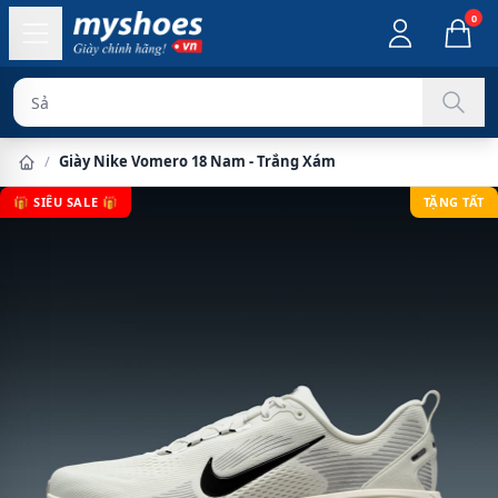
0
Sản phẩm chín
/
Giày Nike Vomero 18 Nam - Trắng Xám
🎁 SIÊU SALE 🎁
TẶNG TẤT