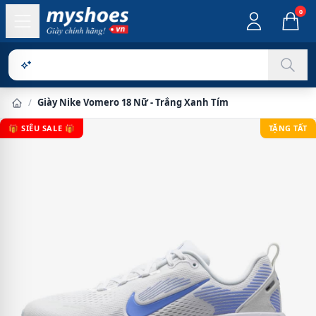
0
Sản phẩm ch
/
Giày Nike Vomero 18 Nữ - Trắng Xanh Tím
🎁 SIÊU SALE 🎁
TẶNG TẤT