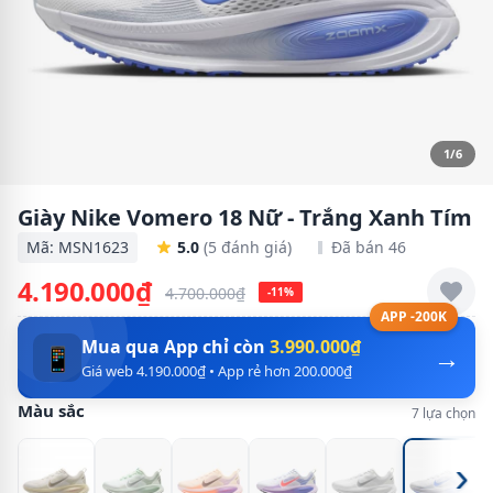
1/6
Giày Nike Vomero 18 Nữ - Trắng Xanh Tím
Mã: MSN1623
5.0
(5 đánh giá)
Đã bán 46
4.190.000₫
4.700.000₫
-11%
APP -200K
Mua qua App chỉ còn
3.990.000₫
→
📱
Giá web 4.190.000₫ • App rẻ hơn 200.000₫
Màu sắc
7 lựa chọn
›