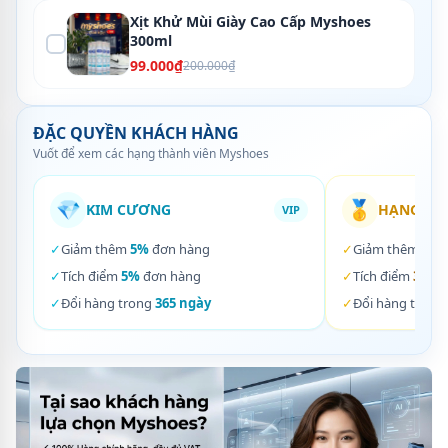
Xịt Khử Mùi Giày Cao Cấp Myshoes
300ml
99.000₫
200.000₫
ĐẶC QUYỀN KHÁCH HÀNG
Vuốt để xem các hạng thành viên Myshoes
💎
🥇
KIM CƯƠNG
HẠNG VÀ
VIP
✓
Giảm thêm
5%
đơn hàng
✓
Giảm thêm
3%
✓
Tích điểm
5%
đơn hàng
✓
Tích điểm
3%
đơ
✓
Đổi hàng trong
365 ngày
✓
Đổi hàng trong