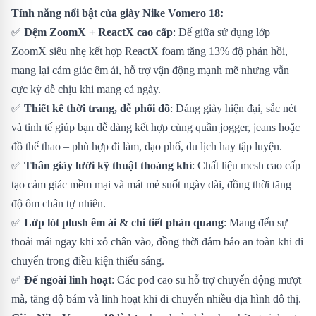
Tính năng nổi bật của giày Nike Vomero 18:
✅
Đệm ZoomX + ReactX cao cấp
: Đế giữa sử dụng lớp
ZoomX siêu nhẹ kết hợp ReactX foam tăng 13% độ phản hồi,
mang lại cảm giác êm ái, hỗ trợ vận động mạnh mẽ nhưng vẫn
cực kỳ dễ chịu khi mang cả ngày.
✅
Thiết kế thời trang, dễ phối đồ
: Dáng giày hiện đại, sắc nét
và tinh tế giúp bạn dễ dàng kết hợp cùng quần jogger, jeans hoặc
đồ thể thao – phù hợp đi làm, dạo phố, du lịch hay tập luyện.
✅
Thân giày lưới kỹ thuật thoáng khí
: Chất liệu mesh cao cấp
tạo cảm giác mềm mại và mát mẻ suốt ngày dài, đồng thời tăng
độ ôm chân tự nhiên.
✅
Lớp lót plush êm ái & chi tiết phản quang
: Mang đến sự
thoải mái ngay khi xỏ chân vào, đồng thời đảm bảo an toàn khi di
chuyển trong điều kiện thiếu sáng.
✅
Đế ngoài linh hoạt
: Các pod cao su hỗ trợ chuyển động mượt
mà, tăng độ bám và linh hoạt khi di chuyển nhiều địa hình đô thị.