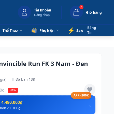
0
Tài khoản
Giỏ hàng
Đăng nhập
Bảng
⚡️
Thể Thao
Phụ kiện
Sale
Tin
nvincible Run FK 3 Nam - Đen
giá)
Đã bán 138
00₫
-16%
APP -200K
n
4.490.000₫
→
ẻ hơn 200.000₫