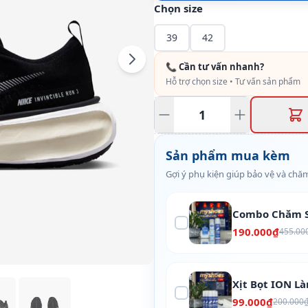
Chọn size
39
42
📞 Cần tư vấn nhanh?
Hỗ trợ chọn size • Tư vấn sản phẩm
Sản phẩm mua kèm
Gợi ý phụ kiện giúp bảo vệ và chăm
Combo Chăm S
190.000₫
455.00
Xịt Bọt ION L
99.000₫
200.000