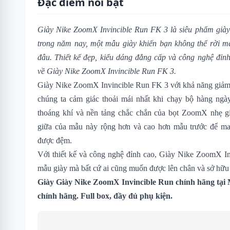
Đặc điểm nổi bật
Giày Nike ZoomX Invincible Run FK 3 là siêu phẩm giày 
trong năm nay, một mẫu giày khiến bạn không thể rời mắ
đâu. Thiết kế đẹp, kiểu dáng đẳng cấp và công nghệ đỉnh
về Giày Nike ZoomX Invincible Run FK 3.
Giày Nike ZoomX Invincible Run FK 3 với khả năng giảm 
chúng ta cảm giác thoải mái nhất khi chạy bộ hàng ngày
thoáng khí và nền tảng chắc chắn của bọt ZoomX nhẹ gi
giữa của mẫu này rộng hơn và cao hơn mẫu trước để man
được đệm.
Với thiết kế và công nghệ đỉnh cao, Giày Nike ZoomX In
mẫu giày mà bất cứ ai cũng muốn được lên chân và sở hữu
Giày
Giày Nike ZoomX Invincible Run
chính hãng tại
chính hãng. Full box, đầy đủ phụ kiện.