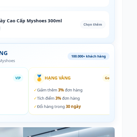
iày Cao Cấp Myshoes 300ml
Chọn thêm
₫
ÀNG
100.000+ khách hàng
 Myshoes
🥇
🏵️
HẠNG VÀNG
VIP
Gold
✓
Giảm thêm
3%
đơn hàng
✓
Giả
✓
Tích điểm
3%
đơn hàng
✓
Tích
✓
Đổi hàng trong
30 ngày
✓
Đổi 