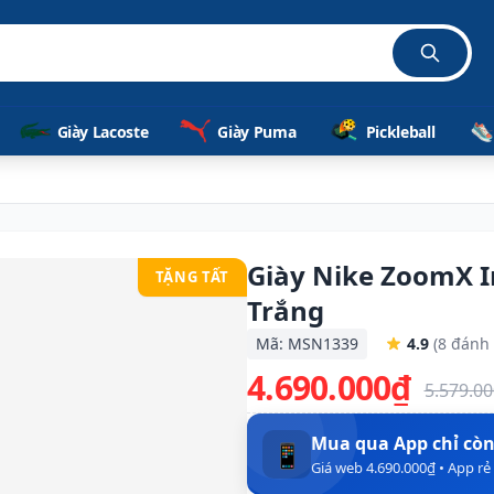
Giày Lacoste
Giày Puma
Pickleball
Giày Nike ZoomX I
TẶNG TẤT
Trắng
Mã: MSN1339
4.9
(8 đánh 
4.690.000₫
5.579.0
Mua qua App chỉ cò
📱
Giá web 4.690.000₫ • App r