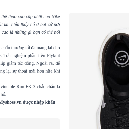
thể thao cao cấp nhất của Nike
t khi nhìn thấy nó ở bất cứ nơi
 cao là những gì bạn có thể nói
chấn thương tối đa mang lại cho
. Trải nghiệm phần trên Flyknit
úp giảm tác động. Ngoài ra, đế
g lại sự thoải mái hơn nữa khi
vincible Run FK 3 chắc chắn là
 nó.
Myshoes.vn
được nhập khẩu