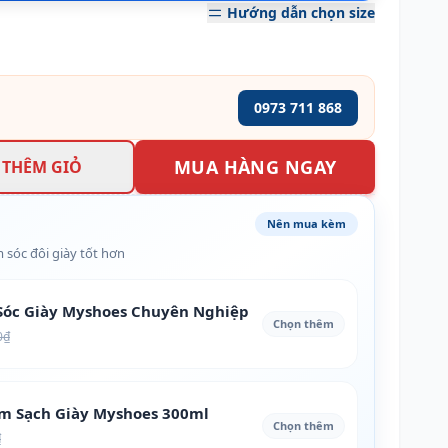
Hướng dẫn chọn size
0973 711 868
MUA HÀNG NGAY
THÊM GIỎ
Nên mua kèm
 sóc đôi giày tốt hơn
óc Giày Myshoes Chuyên Nghiệp
Chọn thêm
0₫
àm Sạch Giày Myshoes 300ml
Chọn thêm
₫