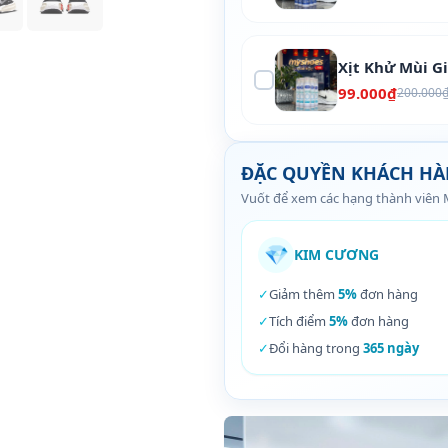
Xịt Khử Mùi G
99.000₫
200.000
ĐẶC QUYỀN KHÁCH H
Vuốt để xem các hạng thành viên
💎
KIM CƯƠNG
✓
Giảm thêm
5%
đơn hàng
✓
Tích điểm
5%
đơn hàng
✓
Đổi hàng trong
365 ngày