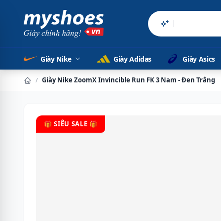
Sản phẩm chính
Giày Nike
Giày Adidas
Giày Asics
/
Giày Nike ZoomX Invincible Run FK 3 Nam - Đen Trắng
🎁 SIÊU SALE 🎁