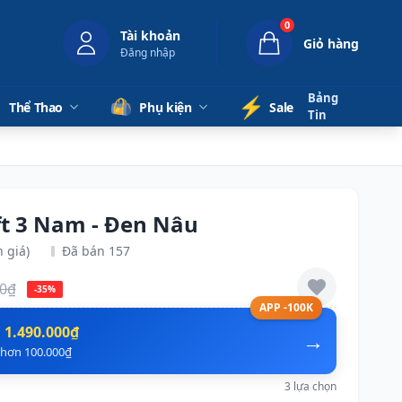
0
Tài khoản
Giỏ hàng
Đăng nhập
Bảng
⚡️
Thể Thao
Phụ kiện
Sale
Tin
ft 3 Nam - Đen Nâu
 giá)
Đã bán 157
00₫
-35%
APP -100K
n
1.490.000₫
→
ẻ hơn 100.000₫
3 lựa chọn