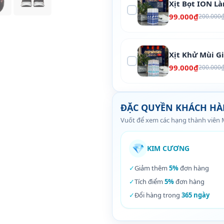
Xịt Bọt ION L
99.000₫
200.000
Xịt Khử Mùi G
99.000₫
200.000
ĐẶC QUYỀN KHÁCH H
Vuốt để xem các hạng thành viên
💎
KIM CƯƠNG
✓
Giảm thêm
5%
đơn hàng
✓
Tích điểm
5%
đơn hàng
✓
Đổi hàng trong
365 ngày