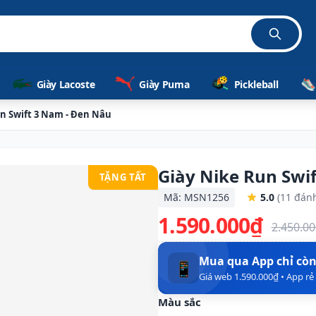
Giày Lacoste
Giày Puma
Pickleball
n Swift 3 Nam - Đen Nâu
Giày Nike Run Swi
TẶNG TẤT
Mã: MSN1256
5.0
(11 đánh
1.590.000₫
2.450.0
Mua qua App chỉ cò
📱
Giá web 1.590.000₫ • App r
Màu sắc