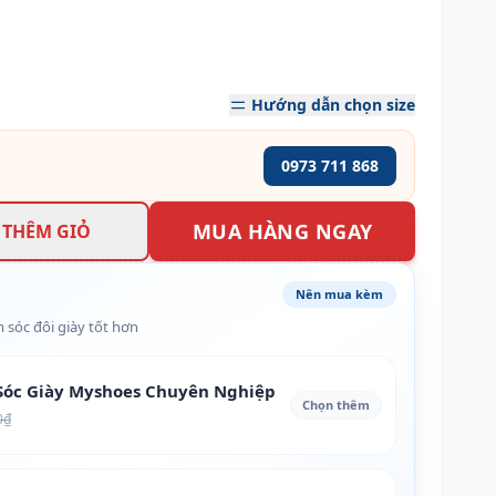
Hướng dẫn chọn size
0973 711 868
MUA HÀNG NGAY
THÊM GIỎ
Nên mua kèm
 sóc đôi giày tốt hơn
óc Giày Myshoes Chuyên Nghiệp
Chọn thêm
0₫