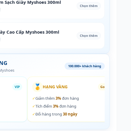
àm Sạch Giày Myshoes 300ml
Chọn thêm
₫
iày Cao Cấp Myshoes 300ml
Chọn thêm
₫
ÀNG
100.000+ khách hàng
 Myshoes
🥇
🏵️
HẠNG VÀNG
VIP
Gold
✓
Giảm thêm
3%
đơn hàng
✓
Giả
✓
Tích điểm
3%
đơn hàng
✓
Tích
✓
Đổi hàng trong
30 ngày
✓
Đổi 