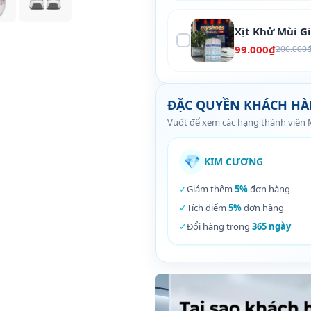
Xịt Khử Mùi G
99.000₫
200.000
ĐẶC QUYỀN KHÁCH H
Vuốt để xem các hạng thành viên
💎
KIM CƯƠNG
✓
Giảm thêm
5%
đơn hàng
✓
Tích điểm
5%
đơn hàng
✓
Đổi hàng trong
365 ngày