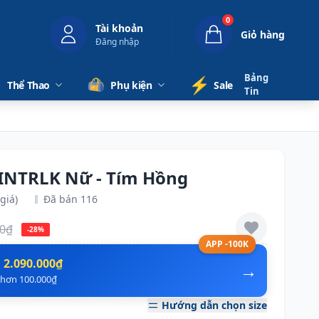
0
Tài khoản
Giỏ hàng
Đăng nhập
Bảng
⚡️
Thể Thao
Phụ kiện
Sale
Tin
 INTRLK Nữ - Tím Hồng
giá)
Đã bán 116
00₫
-28%
APP -100K
n
2.090.000₫
→
ẻ hơn 100.000₫
Hướng dẫn chọn size