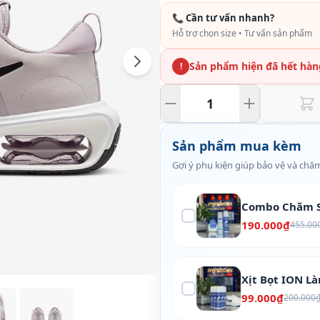
📞 Cần tư vấn nhanh?
Hỗ trợ chọn size • Tư vấn sản phẩm
Sản phẩm hiện đã hết hàn
!
Sản phẩm mua kèm
Gợi ý phụ kiện giúp bảo vệ và chăm
Combo Chăm S
190.000₫
455.00
Xịt Bọt ION L
99.000₫
200.000