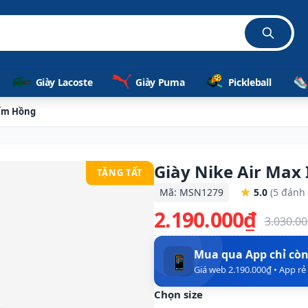
Giày Lacoste
Giày Puma
Pickleball
Tím Hồng
Giày Nike Air Max
TẶNG TẤT
Mã: MSN1279
5.0
(5 đánh 
2.190.000₫
3.030.0
Mua qua App chỉ cò
📱
Giá web 2.190.000₫ • App r
Chọn size