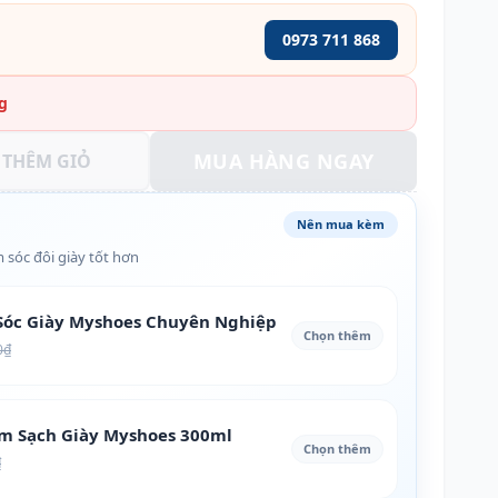
0973 711 868
g
MUA HÀNG NGAY
THÊM GIỎ
Nên mua kèm
 sóc đôi giày tốt hơn
óc Giày Myshoes Chuyên Nghiệp
Chọn thêm
0₫
àm Sạch Giày Myshoes 300ml
Chọn thêm
₫