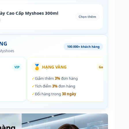
iày Cao Cấp Myshoes 300ml
Chọn thêm
₫
ÀNG
100.000+ khách hàng
 Myshoes
🥇
🏵️
HẠNG VÀNG
VIP
Gold
✓
Giảm thêm
3%
đơn hàng
✓
Giả
✓
Tích điểm
3%
đơn hàng
✓
Tích
✓
Đổi hàng trong
30 ngày
✓
Đổi 