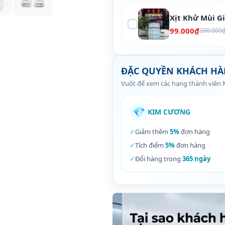
Xịt Khử Mùi G
99.000₫
200.000
ĐẶC QUYỀN KHÁCH H
Vuốt để xem các hạng thành viên
💎
KIM CƯƠNG
✓
Giảm thêm
5%
đơn hàng
✓
Tích điểm
5%
đơn hàng
✓
Đổi hàng trong
365 ngày