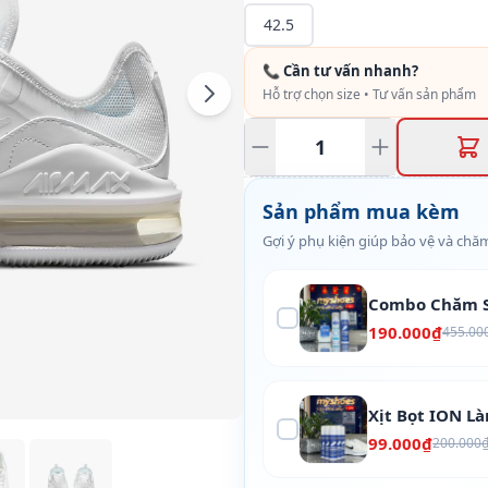
42.5
📞 Cần tư vấn nhanh?
Hỗ trợ chọn size • Tư vấn sản phẩm
Sản phẩm mua kèm
Gợi ý phụ kiện giúp bảo vệ và chăm
Combo Chăm S
190.000₫
455.00
Xịt Bọt ION L
99.000₫
200.000