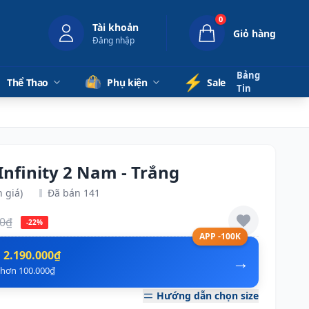
0
Tài khoản
Giỏ hàng
Đăng nhập
Bảng
⚡️
Thể Thao
Phụ kiện
Sale
Tin
Infinity 2 Nam - Trắng
 giá)
Đã bán 141
00₫
-22%
APP -100K
n
2.190.000₫
→
ẻ hơn 100.000₫
Hướng dẫn chọn size