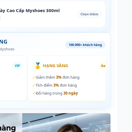
iày Cao Cấp Myshoes 300ml
Chọn thêm
₫
ÀNG
100.000+ khách hàng
 Myshoes
🥇
🏵️
HẠNG VÀNG
VIP
Gold
✓
Giảm thêm
3%
đơn hàng
✓
Giả
✓
Tích điểm
3%
đơn hàng
✓
Tích
✓
Đổi hàng trong
30 ngày
✓
Đổi 