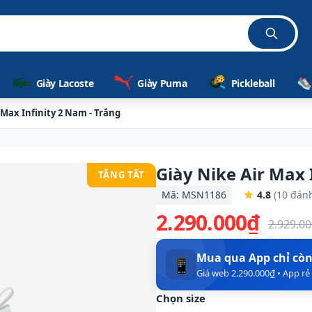
Giày Lacoste
Giày Puma
Pickleball
 Max Infinity 2 Nam - Trắng
Giày Nike Air Max 
TẶNG TẤT
Mã: MSN1186
4.8
(10 đánh
2.290.000₫
2.929.0
Mua qua App chỉ cò
📱
Giá web 2.290.000₫ • App r
Chọn size