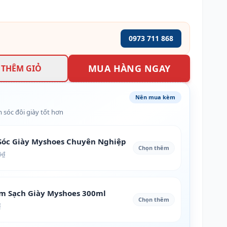
0973 711 868
MUA HÀNG NGAY
THÊM GIỎ
Nên mua kèm
 sóc đôi giày tốt hơn
óc Giày Myshoes Chuyên Nghiệp
Chọn thêm
0₫
àm Sạch Giày Myshoes 300ml
Chọn thêm
₫