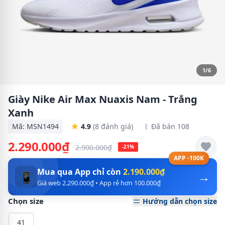
1/6
Giày Nike Air Max Nuaxis Nam - Trắng
Xanh
Mã: MSN1494
4.9
(8 đánh giá)
Đã bán 108
2.290.000₫
2.900.000₫
-21%
APP -100K
Mua qua App chỉ còn
2.190.000₫
→
📱
Giá web 2.290.000₫ • App rẻ hơn 100.000₫
Chọn size
Hướng dẫn chọn size
41