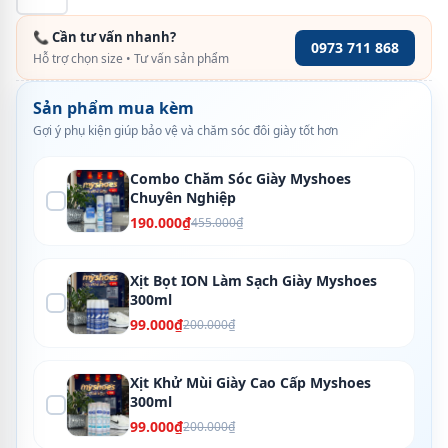
📞 Cần tư vấn nhanh?
0973 711 868
Hỗ trợ chọn size • Tư vấn sản phẩm
Sản phẩm mua kèm
Gợi ý phụ kiện giúp bảo vệ và chăm sóc đôi giày tốt hơn
Combo Chăm Sóc Giày Myshoes
Chuyên Nghiệp
190.000₫
455.000₫
Xịt Bọt ION Làm Sạch Giày Myshoes
300ml
99.000₫
200.000₫
Xịt Khử Mùi Giày Cao Cấp Myshoes
300ml
99.000₫
200.000₫