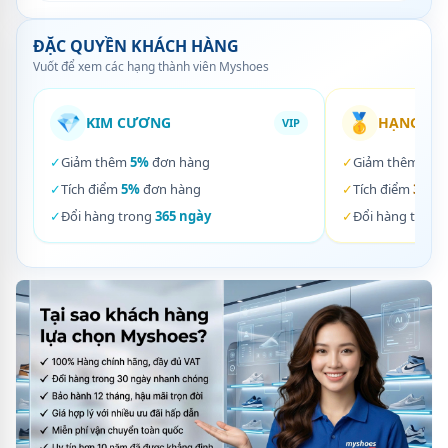
ĐẶC QUYỀN KHÁCH HÀNG
Vuốt để xem các hạng thành viên Myshoes
💎
🥇
KIM CƯƠNG
HẠNG VÀ
VIP
✓
Giảm thêm
5%
đơn hàng
✓
Giảm thêm
3%
✓
Tích điểm
5%
đơn hàng
✓
Tích điểm
3%
đơ
✓
Đổi hàng trong
365 ngày
✓
Đổi hàng trong