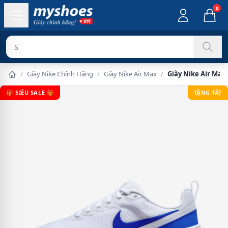
0
Sản phẩm ch
/
Giày Nike Chính Hãng
/
Giày Nike Air Max
/
Giày Nike Air Max
🎁 SIÊU SALE 🎁
TẶNG TẤT