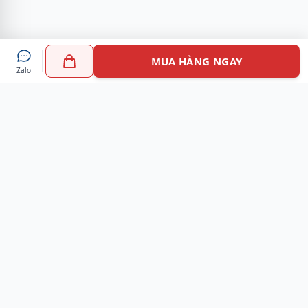
MUA HÀNG NGAY
Zalo
Myshoes là nền tảng mua sắm giày chính hãng hàng đầu
Việt Nam với hơn 100.000 khách hàng đã tin tưởng và lựa