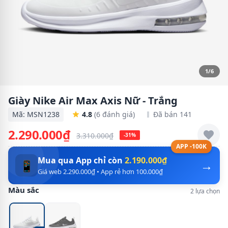
1/6
Giày Nike Air Max Axis Nữ - Trắng
Mã: MSN1238
4.8
(6 đánh giá)
Đã bán 141
2.290.000₫
3.310.000₫
-31%
APP -100K
Mua qua App chỉ còn
2.190.000₫
→
📱
Giá web 2.290.000₫ • App rẻ hơn 100.000₫
Màu sắc
2 lựa chọn