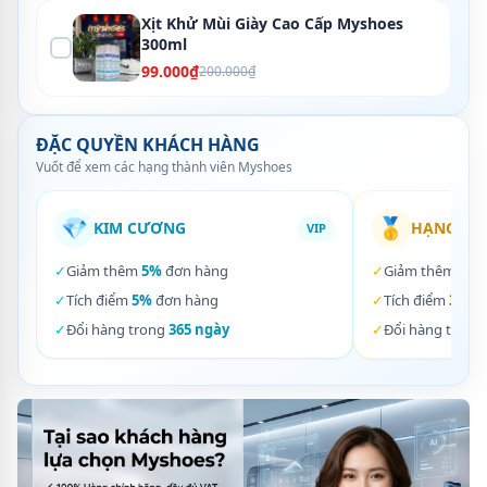
Xịt Khử Mùi Giày Cao Cấp Myshoes
300ml
99.000₫
200.000₫
ĐẶC QUYỀN KHÁCH HÀNG
Vuốt để xem các hạng thành viên Myshoes
💎
🥇
KIM CƯƠNG
HẠNG VÀ
VIP
✓
Giảm thêm
5%
đơn hàng
✓
Giảm thêm
3%
✓
Tích điểm
5%
đơn hàng
✓
Tích điểm
3%
đơ
✓
Đổi hàng trong
365 ngày
✓
Đổi hàng trong