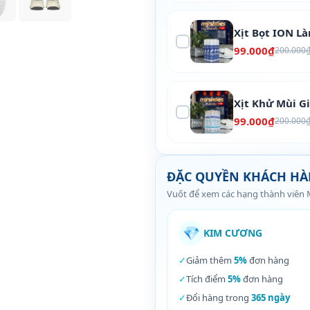
Xịt Bọt ION L
99.000₫
200.000
Xịt Khử Mùi G
99.000₫
200.000
ĐẶC QUYỀN KHÁCH H
Vuốt để xem các hạng thành viên
💎
KIM CƯƠNG
✓
Giảm thêm
5%
đơn hàng
✓
Tích điểm
5%
đơn hàng
✓
Đổi hàng trong
365 ngày