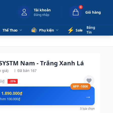
0
Tài khoản
Giỏ hàng
Đăng nhập
Bảng
⚡️
Thể Thao
Phụ kiện
Sale
Tin
 SYSTM Nam - Trắng Xanh Lá
 giá)
Đã bán 167
00₫
-35%
APP -100K
n
1.890.000₫
→
ẻ hơn 100.000₫
3 lựa chọn