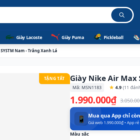
Giày Lacoste
Giày Puma
Pickleball
x SYSTM Nam - Trắng Xanh Lá
Giày Nike Air Max
TẶNG TẤT
Mã: MSN1183
4.9
(11 đánh
1.990.000₫
3.050.0
Mua qua App chỉ cò
📱
Giá web 1.990.000₫ • App r
Màu sắc