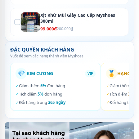
Xịt Khử Mùi Giày Cao Cấp Myshoes
300ml
99.000₫
200.000₫
ĐẶC QUYỀN KHÁCH HÀNG
Vuốt để xem các hạng thành viên Myshoes
💎
🥇
KIM CƯƠNG
HẠNG VÀ
VIP
✓
Giảm thêm
5%
đơn hàng
✓
Giảm thêm
3%
✓
Tích điểm
5%
đơn hàng
✓
Tích điểm
3%
đơ
✓
Đổi hàng trong
365 ngày
✓
Đổi hàng trong