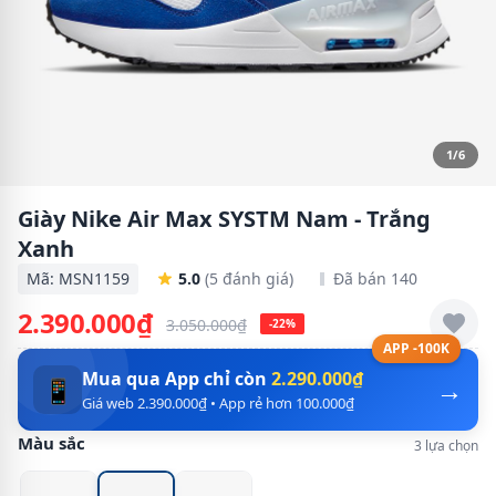
1/6
Giày Nike Air Max SYSTM Nam - Trắng
Xanh
Mã: MSN1159
5.0
(5 đánh giá)
Đã bán 140
2.390.000₫
3.050.000₫
-22%
APP -100K
Mua qua App chỉ còn
2.290.000₫
→
📱
Giá web 2.390.000₫ • App rẻ hơn 100.000₫
Màu sắc
3 lựa chọn