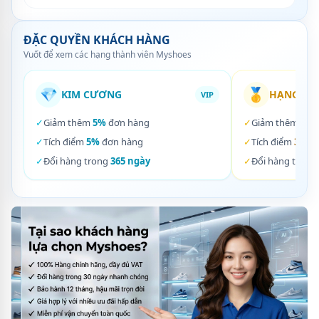
ĐẶC QUYỀN KHÁCH HÀNG
Vuốt để xem các hạng thành viên Myshoes
💎
🥇
KIM CƯƠNG
HẠNG VÀ
VIP
✓
Giảm thêm
5%
đơn hàng
✓
Giảm thêm
3%
✓
Tích điểm
5%
đơn hàng
✓
Tích điểm
3%
đơ
✓
Đổi hàng trong
365 ngày
✓
Đổi hàng trong