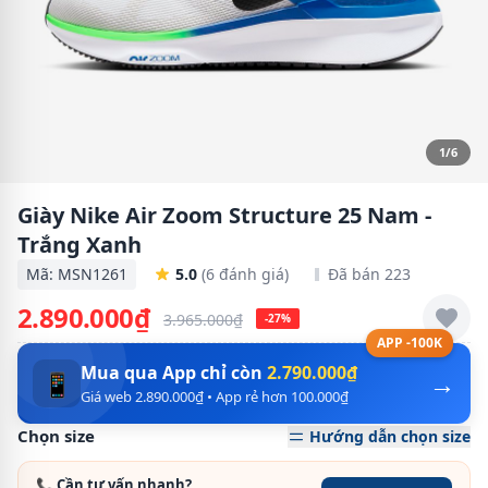
1/6
Giày Nike Air Zoom Structure 25 Nam -
Trắng Xanh
Mã: MSN1261
5.0
(6 đánh giá)
Đã bán 223
2.890.000₫
3.965.000₫
-27%
APP -100K
Mua qua App chỉ còn
2.790.000₫
→
📱
Giá web 2.890.000₫ • App rẻ hơn 100.000₫
Chọn size
Hướng dẫn chọn size
📞 Cần tư vấn nhanh?