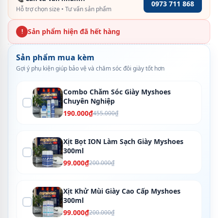
0973 711 868
Hỗ trợ chọn size • Tư vấn sản phẩm
Sản phẩm hiện đã hết hàng
!
Sản phẩm mua kèm
Gợi ý phụ kiện giúp bảo vệ và chăm sóc đôi giày tốt hơn
Combo Chăm Sóc Giày Myshoes
Chuyên Nghiệp
190.000₫
455.000₫
Xịt Bọt ION Làm Sạch Giày Myshoes
300ml
99.000₫
200.000₫
Xịt Khử Mùi Giày Cao Cấp Myshoes
300ml
99.000₫
200.000₫