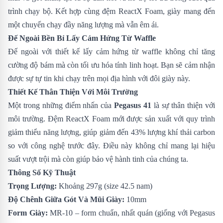
trình chạy bộ. Kết hợp cùng đệm ReactX Foam, giày mang đến
một chuyến chạy đầy năng lượng mà vẫn êm ái.
Đế Ngoài Bền Bỉ Lấy Cảm Hứng Từ Waffle
Đế ngoài với thiết kế lấy cảm hứng từ waffle không chỉ tăng
cường độ bám mà còn tối ưu hóa tính linh hoạt. Bạn sẽ cảm nhận
được sự tự tin khi chạy trên mọi địa hình với đôi giày này.
Thiết Kế Thân Thiện Với Môi Trường
Một trong những điểm nhấn của
Pegasus 41
là sự thân thiện với
môi trường. Đệm ReactX Foam mới được sản xuất với quy trình
giảm thiểu năng lượng, giúp giảm đến 43% lượng khí thải carbon
so với công nghệ trước đây. Điều này không chỉ mang lại hiệu
suất vượt trội mà còn giúp bảo vệ hành tinh của chúng ta.
Thông Số Kỹ Thuật
Trọng Lượng:
Khoảng 297g (size 42.5 nam)
Độ Chênh Giữa Gót Và Mũi Giày:
10mm
Form Giày:
MR-10 – form chuẩn, nhất quán (giống với Pegasus