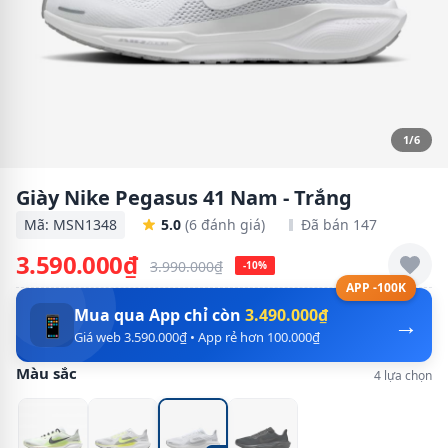
1/6
Giày Nike Pegasus 41 Nam - Trắng
Mã: MSN1348
5.0
(6 đánh giá)
Đã bán 147
3.590.000₫
3.990.000₫
-10%
APP -100K
Mua qua App chỉ còn
3.490.000₫
→
📱
Giá web 3.590.000₫ • App rẻ hơn 100.000₫
Màu sắc
4 lựa chọn