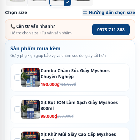
Chọn size
Hướng dẫn chọn size
📞 Cần tư vấn nhanh?
0973 711 868
Hỗ trợ chọn size • Tư vấn sản phẩm
Sản phẩm mua kèm
Gợi ý phụ kiện giúp bảo vệ và chăm sóc đôi giày tốt hơn
Combo Chăm Sóc Giày Myshoes
Chuyên Nghiệp
190.000₫
455.000₫
Xịt Bọt ION Làm Sạch Giày Myshoes
300ml
99.000₫
200.000₫
Xịt Khử Mùi Giày Cao Cấp Myshoes