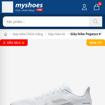
0
Sản phẩm chính hãng
/
Giày Nike Chính Hãng
/
Giày Nike Air
/
Giày Nike Pegasus 41 
🎁 SIÊU SALE 🎁
TẶNG TẤT