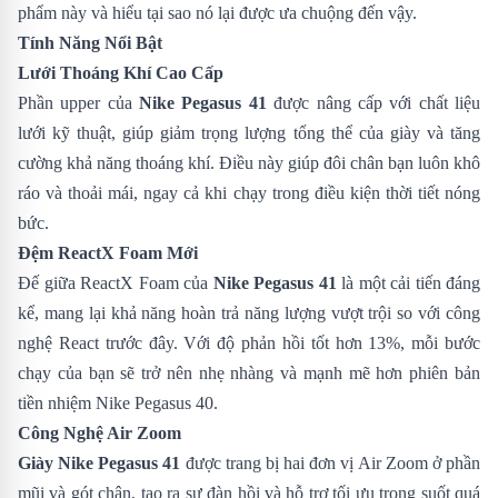
phẩm này và hiểu tại sao nó lại được ưa chuộng đến vậy.
Tính Năng Nổi Bật
Lưới Thoáng Khí Cao Cấp
Phần upper của
Nike Pegasus 41
được nâng cấp với chất liệu
lưới kỹ thuật, giúp giảm trọng lượng tổng thể của giày và tăng
cường khả năng thoáng khí. Điều này giúp đôi chân bạn luôn khô
ráo và thoải mái, ngay cả khi chạy trong điều kiện thời tiết nóng
bức.
Đệm ReactX Foam Mới
Đế giữa ReactX Foam của
Nike Pegasus 41
là một cải tiến đáng
kể, mang lại khả năng hoàn trả năng lượng vượt trội so với công
nghệ React trước đây. Với độ phản hồi tốt hơn 13%, mỗi bước
chạy của bạn sẽ trở nên nhẹ nhàng và mạnh mẽ hơn phiên bản
tiền nhiệm
Nike Pegasus 40
.
Công Nghệ Air Zoom
Giày Nike Pegasus 41
được trang bị hai đơn vị Air Zoom ở phần
mũi và gót chân, tạo ra sự đàn hồi và hỗ trợ tối ưu trong suốt quá