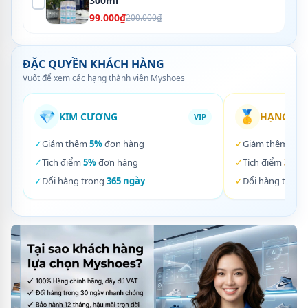
300ml
99.000₫
200.000₫
ĐẶC QUYỀN KHÁCH HÀNG
Vuốt để xem các hạng thành viên Myshoes
💎
🥇
KIM CƯƠNG
HẠNG VÀ
VIP
✓
Giảm thêm
5%
đơn hàng
✓
Giảm thêm
3%
✓
Tích điểm
5%
đơn hàng
✓
Tích điểm
3%
đơ
✓
Đổi hàng trong
365 ngày
✓
Đổi hàng trong