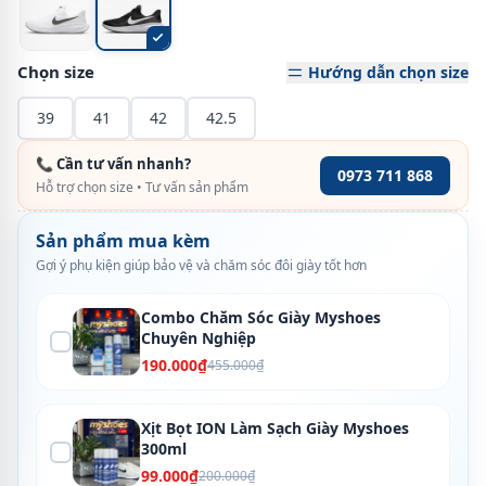
Chọn size
Hướng dẫn chọn size
39
41
42
42.5
📞 Cần tư vấn nhanh?
0973 711 868
Hỗ trợ chọn size • Tư vấn sản phẩm
Sản phẩm mua kèm
Gợi ý phụ kiện giúp bảo vệ và chăm sóc đôi giày tốt hơn
Combo Chăm Sóc Giày Myshoes
Chuyên Nghiệp
190.000₫
455.000₫
Xịt Bọt ION Làm Sạch Giày Myshoes
300ml
99.000₫
200.000₫