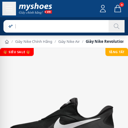
0
Sản phẩ
/
Giày Nike Chính Hãng
/
Giày Nike Air
/
Giày Nike Revolution 
🎁 SIÊU SALE 🎁
TẶNG TẤT