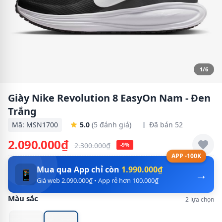
1/6
Giày Nike Revolution 8 EasyOn Nam - Đen
Trắng
Mã: MSN1700
5.0
(5 đánh giá)
Đã bán 52
2.090.000₫
2.300.000₫
-9%
APP -100K
Mua qua App chỉ còn
1.990.000₫
→
📱
Giá web 2.090.000₫ • App rẻ hơn 100.000₫
Màu sắc
2 lựa chọn