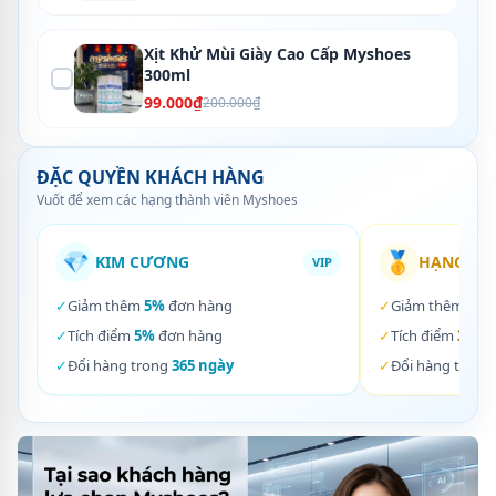
Xịt Khử Mùi Giày Cao Cấp Myshoes
300ml
99.000₫
200.000₫
ĐẶC QUYỀN KHÁCH HÀNG
Vuốt để xem các hạng thành viên Myshoes
💎
🥇
KIM CƯƠNG
HẠNG VÀ
VIP
✓
Giảm thêm
5%
đơn hàng
✓
Giảm thêm
3%
✓
Tích điểm
5%
đơn hàng
✓
Tích điểm
3%
đơ
✓
Đổi hàng trong
365 ngày
✓
Đổi hàng trong