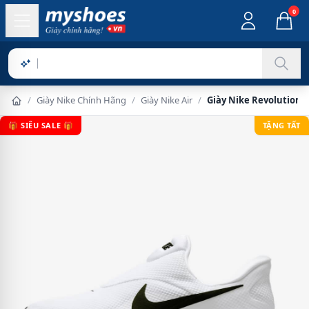
0
Sả
/
Giày Nike Chính Hãng
/
Giày Nike Air
/
Giày Nike Revolution 
🎁 SIÊU SALE 🎁
TẶNG TẤT