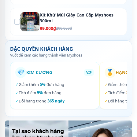
Xịt Khử Mùi Giày Cao Cấp Myshoes
300ml
99.000₫
200.000₫
ĐẶC QUYỀN KHÁCH HÀNG
Vuốt để xem các hạng thành viên Myshoes
💎
🥇
KIM CƯƠNG
HẠNG VÀ
VIP
✓
Giảm thêm
5%
đơn hàng
✓
Giảm thêm
3%
✓
Tích điểm
5%
đơn hàng
✓
Tích điểm
3%
đơ
✓
Đổi hàng trong
365 ngày
✓
Đổi hàng trong