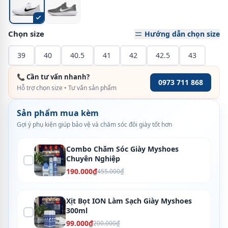
Chọn size
Hướng dẫn chọn size
39
40
40.5
41
42
42.5
43
📞 Cần tư vấn nhanh?
0973 711 868
Hỗ trợ chọn size • Tư vấn sản phẩm
Sản phẩm mua kèm
Gợi ý phụ kiện giúp bảo vệ và chăm sóc đôi giày tốt hơn
Combo Chăm Sóc Giày Myshoes
Chuyên Nghiệp
190.000₫
455.000₫
Xịt Bọt ION Làm Sạch Giày Myshoes
300ml
99.000₫
200.000₫