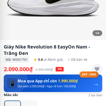
1/6
Giày Nike Revolution 8 EasyOn Nam -
Trắng Đen
Mã: MSN1701
5.0
(4 đánh giá)
Đã bán 46
2.090.000₫
2.300.000₫
-9%
APP -100K
Mua qua App chỉ còn
1.990.000₫
→
📱
Giá web 2.090.000₫ • App rẻ hơn 100.000₫
Màu sắc
2 lựa chọn