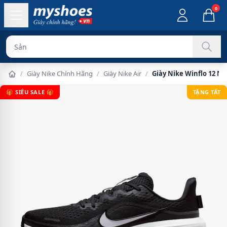
0
Sản phẩm chín
/
Giày Nike Chính Hãng
/
Giày Nike Air
/
Giày Nike Winflo 12 Nữ
🎁 SIÊU SALE 🎁
TẶNG TẤT