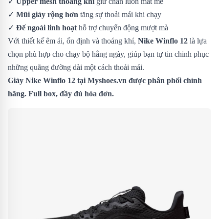
✓
Upper mesh thoáng khí
giữ chân luôn mát mẻ
✓
Mũi giày rộng hơn
tăng sự thoải mái khi chạy
✓
Đế ngoài linh hoạt
hỗ trợ chuyển động mượt mà
Với thiết kế êm ái, ổn định và thoáng khí,
Nike Winflo 12
là lựa
chọn phù hợp cho chạy bộ hằng ngày, giúp bạn tự tin chinh phục
những quãng đường dài một cách thoải mái.
Giày Nike Winflo 12 tại Myshoes.vn được phân phối chính
hãng. Full box, đầy đủ hóa đơn.