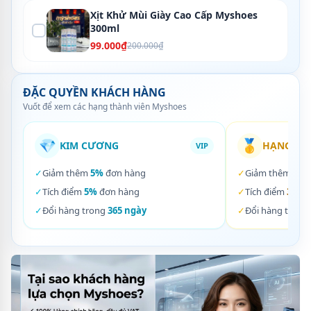
Xịt Khử Mùi Giày Cao Cấp Myshoes
300ml
99.000₫
200.000₫
ĐẶC QUYỀN KHÁCH HÀNG
Vuốt để xem các hạng thành viên Myshoes
💎
🥇
KIM CƯƠNG
HẠNG VÀ
VIP
✓
Giảm thêm
5%
đơn hàng
✓
Giảm thêm
3%
✓
Tích điểm
5%
đơn hàng
✓
Tích điểm
3%
đơ
✓
Đổi hàng trong
365 ngày
✓
Đổi hàng trong