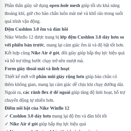
Phần thân giày sử dụng
open-hole mesh
giúp tối ưu khả năng
thoáng khí, giữ cho bàn chân luôn mát mẻ và khô ráo trong suốt
quá trình vận động.
Đệm Cushlon 3.0 êm và đàn hồi
Nike Winflo 12 được trang bị
lớp đệm Cushlon 3.0 dày hơn so
với phiên bản trước
, mang lại cảm giác êm ái và độ bật tốt hơn.
Kết hợp cùng
Nike Air ở gót
, đôi giày giúp hấp thụ lực hiệu quả
và hỗ trợ từng bước chạy trở nên mượt mà.
Form giày thoải mái và linh hoạt
Thiết kế mới với
phần mũi giày rộng hơn
giúp bàn chân có
thêm không gian, mang lại cảm giác dễ chịu khi chạy đường dài.
Ngoài ra,
các rãnh flex ở đế ngoài
giúp tăng độ linh hoạt, hỗ trợ
chuyển động tự nhiên hơn.
Điểm nổi bật của Nike Winflo 12
✓
Cushlon 3.0 dày hơn
mang lại độ êm và đàn hồi tốt
✓
Nike Air ở gót
giúp hấp thụ lực hiệu quả