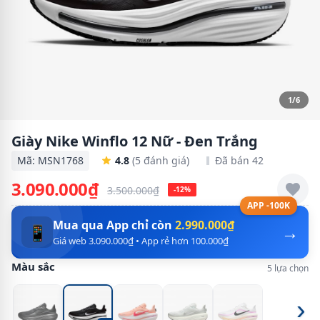
1/6
Giày Nike Winflo 12 Nữ - Đen Trắng
Mã: MSN1768
4.8
(5 đánh giá)
Đã bán 42
3.090.000₫
3.500.000₫
-12%
APP -100K
Mua qua App chỉ còn
2.990.000₫
→
📱
Giá web 3.090.000₫ • App rẻ hơn 100.000₫
Màu sắc
5 lựa chọn
›