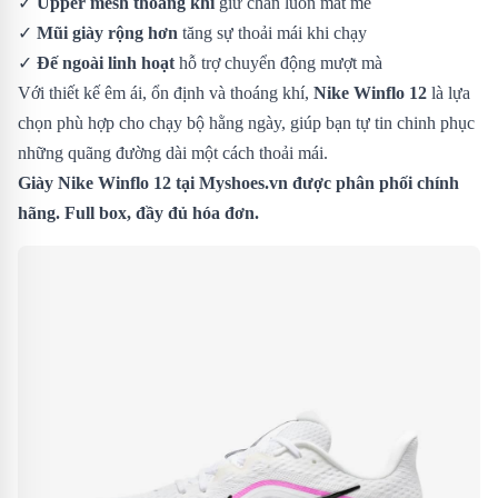
✓
Upper mesh thoáng khí
giữ chân luôn mát mẻ
✓
Mũi giày rộng hơn
tăng sự thoải mái khi chạy
✓
Đế ngoài linh hoạt
hỗ trợ chuyển động mượt mà
Với thiết kế êm ái, ổn định và thoáng khí,
Nike Winflo 12
là lựa
chọn phù hợp cho chạy bộ hằng ngày, giúp bạn tự tin chinh phục
những quãng đường dài một cách thoải mái.
Giày Nike Winflo 12 tại Myshoes.vn được phân phối chính
hãng. Full box, đầy đủ hóa đơn.