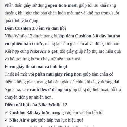
Phần thân giày sử dụng
open-hole mesh
giúp tối ưu khả năng
thoáng khí, giữ cho bàn chân luôn mát mẻ và khô ráo trong suốt
quá trình vận động.
Đệm Cushlon 3.0 êm và đàn hồi
Nike Winflo 12 được trang bị
lớp đệm Cushlon 3.0 dày hơn so
với phiên bản trước
, mang lại cảm giác êm ái và độ bật tốt hơn.
Kết hợp cùng
Nike Air ở gót
, đôi giày giúp hấp thụ lực hiệu quả
và hỗ trợ từng bước chạy trở nên mượt mà.
Form giày thoải mái và linh hoạt
Thiết kế mới với
phần mũi giày rộng hơn
giúp bàn chân có
thêm không gian, mang lại cảm giác dễ chịu khi chạy đường dài.
Ngoài ra,
các rãnh flex ở đế ngoài
giúp tăng độ linh hoạt, hỗ trợ
chuyển động tự nhiên hơn.
Điểm nổi bật của Nike Winflo 12
✓
Cushlon 3.0 dày hơn
mang lại độ êm và đàn hồi tốt
✓
Nike Air ở gót
giúp hấp thụ lực hiệu quả