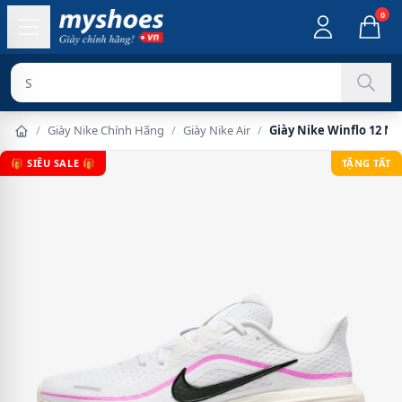
0
Sản phẩm chí
/
Giày Nike Chính Hãng
/
Giày Nike Air
/
Giày Nike Winflo 12 Nữ
🎁 SIÊU SALE 🎁
TẶNG TẤT