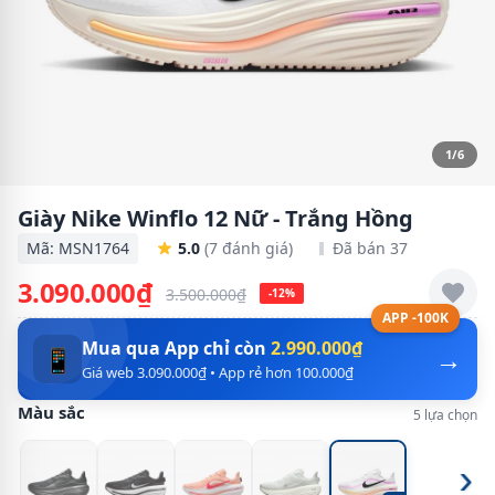
1/6
Giày Nike Winflo 12 Nữ - Trắng Hồng
Mã: MSN1764
5.0
(7 đánh giá)
Đã bán 37
3.090.000₫
3.500.000₫
-12%
APP -100K
Mua qua App chỉ còn
2.990.000₫
→
📱
Giá web 3.090.000₫ • App rẻ hơn 100.000₫
Màu sắc
5 lựa chọn
›