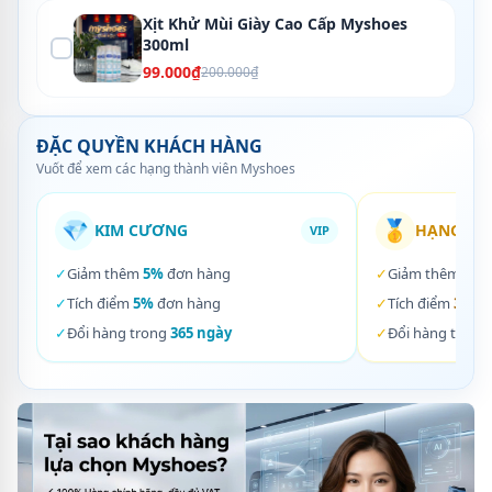
Xịt Khử Mùi Giày Cao Cấp Myshoes
300ml
99.000₫
200.000₫
ĐẶC QUYỀN KHÁCH HÀNG
Vuốt để xem các hạng thành viên Myshoes
💎
🥇
KIM CƯƠNG
HẠNG VÀ
VIP
✓
Giảm thêm
5%
đơn hàng
✓
Giảm thêm
3%
✓
Tích điểm
5%
đơn hàng
✓
Tích điểm
3%
đơ
✓
Đổi hàng trong
365 ngày
✓
Đổi hàng trong