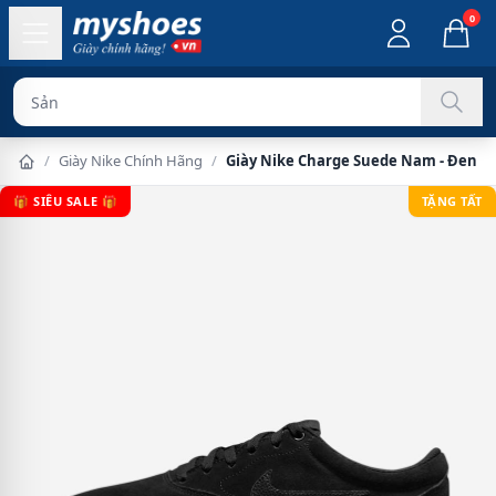
0
Sản phẩm c
/
Giày Nike Chính Hãng
/
Giày Nike Charge Suede Nam - Đen
🎁 SIÊU SALE 🎁
TẶNG TẤT