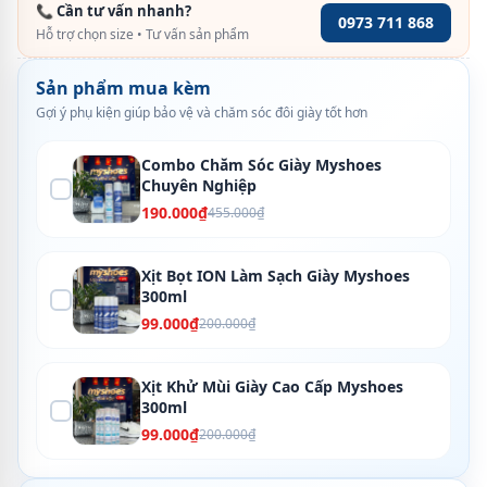
📞 Cần tư vấn nhanh?
0973 711 868
Hỗ trợ chọn size • Tư vấn sản phẩm
Sản phẩm mua kèm
Gợi ý phụ kiện giúp bảo vệ và chăm sóc đôi giày tốt hơn
Combo Chăm Sóc Giày Myshoes
Chuyên Nghiệp
190.000₫
455.000₫
Xịt Bọt ION Làm Sạch Giày Myshoes
300ml
99.000₫
200.000₫
Xịt Khử Mùi Giày Cao Cấp Myshoes
300ml
99.000₫
200.000₫