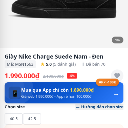
1/6
Giày Nike Charge Suede Nam - Đen
Mã: MSN1563
5.0
(5 đánh giá)
Đã bán 70
1.990.000₫
2.100.000₫
-5%
APP -100K
Mua qua App chỉ còn
1.890.000₫
→
📱
Giá web 1.990.000₫ • App rẻ hơn 100.000₫
Chọn size
Hướng dẫn chọn size
40.5
42.5