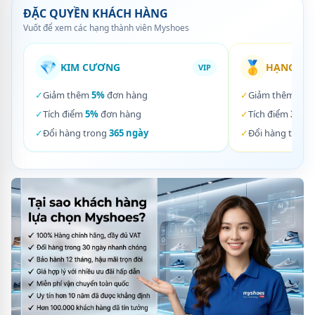
ĐẶC QUYỀN KHÁCH HÀNG
Vuốt để xem các hạng thành viên Myshoes
💎
🥇
KIM CƯƠNG
HẠNG VÀ
VIP
✓
Giảm thêm
5%
đơn hàng
✓
Giảm thêm
3%
✓
Tích điểm
5%
đơn hàng
✓
Tích điểm
3%
đơ
✓
Đổi hàng trong
365 ngày
✓
Đổi hàng trong