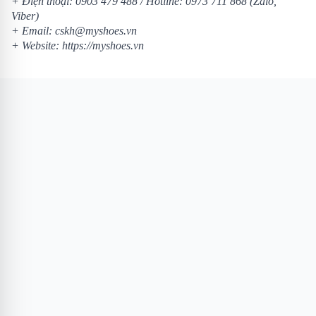
+ Điện thoại:
0903 479 488
/
Hotline:
0973 711 868
(Zalo,
Viber)
+ Email: cskh@myshoes.vn
+ Website:
https://myshoes.vn