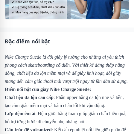
Đặc điểm nổi bật
Nike Charge Suede là đôi giày lý tưởng cho những ai yêu thích
phong cách skateboarding cổ điển. Với thiết kế dáng thấp năng
động, chất liệu da lộn mềm mại và đế giày linh hoạt, đôi giày
mang đến cảm giác thoải mái vượt trội ngay từ lần đầu sử dụng.
Điểm nổi bật của giày Nike Charge Suede:
Chất liệu da lộn cao cấp
: Phần upper bằng da lộn nhẹ và bền,
tạo cảm giác mềm mại và bám chân tốt khi vận động.
Lớp đệm êm ái
: Đệm giữa bằng foam giúp giảm chấn hiệu quả,
hỗ trợ từng bước di chuyển nhẹ nhàng hơn.
Cấu trúc đế vulcanized
: Kết cấu ép nhiệt nối liền giữa phần đế