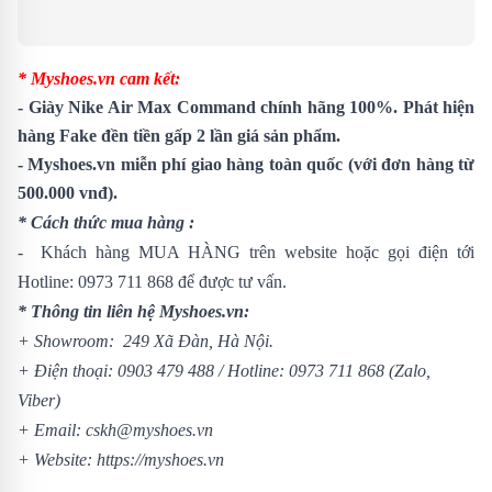
* Myshoes.vn cam kết:
- Giày Nike Air Max Command chính hãng 100%. Phát hiện
hàng Fake đền tiền gấp 2 lần giá sản phẩm.
- Myshoes.vn miễn phí giao hàng toàn quốc (với đơn hàng từ
500.000 vnđ).
* Cách thức mua hàng :
- Khách hàng MUA HÀNG trên website hoặc gọi điện tới
Hotline:
0973 711 868
để được tư vấn.
* Thông tin liên hệ Myshoes.vn:
+ Showroom: 249 Xã Đàn, Hà Nội.
+ Điện thoại:
0903 479 488
/
Hotline:
0973 711 868
(Zalo,
Viber)
+ Email: cskh@myshoes.vn
+ Website:
https://myshoes.vn