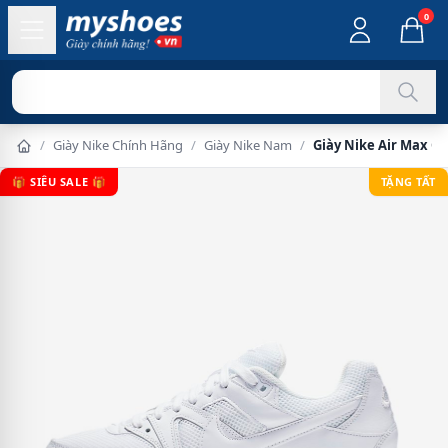
0
Hỗ trợ
/
Giày Nike Chính Hãng
/
Giày Nike Nam
/
Giày Nike Air Max 
🎁 SIÊU SALE 🎁
TẶNG TẤT