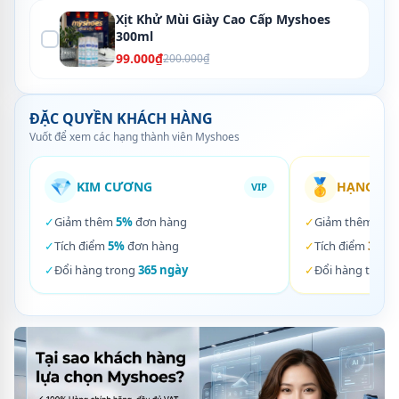
Xịt Khử Mùi Giày Cao Cấp Myshoes
300ml
99.000₫
200.000₫
ĐẶC QUYỀN KHÁCH HÀNG
Vuốt để xem các hạng thành viên Myshoes
💎
🥇
KIM CƯƠNG
HẠNG VÀ
VIP
✓
Giảm thêm
5%
đơn hàng
✓
Giảm thêm
3%
✓
Tích điểm
5%
đơn hàng
✓
Tích điểm
3%
đơ
✓
Đổi hàng trong
365 ngày
✓
Đổi hàng trong