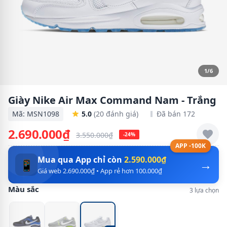
1/6
Giày Nike Air Max Command Nam - Trắng
Mã: MSN1098
5.0
(20 đánh giá)
Đã bán 172
2.690.000₫
3.550.000₫
-24%
APP -100K
Mua qua App chỉ còn
2.590.000₫
→
📱
Giá web 2.690.000₫ • App rẻ hơn 100.000₫
Màu sắc
3 lựa chọn