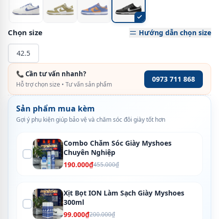
Chọn size
Hướng dẫn chọn size
42.5
📞 Cần tư vấn nhanh?
0973 711 868
Hỗ trợ chọn size • Tư vấn sản phẩm
Sản phẩm mua kèm
Gợi ý phụ kiện giúp bảo vệ và chăm sóc đôi giày tốt hơn
Combo Chăm Sóc Giày Myshoes
Chuyên Nghiệp
190.000₫
455.000₫
Xịt Bọt ION Làm Sạch Giày Myshoes
300ml
99.000₫
200.000₫