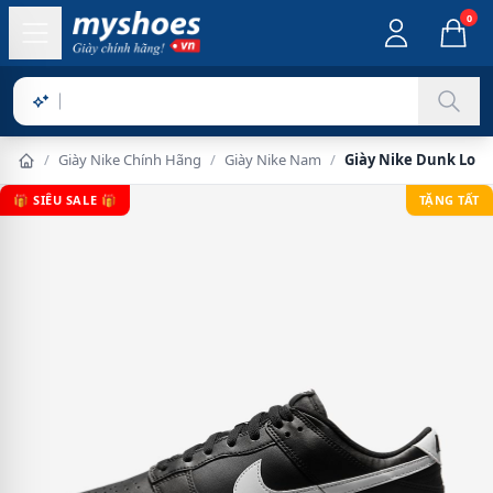
0
Sản phẩm
/
Giày Nike Chính Hãng
/
Giày Nike Nam
/
Giày Nike Dunk Low 
🎁 SIÊU SALE 🎁
TẶNG TẤT