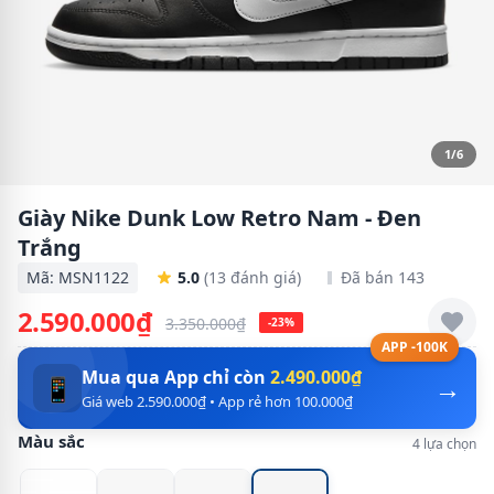
1/6
Giày Nike Dunk Low Retro Nam - Đen
Trắng
Mã: MSN1122
5.0
(13 đánh giá)
Đã bán 143
2.590.000₫
3.350.000₫
-23%
APP -100K
Mua qua App chỉ còn
2.490.000₫
→
📱
Giá web 2.590.000₫ • App rẻ hơn 100.000₫
Màu sắc
4 lựa chọn