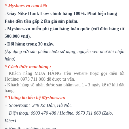
* Myshoes.vn cam kết:
- Giày Nike Dunk Low chính hãng 100%. Phát hiện hàng
Fake đền tiền gấp 2 lần giá sản phẩm.
- Myshoes.vn miễn phí giao hàng toàn quốc (với đơn hàng từ
500.000 vnđ).
- Đổi hàng trong 30 ngày.
(Áp dụng với sản phẩm chưa sử dụng, nguyên vẹn như khi nhận
hàng)
* Cách thức mua hàng :
- Khách hàng MUA HÀNG trên website hoặc gọi điện tới
Hotline:
0973 711 868
để được tư vấn.
- Khách hàng sẽ nhận được sản phẩm sau 1 - 3 ngày kể từ khi đặt
hàng.
* Thông tin liên hệ Myshoes.vn:
+ Showroom: 249 Xã Đàn, Hà Nội.
+ Điện thoại:
0903 479 488
/ Hotline:
0973 711 868
(Zalo,
Viber)
+ Email: cskh@myshoes.vn