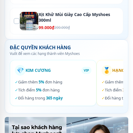
Xịt Khử Mùi Giày Cao Cấp Myshoes
300ml
99.000₫
200.000₫
ĐẶC QUYỀN KHÁCH HÀNG
Vuốt để xem các hạng thành viên Myshoes
💎
🥇
KIM CƯƠNG
HẠNG VÀ
VIP
✓
Giảm thêm
5%
đơn hàng
✓
Giảm thêm
3%
✓
Tích điểm
5%
đơn hàng
✓
Tích điểm
3%
đơ
✓
Đổi hàng trong
365 ngày
✓
Đổi hàng trong