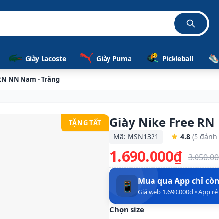
Giày Lacoste
Giày Puma
Pickleball
 RN NN Nam - Trắng
Giày Nike Free RN
TẶNG TẤT
Mã: MSN1321
4.8
(5 đánh 
1.690.000₫
3.050.0
Mua qua App chỉ cò
📱
Giá web 1.690.000₫ • App r
Chọn size