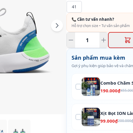
41
📞 Cần tư vấn nhanh?
Hỗ trợ chọn size • Tư vấn sản phẩm
Sản phẩm mua kèm
Gợi ý phụ kiện giúp bảo vệ và chăm
Combo Chăm S
190.000₫
455.00
Xịt Bọt ION L
99.000₫
200.000