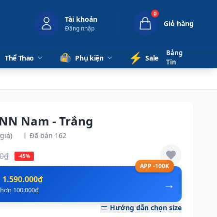
0
Tài khoản
Giỏ hàng
Đăng nhập
Bảng
⚡️
Thể Thao
Phụ kiện
Sale
Tin
 NN Nam - Trắng
giá)
Đã bán 162
00₫
-45%
APP -100K
n
1.590.000₫
→
ẻ hơn 100.000₫
Hướng dẫn chọn size