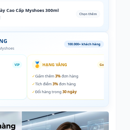
iày Cao Cấp Myshoes 300ml
Chọn thêm
₫
ÀNG
100.000+ khách hàng
 Myshoes
🥇
🏵️
HẠNG VÀNG
VIP
Gold
✓
Giảm thêm
3%
đơn hàng
✓
Giả
✓
Tích điểm
3%
đơn hàng
✓
Tích
✓
Đổi hàng trong
30 ngày
✓
Đổi 