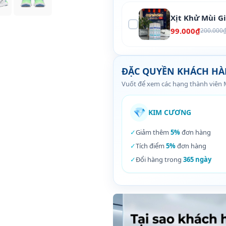
Xịt Khử Mùi G
99.000₫
200.000
ĐẶC QUYỀN KHÁCH H
Vuốt để xem các hạng thành viên
💎
KIM CƯƠNG
✓
Giảm thêm
5%
đơn hàng
✓
Tích điểm
5%
đơn hàng
✓
Đổi hàng trong
365 ngày