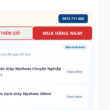
0973 711 868
MUA HÀNG NGAY
THÊM GIỎ
Nên mua kèm
 sóc đôi giày tốt hơn
óc Giày Myshoes Chuyên Nghiệp
Chọn thêm
0₫
àm Sạch Giày Myshoes 300ml
Chọn thêm
₫