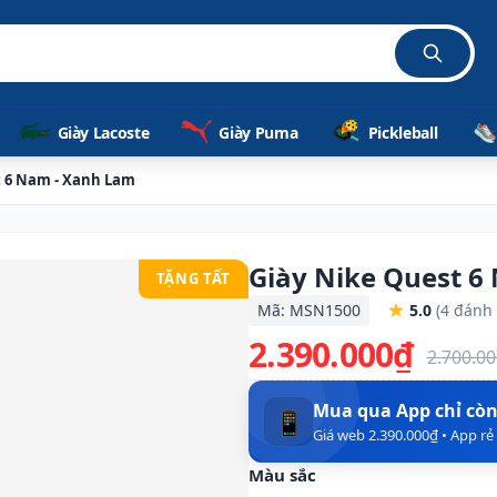
Giày Lacoste
Giày Puma
Pickleball
t 6 Nam - Xanh Lam
Giày Nike Quest 6
TẶNG TẤT
Mã: MSN1500
5.0
(4 đánh 
2.390.000₫
2.700.0
Mua qua App chỉ cò
📱
Giá web 2.390.000₫ • App r
Màu sắc