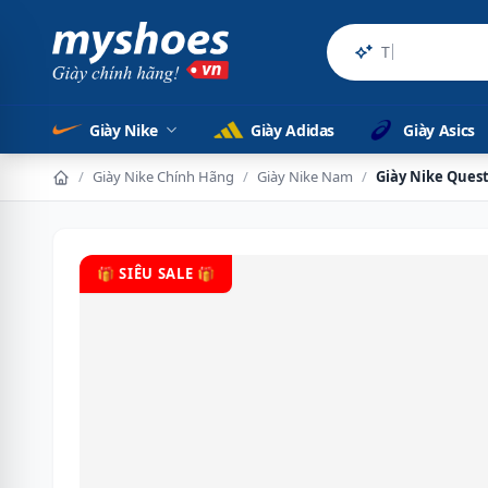
Sản phẩm ch
Giày Nike
Giày Adidas
Giày Asics
/
Giày Nike Chính Hãng
/
Giày Nike Nam
/
Giày Nike Ques
🎁 SIÊU SALE 🎁