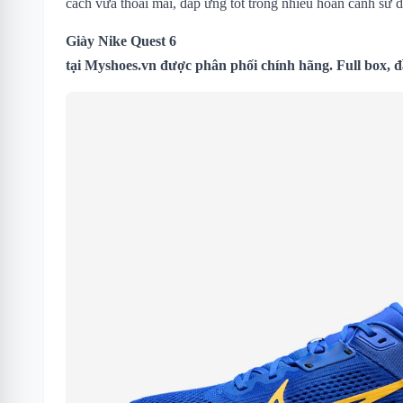
cách vừa thoải mái, đáp ứng tốt trong nhiều hoàn cảnh sử 
Giày Nike Quest 6
tại
Myshoes.vn
được phân phối chính hãng. Full box, đ