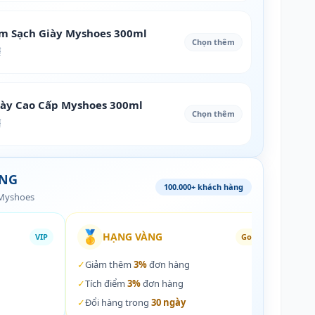
àm Sạch Giày Myshoes 300ml
Chọn thêm
₫
iày Cao Cấp Myshoes 300ml
Chọn thêm
₫
ÀNG
100.000+ khách hàng
 Myshoes
🥇
🏵️
HẠNG VÀNG
VIP
Gold
✓
Giảm thêm
3%
đơn hàng
✓
Giả
✓
Tích điểm
3%
đơn hàng
✓
Tích
✓
Đổi hàng trong
30 ngày
✓
Đổi 