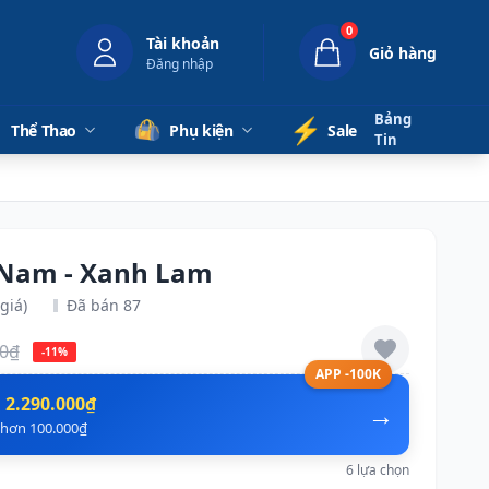
0
Tài khoản
Giỏ hàng
Đăng nhập
Bảng
⚡️
Thể Thao
Phụ kiện
Sale
Tin
 Nam - Xanh Lam
giá)
Đã bán 87
00₫
-11%
APP -100K
n
2.290.000₫
→
ẻ hơn 100.000₫
6 lựa chọn