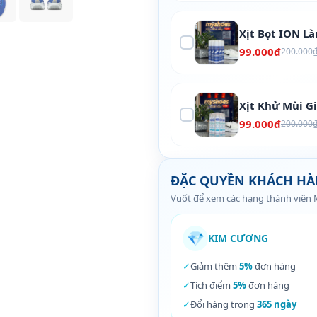
Xịt Bọt ION L
99.000₫
200.000
Xịt Khử Mùi G
99.000₫
200.000
ĐẶC QUYỀN KHÁCH H
Vuốt để xem các hạng thành viên
💎
KIM CƯƠNG
✓
Giảm thêm
5%
đơn hàng
✓
Tích điểm
5%
đơn hàng
✓
Đổi hàng trong
365 ngày