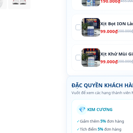
190.000₫
455.00
Xịt Bọt ION L
99.000₫
200.000
Xịt Khử Mùi G
99.000₫
200.000
ĐẶC QUYỀN KHÁCH H
Vuốt để xem các hạng thành viên
💎
KIM CƯƠNG
✓
Giảm thêm
5%
đơn hàng
✓
Tích điểm
5%
đơn hàng