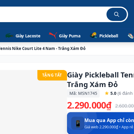
Giày Lacoste
Giày Puma
Pickleball
 Tennis Nike Court Lite 4 Nam - Trắng Xám Đỏ
Giày Pickleball Ten
TẶNG TẤT
Trắng Xám Đỏ
Mã: MSN1745
5.0
(6 đánh 
2.290.000₫
2.600.0
Mua qua App chỉ cò
📱
Giá web 2.290.000₫ • App r