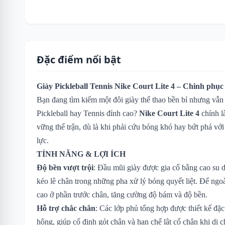
Đặc điểm nổi bật
Giày Pickleball Tennis Nike Court Lite 4 – Chinh phụ
Bạn đang tìm kiếm một đôi giày thể thao bền bỉ nhưng vẫn 
Pickleball hay Tennis đỉnh cao?
Nike Court Lite 4
chính l
vững thế trận, dù là khi phải cứu bóng khó hay bứt phá vớ
lực.
TÍNH NĂNG & LỢI ÍCH
Độ bền vượt trội
: Đầu mũi giày được gia cố bằng cao su 
kéo lê chân trong những pha xử lý bóng quyết liệt. Đế ng
cao ở phần trước chân, tăng cường độ bám và độ bền.
Hỗ trợ chắc chắn
: Các lớp phủ tổng hợp được thiết kế đặc
hông, giúp cố định gót chân và hạn chế lật cổ chân khi di 