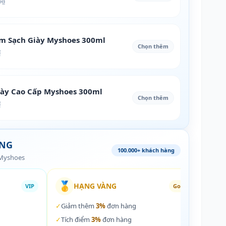
0₫
àm Sạch Giày Myshoes 300ml
Chọn thêm
₫
iày Cao Cấp Myshoes 300ml
Chọn thêm
₫
ÀNG
100.000+ khách hàng
 Myshoes
🥇
🏵️
HẠNG VÀNG
VIP
Gold
✓
Giảm thêm
3%
đơn hàng
✓
Giả
✓
Tích điểm
3%
đơn hàng
✓
Tích