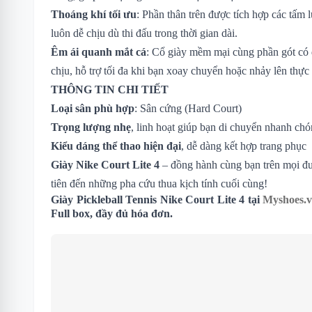
Thoáng khí tối ưu
: Phần thân trên được tích hợp các tấm 
luôn dễ chịu dù thi đấu trong thời gian dài.
Êm ái quanh mắt cá
: Cổ giày mềm mại cùng phần gót có 
chịu, hỗ trợ tối đa khi bạn xoay chuyển hoặc nhảy lên th
THÔNG TIN CHI TIẾT
Loại sân phù hợp
: Sân cứng (Hard Court)
Trọng lượng nhẹ
, linh hoạt giúp bạn di chuyển nhanh ch
Kiểu dáng thể thao hiện đại
, dễ dàng kết hợp trang phục
Giày Nike Court Lite 4
– đồng hành cùng bạn trên mọi đư
tiên đến những pha cứu thua kịch tính cuối cùng!
Giày Pickleball Tennis Nike Court Lite 4 tại
Myshoes.
Full box, đầy đủ hóa đơn.