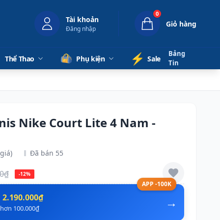
0
Tài khoản
Giỏ hàng
Đăng nhập
Bảng
⚡️
Thể Thao
Phụ kiện
Sale
Tin
nis Nike Court Lite 4 Nam -
giá)
Đã bán 55
00₫
-12%
APP -100K
n
2.190.000₫
→
ẻ hơn 100.000₫