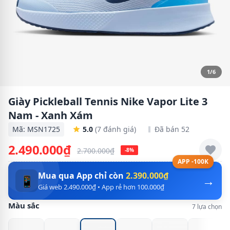
1/6
Giày Pickleball Tennis Nike Vapor Lite 3
Nam - Xanh Xám
Mã: MSN1725
5.0
(7 đánh giá)
Đã bán 52
2.490.000₫
2.700.000₫
-8%
APP -100K
Mua qua App chỉ còn
2.390.000₫
→
📱
Giá web 2.490.000₫ • App rẻ hơn 100.000₫
Màu sắc
7 lựa chọn