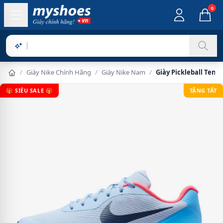
0
Sản
/
Giày Nike Chính Hãng
/
Giày Nike Nam
/
Giày Pickleball Tenn
🎁 SIÊU SALE 🎁
TẶNG TẤT