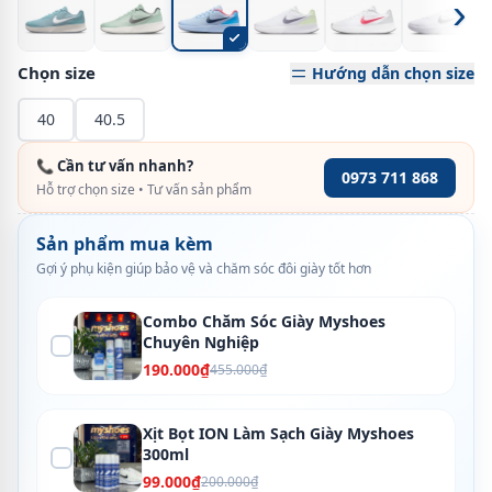
›
Chọn size
Hướng dẫn chọn size
40
40.5
📞 Cần tư vấn nhanh?
0973 711 868
Hỗ trợ chọn size • Tư vấn sản phẩm
Sản phẩm mua kèm
Gợi ý phụ kiện giúp bảo vệ và chăm sóc đôi giày tốt hơn
Combo Chăm Sóc Giày Myshoes
Chuyên Nghiệp
190.000₫
455.000₫
Xịt Bọt ION Làm Sạch Giày Myshoes
300ml
99.000₫
200.000₫