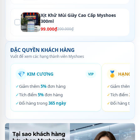
Xịt Khử Mùi Giày Cao Cấp Myshoes
300ml
99.000₫
200.000₫
ĐẶC QUYỀN KHÁCH HÀNG
Vuốt để xem các hạng thành viên Myshoes
💎
🥇
KIM CƯƠNG
HẠNG VÀ
VIP
✓
Giảm thêm
5%
đơn hàng
✓
Giảm thêm
3%
✓
Tích điểm
5%
đơn hàng
✓
Tích điểm
3%
đơ
✓
Đổi hàng trong
365 ngày
✓
Đổi hàng trong