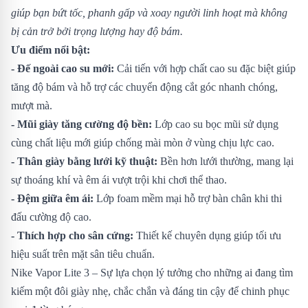
giúp bạn bứt tốc, phanh gấp và xoay người linh hoạt mà không
bị cản trở bởi trọng lượng hay độ bám.
Ưu điểm nổi bật:
- Đế ngoài cao su mới:
Cải tiến với hợp chất cao su đặc biệt giúp
tăng độ bám và hỗ trợ các chuyển động cắt góc nhanh chóng,
mượt mà.
- Mũi giày tăng cường độ bền:
Lớp cao su bọc mũi sử dụng
cùng chất liệu mới giúp chống mài mòn ở vùng chịu lực cao.
- Thân giày bằng lưới kỹ thuật:
Bền hơn lưới thường, mang lại
sự thoáng khí và êm ái vượt trội khi chơi thể thao.
- Đệm giữa êm ái:
Lớp foam mềm mại hỗ trợ bàn chân khi thi
đấu cường độ cao.
- Thích hợp cho sân cứng:
Thiết kế chuyên dụng giúp tối ưu
hiệu suất trên mặt sân tiêu chuẩn.
Nike Vapor Lite 3 – Sự lựa chọn lý tưởng cho những ai đang tìm
kiếm một đôi giày nhẹ, chắc chắn và đáng tin cậy để chinh phục