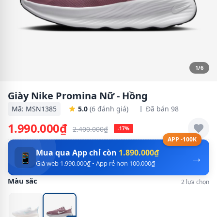
1/6
Giày Nike Promina Nữ - Hồng
Mã: MSN1385
5.0
(6 đánh giá)
Đã bán 98
1.990.000₫
2.400.000₫
-17%
APP -100K
Mua qua App chỉ còn
1.890.000₫
→
📱
Giá web 1.990.000₫ • App rẻ hơn 100.000₫
Màu sắc
2 lựa chọn