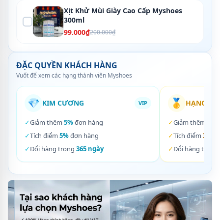
Xịt Khử Mùi Giày Cao Cấp Myshoes
300ml
99.000₫
200.000₫
ĐẶC QUYỀN KHÁCH HÀNG
Vuốt để xem các hạng thành viên Myshoes
💎
🥇
KIM CƯƠNG
HẠNG VÀ
VIP
✓
Giảm thêm
5%
đơn hàng
✓
Giảm thêm
3%
✓
Tích điểm
5%
đơn hàng
✓
Tích điểm
3%
đơ
✓
Đổi hàng trong
365 ngày
✓
Đổi hàng trong