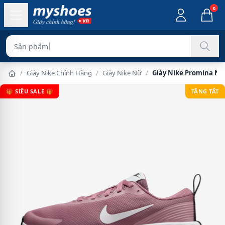
0
Sản phẩm chính hãng
/
Giày Nike Chính Hãng
/
Giày Nike Nữ
/
Giày Nike Promina Nữ
🎁 SIÊU SALE 🎁
TẶNG TẤT