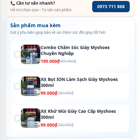
📞 Cần tư vấn nhanh?
0973 711 868
Hỗ trợ chọn size • Tư vấn sản phẩm
Sản phẩm mua kèm
Gợi ý phụ kiện giúp bảo vệ và chăm sóc đôi giày tốt hơn
Combo Chăm Sóc Giày Myshoes
Chuyên Nghiệp
190.000₫
455.000₫
Xịt Bọt ION Làm Sạch Giày Myshoes
300ml
99.000₫
200.000₫
Xịt Khử Mùi Giày Cao Cấp Myshoes
300ml
99.000₫
200.000₫