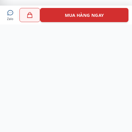
MUA HÀNG NGAY
Zalo
Myshoes là nền tảng mua sắm giày chính hãng hàng đầu
Việt Nam với hơn 100.000 khách hàng đã tin tưởng và lựa
chọn. Cùng với công nghệ hiện đại chúng tôi cam kết