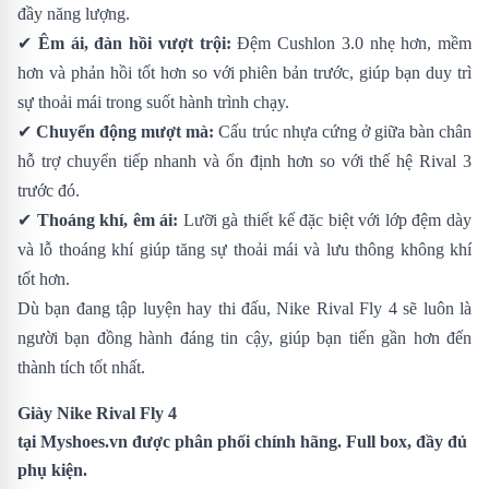
đầy năng lượng.
✔
Êm ái, đàn hồi vượt trội:
Đệm Cushlon 3.0 nhẹ hơn, mềm
hơn và phản hồi tốt hơn so với phiên bản trước, giúp bạn duy trì
sự thoải mái trong suốt hành trình chạy.
✔
Chuyển động mượt mà:
Cấu trúc nhựa cứng ở giữa bàn chân
hỗ trợ chuyển tiếp nhanh và ổn định hơn so với thế hệ Rival 3
trước đó.
✔
Thoáng khí, êm ái:
Lưỡi gà thiết kế đặc biệt với lớp đệm dày
và lỗ thoáng khí giúp tăng sự thoải mái và lưu thông không khí
tốt hơn.
Dù bạn đang tập luyện hay thi đấu, Nike Rival Fly 4 sẽ luôn là
người bạn đồng hành đáng tin cậy, giúp bạn tiến gần hơn đến
thành tích tốt nhất.
Giày Nike Rival Fly 4
tại
Myshoes.vn
được phân phối chính hãng. Full box, đầy đủ
phụ kiện.