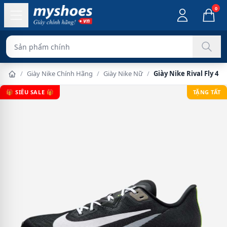
0
Sản phẩm chính hãng 100%
/
Giày Nike Chính Hãng
/
Giày Nike Nữ
/
Giày Nike Rival Fly 4
🎁 SIÊU SALE 🎁
TẶNG TẤT