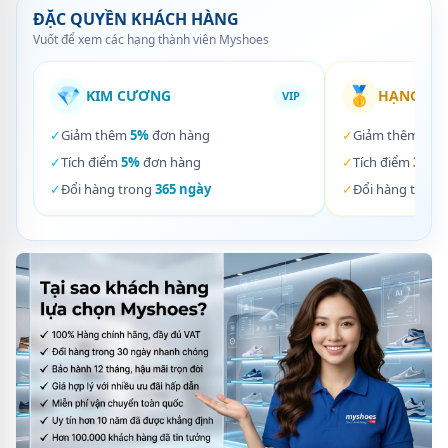
ĐẶC QUYỀN KHÁCH HÀNG
Vuốt để xem các hạng thành viên Myshoes
💎
🥇
KIM CƯƠNG
HẠNG VÀ
VIP
✓
Giảm thêm
5%
đơn hàng
✓
Giảm thêm
3%
✓
Tích điểm
5%
đơn hàng
✓
Tích điểm
3%
đơ
✓
Đổi hàng trong
365 ngày
✓
Đổi hàng trong