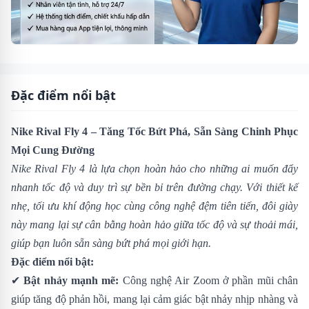
Đặc điểm nổi bật
Nike Rival Fly 4 – Tăng Tốc Bứt Phá, Sẵn Sàng Chinh Phục
Mọi Cung Đường
Nike Rival Fly 4 là lựa chọn hoàn hảo cho những ai muốn đẩy
nhanh tốc độ và duy trì sự bền bỉ trên đường chạy. Với thiết kế
nhẹ, tối ưu khí động học cùng công nghệ đệm tiên tiến, đôi giày
này mang lại sự cân bằng hoàn hảo giữa tốc độ và sự thoải mái,
giúp bạn luôn sẵn sàng bứt phá mọi giới hạn.
Đặc điểm nổi bật:
✔
Bật nhảy mạnh mẽ:
Công nghệ Air Zoom ở phần mũi chân
giúp tăng độ phản hồi, mang lại cảm giác bật nhảy nhịp nhàng và