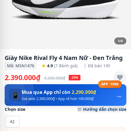
1/6
Giày Nike Rival Fly 4 Nam Nữ - Đen Trắng
Mã: MSN1476
4.9
(7 đánh giá)
Đã bán 145
2.390.000₫
3.200.000₫
-25%
APP -100K
Mua qua App chỉ còn
2.290.000₫
→
📱
Giá web 2.390.000₫ • App rẻ hơn 100.000₫
Chọn size
Hướng dẫn chọn size
42