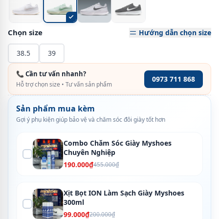
Chọn size
Hướng dẫn chọn size
38.5
39
📞 Cần tư vấn nhanh?
0973 711 868
Hỗ trợ chọn size • Tư vấn sản phẩm
Sản phẩm mua kèm
Gợi ý phụ kiện giúp bảo vệ và chăm sóc đôi giày tốt hơn
Combo Chăm Sóc Giày Myshoes
Chuyên Nghiệp
190.000₫
455.000₫
Xịt Bọt ION Làm Sạch Giày Myshoes
300ml
99.000₫
200.000₫