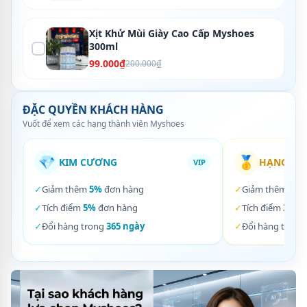
Xịt Khử Mùi Giày Cao Cấp Myshoes
300ml
99.000₫
200.000₫
ĐẶC QUYỀN KHÁCH HÀNG
Vuốt để xem các hạng thành viên Myshoes
💎
🥇
KIM CƯƠNG
HẠNG VÀ
VIP
✓
Giảm thêm
5%
đơn hàng
✓
Giảm thêm
3%
✓
Tích điểm
5%
đơn hàng
✓
Tích điểm
3%
đơ
✓
Đổi hàng trong
365 ngày
✓
Đổi hàng trong