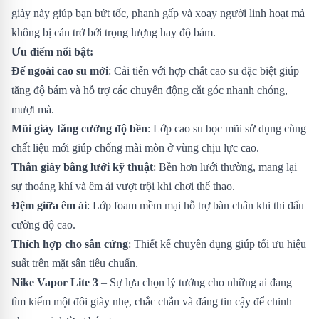
giày này giúp bạn bứt tốc, phanh gấp và xoay người linh hoạt mà
không bị cản trở bởi trọng lượng hay độ bám.
Ưu điểm nổi bật:
Đế ngoài cao su mới
: Cải tiến với hợp chất cao su đặc biệt giúp
tăng độ bám và hỗ trợ các chuyển động cắt góc nhanh chóng,
mượt mà.
Mũi giày tăng cường độ bền
: Lớp cao su bọc mũi sử dụng cùng
chất liệu mới giúp chống mài mòn ở vùng chịu lực cao.
Thân giày bằng lưới kỹ thuật
: Bền hơn lưới thường, mang lại
sự thoáng khí và êm ái vượt trội khi chơi thể thao.
Đệm giữa êm ái
: Lớp foam mềm mại hỗ trợ bàn chân khi thi đấu
cường độ cao.
Thích hợp cho sân cứng
: Thiết kế chuyên dụng giúp tối ưu hiệu
suất trên mặt sân tiêu chuẩn.
Nike Vapor Lite 3
– Sự lựa chọn lý tưởng cho những ai đang
tìm kiếm một đôi giày nhẹ, chắc chắn và đáng tin cậy để chinh