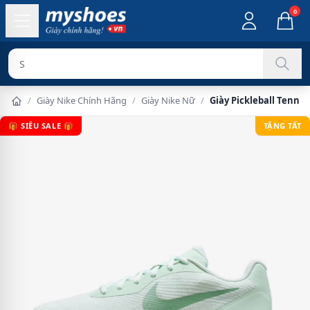
0
Sản phẩm chí
/
Giày Nike Chính Hãng
/
Giày Nike Nữ
/
Giày Pickleball Tennis
🎁 SIÊU SALE 🎁
TẶNG TẤT