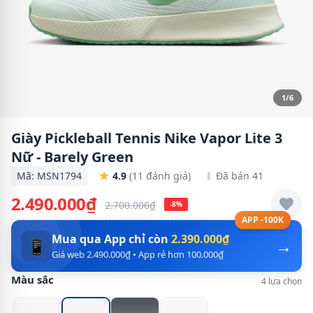
1/6
Giày Pickleball Tennis Nike Vapor Lite 3
Nữ - Barely Green
Mã: MSN1794
4.9
(11 đánh giá)
Đã bán 41
2.490.000₫
2.700.000₫
-8%
APP -100K
Mua qua App chỉ còn
2.390.000₫
→
📱
Giá web 2.490.000₫ • App rẻ hơn 100.000₫
Màu sắc
4 lựa chọn