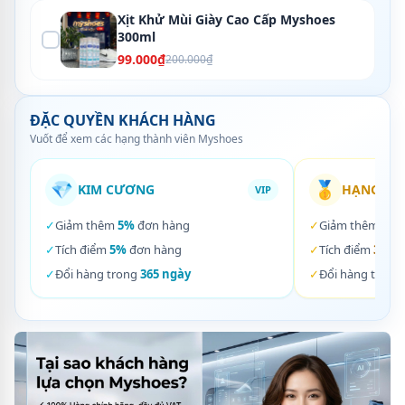
Xịt Khử Mùi Giày Cao Cấp Myshoes
300ml
99.000₫
200.000₫
ĐẶC QUYỀN KHÁCH HÀNG
Vuốt để xem các hạng thành viên Myshoes
💎
🥇
KIM CƯƠNG
HẠNG VÀ
VIP
✓
Giảm thêm
5%
đơn hàng
✓
Giảm thêm
3%
✓
Tích điểm
5%
đơn hàng
✓
Tích điểm
3%
đơ
✓
Đổi hàng trong
365 ngày
✓
Đổi hàng trong