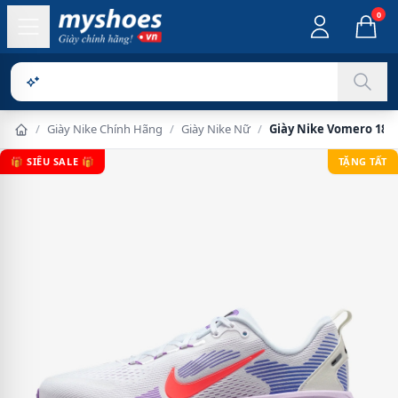
0
Sản phẩm ch
/
Giày Nike Chính Hãng
/
Giày Nike Nữ
/
Giày Nike Vomero 18 N
🎁 SIÊU SALE 🎁
TẶNG TẤT