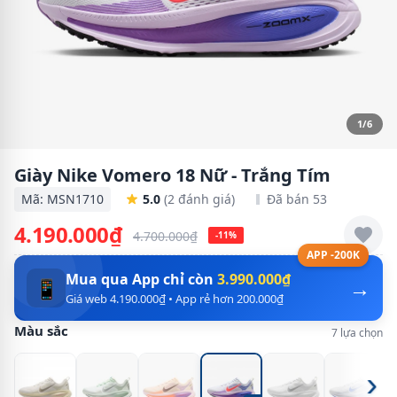
1/6
Giày Nike Vomero 18 Nữ - Trắng Tím
Mã: MSN1710
5.0
(2 đánh giá)
Đã bán 53
4.190.000₫
4.700.000₫
-11%
APP -200K
Mua qua App chỉ còn
3.990.000₫
→
📱
Giá web 4.190.000₫ • App rẻ hơn 200.000₫
Màu sắc
7 lựa chọn
›