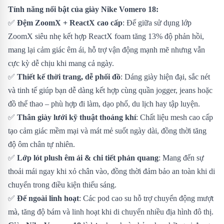
Tính năng nổi bật của giày Nike Vomero 18:
✅
Đệm ZoomX + ReactX cao cấp
: Đế giữa sử dụng lớp
ZoomX siêu nhẹ kết hợp ReactX foam tăng 13% độ phản hồi,
mang lại cảm giác êm ái, hỗ trợ vận động mạnh mẽ nhưng vẫn
cực kỳ dễ chịu khi mang cả ngày.
✅
Thiết kế thời trang, dễ phối đồ
: Dáng giày hiện đại, sắc nét
và tinh tế giúp bạn dễ dàng kết hợp cùng quần jogger, jeans hoặc
đồ thể thao – phù hợp đi làm, dạo phố, du lịch hay tập luyện.
✅
Thân giày lưới kỹ thuật thoáng khí
: Chất liệu mesh cao cấp
tạo cảm giác mềm mại và mát mẻ suốt ngày dài, đồng thời tăng
độ ôm chân tự nhiên.
✅
Lớp lót plush êm ái & chi tiết phản quang
: Mang đến sự
thoải mái ngay khi xỏ chân vào, đồng thời đảm bảo an toàn khi di
chuyển trong điều kiện thiếu sáng.
✅
Đế ngoài linh hoạt
: Các pod cao su hỗ trợ chuyển động mượt
mà, tăng độ bám và linh hoạt khi di chuyển nhiều địa hình đô thị.