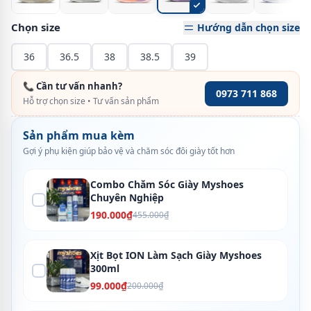
Chọn size
Hướng dẫn chọn size
36
36.5
38
38.5
39
📞 Cần tư vấn nhanh?
0973 711 868
Hỗ trợ chọn size • Tư vấn sản phẩm
Sản phẩm mua kèm
Gợi ý phụ kiện giúp bảo vệ và chăm sóc đôi giày tốt hơn
Combo Chăm Sóc Giày Myshoes
Chuyên Nghiệp
190.000₫
455.000₫
Xịt Bọt ION Làm Sạch Giày Myshoes
300ml
99.000₫
200.000₫