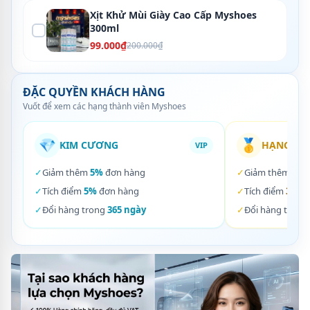
Xịt Khử Mùi Giày Cao Cấp Myshoes
300ml
99.000₫
200.000₫
ĐẶC QUYỀN KHÁCH HÀNG
Vuốt để xem các hạng thành viên Myshoes
💎
🥇
KIM CƯƠNG
HẠNG VÀ
VIP
✓
Giảm thêm
5%
đơn hàng
✓
Giảm thêm
3%
✓
Tích điểm
5%
đơn hàng
✓
Tích điểm
3%
đơ
✓
Đổi hàng trong
365 ngày
✓
Đổi hàng trong