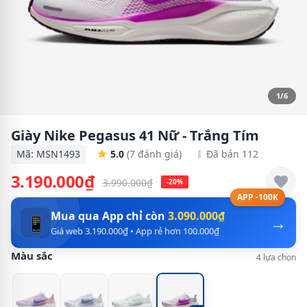
1/6
Giày Nike Pegasus 41 Nữ - Trắng Tím
Mã: MSN1493
5.0
(7 đánh giá)
Đã bán 112
3.190.000₫
3.990.000₫
-20%
APP -100K
Mua qua App chỉ còn
3.090.000₫
→
📱
Giá web 3.190.000₫ • App rẻ hơn 100.000₫
Màu sắc
4 lựa chọn