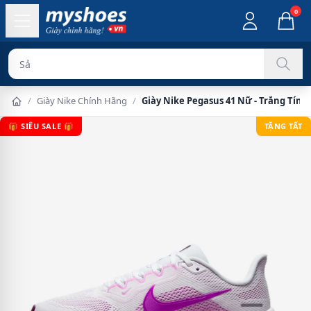
0
Sản phẩm chín
/
Giày Nike Chính Hãng
/
Giày Nike Pegasus 41 Nữ - Trắng Tím
🎁 SIÊU SALE 🎁
TẶNG TẤT