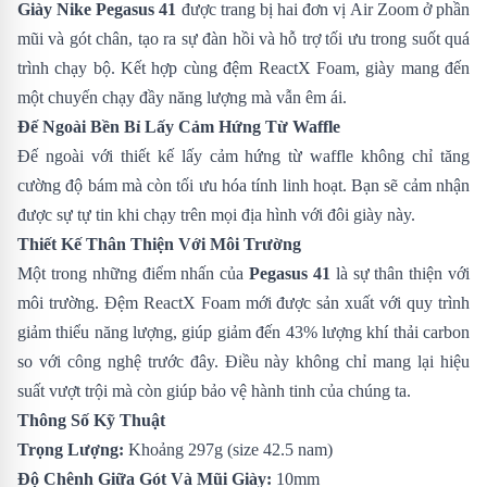
Giày Nike Pegasus 41
được trang bị hai đơn vị Air Zoom ở phần
mũi và gót chân, tạo ra sự đàn hồi và hỗ trợ tối ưu trong suốt quá
trình chạy bộ. Kết hợp cùng đệm ReactX Foam, giày mang đến
một chuyến chạy đầy năng lượng mà vẫn êm ái.
Đế Ngoài Bền Bỉ Lấy Cảm Hứng Từ Waffle
Đế ngoài với thiết kế lấy cảm hứng từ waffle không chỉ tăng
cường độ bám mà còn tối ưu hóa tính linh hoạt. Bạn sẽ cảm nhận
được sự tự tin khi chạy trên mọi địa hình với đôi giày này.
Thiết Kế Thân Thiện Với Môi Trường
Một trong những điểm nhấn của
Pegasus 41
là sự thân thiện với
môi trường. Đệm ReactX Foam mới được sản xuất với quy trình
giảm thiểu năng lượng, giúp giảm đến 43% lượng khí thải carbon
so với công nghệ trước đây. Điều này không chỉ mang lại hiệu
suất vượt trội mà còn giúp bảo vệ hành tinh của chúng ta.
Thông Số Kỹ Thuật
Trọng Lượng:
Khoảng 297g (size 42.5 nam)
Độ Chênh Giữa Gót Và Mũi Giày:
10mm