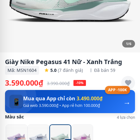
1/6
Giày Nike Pegasus 41 Nữ - Xanh Trắng
Mã: MSN1604
5.0
(7 đánh giá)
Đã bán 59
3.590.000₫
3.990.000₫
-10%
APP -100K
Mua qua App chỉ còn
3.490.000₫
→
📱
Giá web 3.590.000₫ • App rẻ hơn 100.000₫
Màu sắc
4 lựa chọn