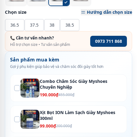
Chọn size
Hướng dẫn chọn size
36.5
37.5
38
38.5
📞 Cần tư vấn nhanh?
0973 711 868
Hỗ trợ chọn size • Tư vấn sản phẩm
Sản phẩm mua kèm
Gợi ý phụ kiện giúp bảo vệ và chăm sóc đôi giày tốt hơn
Combo Chăm Sóc Giày Myshoes
Chuyên Nghiệp
190.000₫
455.000₫
Xịt Bọt ION Làm Sạch Giày Myshoes
300ml
99.000₫
200.000₫