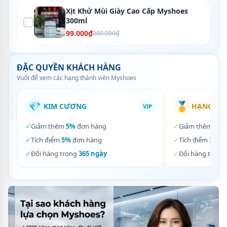
Xịt Khử Mùi Giày Cao Cấp Myshoes
300ml
99.000₫
200.000₫
ĐẶC QUYỀN KHÁCH HÀNG
Vuốt để xem các hạng thành viên Myshoes
💎
🥇
KIM CƯƠNG
HẠNG VÀ
VIP
✓
Giảm thêm
5%
đơn hàng
✓
Giảm thêm
3%
✓
Tích điểm
5%
đơn hàng
✓
Tích điểm
3%
đơ
✓
Đổi hàng trong
365 ngày
✓
Đổi hàng trong