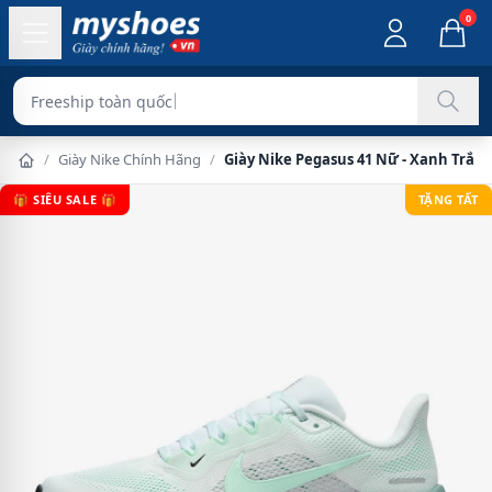
0
Freeship
/
Giày Nike Chính Hãng
/
Giày Nike Pegasus 41 Nữ - Xanh Trắn
🎁 SIÊU SALE 🎁
TẶNG TẤT