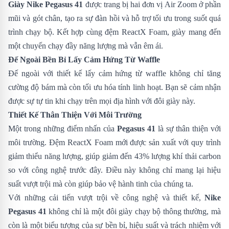
Giày Nike Pegasus 41
được trang bị hai đơn vị Air Zoom ở phần
mũi và gót chân, tạo ra sự đàn hồi và hỗ trợ tối ưu trong suốt quá
trình chạy bộ. Kết hợp cùng đệm ReactX Foam, giày mang đến
một chuyến chạy đầy năng lượng mà vẫn êm ái.
Đế Ngoài Bền Bỉ Lấy Cảm Hứng Từ Waffle
Đế ngoài với thiết kế lấy cảm hứng từ waffle không chỉ tăng
cường độ bám mà còn tối ưu hóa tính linh hoạt. Bạn sẽ cảm nhận
được sự tự tin khi chạy trên mọi địa hình với đôi giày này.
Thiết Kế Thân Thiện Với Môi Trường
Một trong những điểm nhấn của
Pegasus 41
là sự thân thiện với
môi trường. Đệm ReactX Foam mới được sản xuất với quy trình
giảm thiểu năng lượng, giúp giảm đến 43% lượng khí thải carbon
so với công nghệ trước đây. Điều này không chỉ mang lại hiệu
suất vượt trội mà còn giúp bảo vệ hành tinh của chúng ta.
Với những cải tiến vượt trội về công nghệ và thiết kế,
Nike
Pegasus 41
không chỉ là một đôi giày chạy bộ thông thường, mà
còn là một biểu tượng của sự bền bỉ, hiệu suất và trách nhiệm với