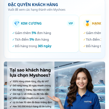
ĐẶC QUYỀN KHÁCH HÀNG
Vuốt để xem các hạng thành viên Myshoes
💎
🥇
KIM CƯƠNG
HẠNG VÀ
VIP
✓
Giảm thêm
5%
đơn hàng
✓
Giảm thêm
3%
✓
Tích điểm
5%
đơn hàng
✓
Tích điểm
3%
đơ
✓
Đổi hàng trong
365 ngày
✓
Đổi hàng trong