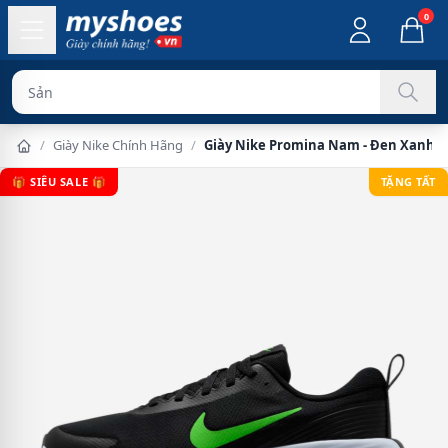
0
Sản phẩm chính
/
Giày Nike Chính Hãng
/
Giày Nike Promina Nam - Đen Xanh
🎁 SIÊU SALE 🎁
TẶNG TẤT