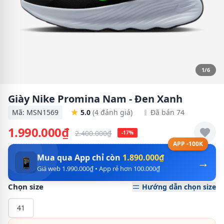
1/6
Giày Nike Promina Nam - Đen Xanh
Mã: MSN1569
5.0
(4 đánh giá)
Đã bán 74
1.990.000₫
2.400.000₫
-17%
APP -100K
Mua qua App chỉ còn
1.890.000₫
→
📱
Giá web 1.990.000₫ • App rẻ hơn 100.000₫
Chọn size
Hướng dẫn chọn size
41