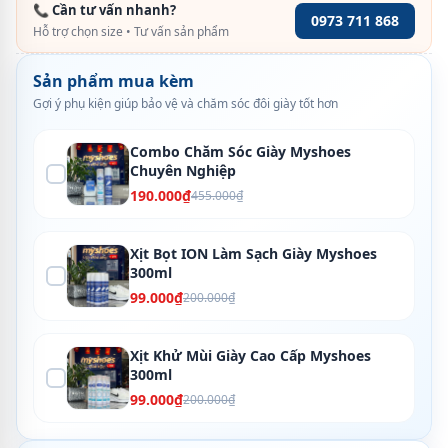
📞 Cần tư vấn nhanh?
0973 711 868
Hỗ trợ chọn size • Tư vấn sản phẩm
Sản phẩm mua kèm
Gợi ý phụ kiện giúp bảo vệ và chăm sóc đôi giày tốt hơn
Combo Chăm Sóc Giày Myshoes
Chuyên Nghiệp
190.000₫
455.000₫
Xịt Bọt ION Làm Sạch Giày Myshoes
300ml
99.000₫
200.000₫
Xịt Khử Mùi Giày Cao Cấp Myshoes
300ml
99.000₫
200.000₫