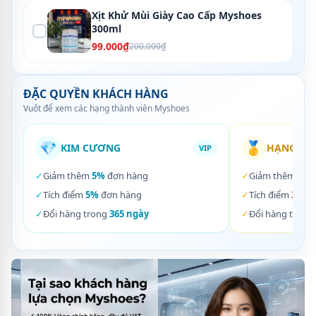
Xịt Khử Mùi Giày Cao Cấp Myshoes
300ml
99.000₫
200.000₫
ĐẶC QUYỀN KHÁCH HÀNG
Vuốt để xem các hạng thành viên Myshoes
💎
🥇
KIM CƯƠNG
HẠNG VÀ
VIP
✓
Giảm thêm
5%
đơn hàng
✓
Giảm thêm
3%
✓
Tích điểm
5%
đơn hàng
✓
Tích điểm
3%
đơ
✓
Đổi hàng trong
365 ngày
✓
Đổi hàng trong