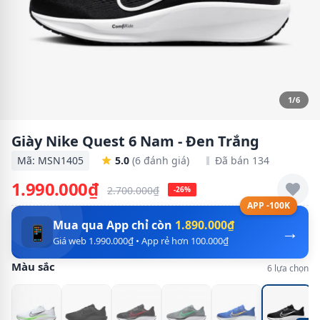
1/6
Giày Nike Quest 6 Nam - Đen Trắng
Mã: MSN1405
5.0
(6 đánh giá)
Đã bán 134
1.990.000₫
2.700.000₫
-26%
APP -100K
Mua qua App chỉ còn
1.890.000₫
→
📱
Giá web 1.990.000₫ • App rẻ hơn 100.000₫
Màu sắc
6 lựa chọn