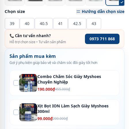
Chọn size
Hướng dẫn chọn size
39
40
40.5
41
42.5
43
📞 Cần tư vấn nhanh?
0973 711 868
Hỗ trợ chọn size • Tư vấn sản phẩm
Sản phẩm mua kèm
Gợi ý phụ kiện giúp bảo vệ và chăm sóc đôi giày tốt hơn
Combo Chăm Sóc Giày Myshoes
Chuyên Nghiệp
190.000₫
455.000₫
Xịt Bọt ION Làm Sạch Giày Myshoes
300ml
99.000₫
200.000₫