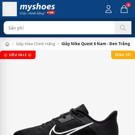
0
Sản phẩm chính hã
/
Giày Nike Chính Hãng
/
Giày Nike Quest 6 Nam - Đen Trắng
🎁 SIÊU SALE 🎁
TẶNG TẤT