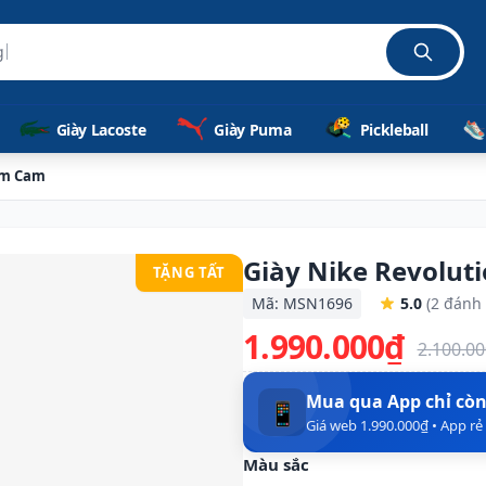
Giày Lacoste
Giày Puma
Pickleball
ám Cam
Giày Nike Revolut
TẶNG TẤT
Mã: MSN1696
5.0
(2 đánh 
1.990.000₫
2.100.0
Mua qua App chỉ cò
📱
Giá web 1.990.000₫ • App r
Màu sắc