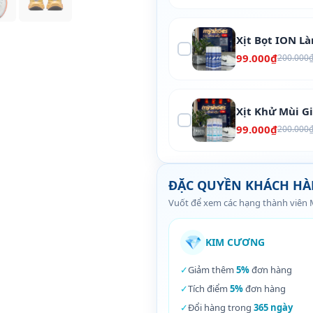
Xịt Bọt ION L
99.000₫
200.000
Xịt Khử Mùi G
99.000₫
200.000
ĐẶC QUYỀN KHÁCH H
Vuốt để xem các hạng thành viên
💎
KIM CƯƠNG
✓
Giảm thêm
5%
đơn hàng
✓
Tích điểm
5%
đơn hàng
✓
Đổi hàng trong
365 ngày