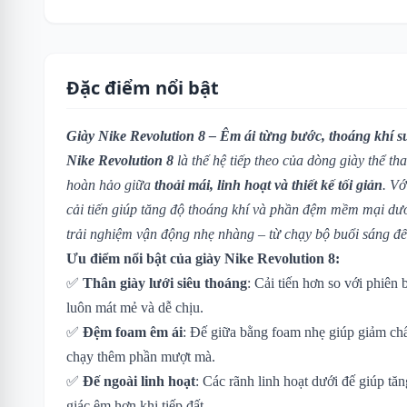
Đặc điểm nổi bật
Giày Nike Revolution 8 – Êm ái từng bước, thoáng khí s
Nike Revolution 8
là thế hệ tiếp theo của dòng giày thể th
hoàn hảo giữa
thoải mái, linh hoạt và thiết kế tối giản
. Vớ
cải tiến giúp tăng độ thoáng khí và phần đệm mềm mại dư
trải nghiệm vận động nhẹ nhàng – từ chạy bộ buổi sáng đế
Ưu điểm nổi bật của giày Nike Revolution 8:
✅
Thân giày lưới siêu thoáng
: Cải tiến hơn so với phiên
luôn mát mẻ và dễ chịu.
✅
Đệm foam êm ái
: Đế giữa bằng foam nhẹ giúp giảm chấ
chạy thêm phần mượt mà.
✅
Đế ngoài linh hoạt
: Các rãnh linh hoạt dưới đế giúp t
giác êm hơn khi tiếp đất.