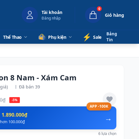
0
Tài khoản
Giỏ hàng
Đăng nhập
Bảng
⚡️
Thể Thao
Phụ kiện
Sale
Tin
ion 8 Nam - Xám Cam
giá)
Đã bán 39
00₫
-5%
APP -100K
n
1.890.000₫
→
ẻ hơn 100.000₫
6 lựa chọn