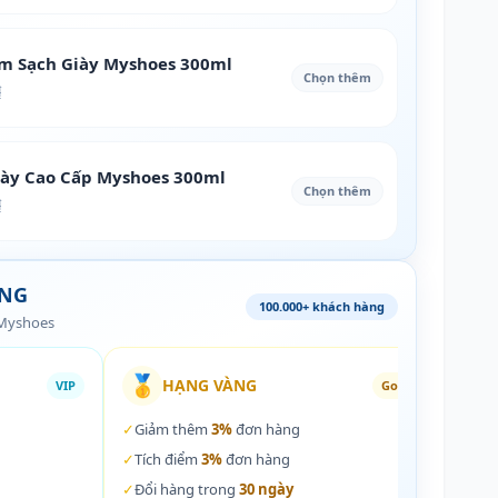
àm Sạch Giày Myshoes 300ml
Chọn thêm
₫
iày Cao Cấp Myshoes 300ml
Chọn thêm
₫
ÀNG
100.000+ khách hàng
 Myshoes
🥇
🏵️
HẠNG VÀNG
VIP
Gold
✓
Giảm thêm
3%
đơn hàng
✓
Giả
✓
Tích điểm
3%
đơn hàng
✓
Tích
✓
Đổi hàng trong
30 ngày
✓
Đổi 