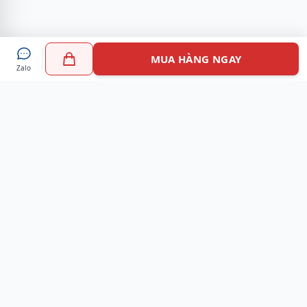
MUA HÀNG NGAY
Zalo
Myshoes là nền tảng mua sắm giày chính hãng hàng đầu
Việt Nam với hơn 100.000 khách hàng đã tin tưởng và lựa