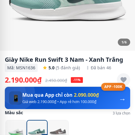
1/6
Giày Nike Run Swift 3 Nam - Xanh Trắng
Mã: MSN1636
5.0
(5 đánh giá)
Đã bán 46
2.190.000₫
2.450.000₫
-11%
APP -100K
Mua qua App chỉ còn
2.090.000₫
→
📱
Giá web 2.190.000₫ • App rẻ hơn 100.000₫
Màu sắc
3 lựa chọn