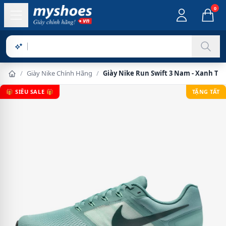
0
Sản phẩm ch
/
Giày Nike Chính Hãng
/
Giày Nike Run Swift 3 Nam - Xanh Tr
🎁 SIÊU SALE 🎁
TẶNG TẤT