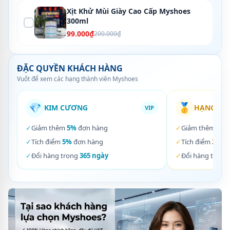
Xịt Khử Mùi Giày Cao Cấp Myshoes
300ml
99.000₫
200.000₫
ĐẶC QUYỀN KHÁCH HÀNG
Vuốt để xem các hạng thành viên Myshoes
💎
🥇
KIM CƯƠNG
HẠNG VÀ
VIP
✓
Giảm thêm
5%
đơn hàng
✓
Giảm thêm
3%
✓
Tích điểm
5%
đơn hàng
✓
Tích điểm
3%
đơ
✓
Đổi hàng trong
365 ngày
✓
Đổi hàng trong