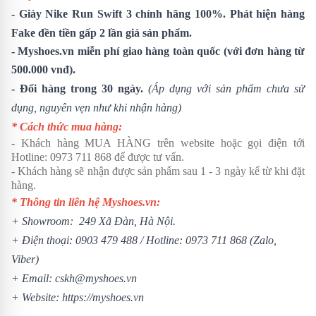
-
Giày Nike Run Swift 3
chính hãng 100%. Phát hiện hàng
Fake đền tiền gấp 2 lần giá sản phẩm.
- Myshoes.vn miễn phí giao hàng toàn quốc (với đơn hàng từ
500.000 vnđ).
- Đổi hàng trong 30 ngày.
(Áp dụng với sản phẩm chưa sử
dụng, nguyên vẹn như khi nhận hàng)
* Cách thức mua hàng:
- Khách hàng MUA HÀNG trên website hoặc gọi điện tới
Hotline:
0973 711 868
để được tư vấn.
- Khách hàng sẽ nhận được sản phẩm sau 1 - 3 ngày kể từ khi đặt
hàng.
* Thông tin liên hệ Myshoes.vn:
+ Showroom: 249 Xã Đàn, Hà Nội.
+ Điện thoại:
0903 479 488
/
Hotline:
0973 711 868
(Zalo,
Viber)
+ Email: cskh@myshoes.vn
+ Website:
https://myshoes.vn