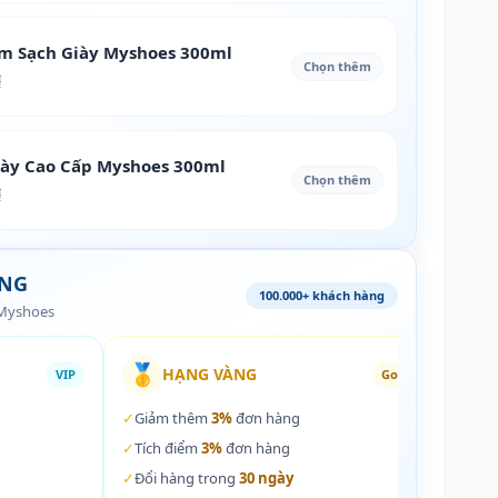
àm Sạch Giày Myshoes 300ml
Chọn thêm
₫
iày Cao Cấp Myshoes 300ml
Chọn thêm
₫
ÀNG
100.000+ khách hàng
 Myshoes
🥇
🏵️
HẠNG VÀNG
VIP
Gold
✓
Giảm thêm
3%
đơn hàng
✓
Giả
✓
Tích điểm
3%
đơn hàng
✓
Tích
✓
Đổi hàng trong
30 ngày
✓
Đổi 