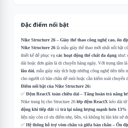
Đặc điểm nổi bật
Nike Structure 26 – Giày thể thao công nghệ cao, ổn đ
Nike Structure 26
là mẫu giày thể thao mới nhất nổi bật 
thiết kế để phục vụ
các hoạt động thể chất đa dạng
như: 
dài hoặc đơn giản là di chuyển hàng ngày. Với trọng tâm l
lâu dài
, mẫu giày này tích hợp những công nghệ tiên tiến n
cho người có bàn chân dễ mỏi hoặc cần kiểm soát chuyển 
Điểm nổi bật của Nike Structure 26:
✅
Đệm ReactX toàn chiều dài – Tăng hoàn trả năng l
Nike trang bị cho Structure 26
lớp đệm ReactX
kéo dài từ
động khi tiếp đất
và
trả lại năng lượng mạnh hơn 13%
liệu này còn có ưu điểm nhẹ, bền, và không bị lún khi sử d
✅
Hệ thống hỗ trợ vòm chân và giữa bàn chân – Ổn đị