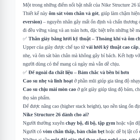
Một trong những điểm nổi bật nhất của Nike Structure 26 
Thiết kế này
ôm sát vòm chân và gót
, giúp làm chậm hiệ
eversion)
– nguyên nhân gây mất ổn định và chấn thương 
đi đều vững vàng và an toàn hơn, đặc biệt trên những bề 
✅
Thân giày bằng lưới kỹ thuật – Thoáng khí và ôm c
Upper của giày được chế tạo từ
vải lưới kỹ thuật cao cấp
nhẹ, và ôm sát bàn chân mà không gây bí bách. Kết hợp v
người dùng có thể mang cả ngày mà vẫn dễ chịu.
✅
Đế ngoài đa chất liệu – Bám chắc và bền bỉ hơn
Cao su nhẹ và linh hoạt
ở phần mũi giúp gia tăng độ nhạy
Cao su chịu mài mòn cao
ở gót giày giúp tăng độ bám, ch
thọ sản phẩm.
Đế được nâng cao (higher stack height), tạo nền tảng ổn 
Nike Structure 26 dành cho ai?
Người thường xuyên
chạy bộ, đi bộ, tập gym
hoặc vận độ
Người có
vòm chân thấp, bàn chân bẹt
hoặc dễ bị lật cổ 
Những ai cần
một đôi giày thể thao công nghệ cao, vừa