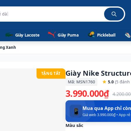
ễ dàng
Giày Lacoste
Giày Puma
Pickleball
rắng Xanh
Giày Nike Structu
TẶNG TẤT
Mã: MSN1760
5.0
(5 đánh 
3.990.000₫
4.200.0
Mua qua App chỉ cò
📱
Giá web 3.990.000₫ • App r
Màu sắc