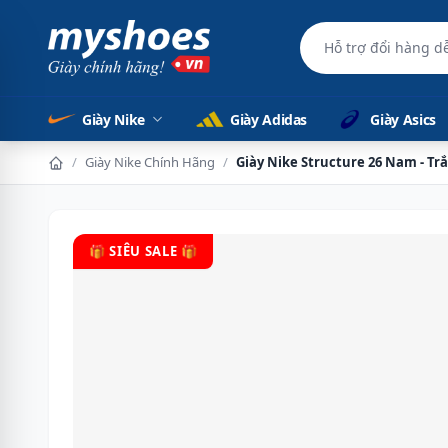
Hỗ trợ đổi hàng d
Giày Nike
Giày Adidas
Giày Asics
/
Giày Nike Chính Hãng
/
Giày Nike Structure 26 Nam - T
🎁 SIÊU SALE 🎁