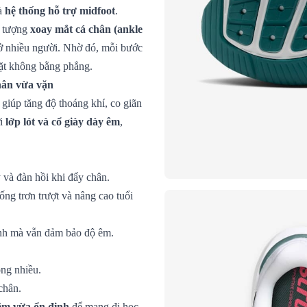
là
hệ thống hỗ trợ midfoot
.
n tượng
xoay mắt cá chân (ankle
ở nhiều người. Nhờ đó, mỗi bước
mặt không bằng phẳng.
hân vừa vặn
, giúp tăng độ thoáng khí, co giãn
ới
lớp lót và cổ giày dày êm
,
 và đàn hồi khi đẩy chân.
ống trơn trượt và nâng cao tuổi
định mà vẫn đảm bảo độ êm.
ng nhiều.
chân.
 êm vừa ổn định
để mang đi học,