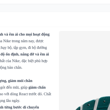
ịnh và êm ái cho mọi hoạt động
của Nike trong năm nay, được
chạy bộ, tập gym, đi bộ đường
à
độ ổn định, nâng đỡ và êm ái
hất của Nike, đặc biệt phù hợp
động bàn chân.
ượng, giảm mỏi chân
 gót đến mũi, giúp
giảm chấn
so với dòng React trước đó. Chất
ụng lâu ngày.
nh từng bước di chuyển