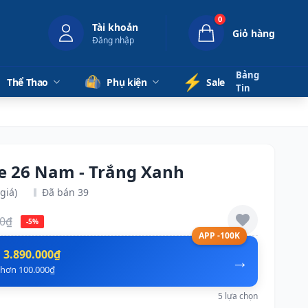
0
Tài khoản
Giỏ hàng
Đăng nhập
Bảng
⚡️
Thể Thao
Phụ kiện
Sale
Tin
re 26 Nam - Trắng Xanh
giá)
Đã bán 39
00₫
-5%
APP -100K
n
3.890.000₫
→
ẻ hơn 100.000₫
5 lựa chọn