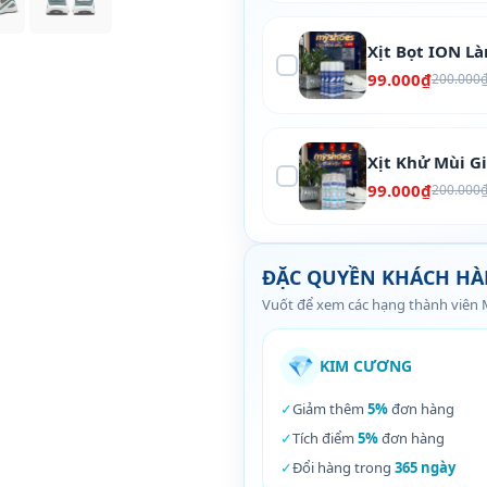
Xịt Bọt ION L
99.000₫
200.000
Xịt Khử Mùi G
99.000₫
200.000
ĐẶC QUYỀN KHÁCH H
Vuốt để xem các hạng thành viên
💎
KIM CƯƠNG
✓
Giảm thêm
5%
đơn hàng
✓
Tích điểm
5%
đơn hàng
✓
Đổi hàng trong
365 ngày