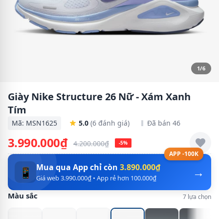
1/6
Giày Nike Structure 26 Nữ - Xám Xanh
Tím
Mã: MSN1625
5.0
(6 đánh giá)
Đã bán 46
3.990.000₫
4.200.000₫
-5%
APP -100K
Mua qua App chỉ còn
3.890.000₫
→
📱
Giá web 3.990.000₫ • App rẻ hơn 100.000₫
Màu sắc
7 lựa chọn