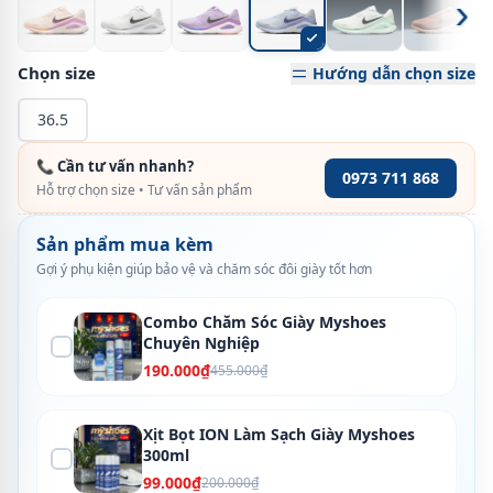
›
Chọn size
Hướng dẫn chọn size
36.5
📞 Cần tư vấn nhanh?
0973 711 868
Hỗ trợ chọn size • Tư vấn sản phẩm
Sản phẩm mua kèm
Gợi ý phụ kiện giúp bảo vệ và chăm sóc đôi giày tốt hơn
Combo Chăm Sóc Giày Myshoes
Chuyên Nghiệp
190.000₫
455.000₫
Xịt Bọt ION Làm Sạch Giày Myshoes
300ml
99.000₫
200.000₫