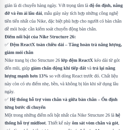
giản là di chuyển hàng ngày. Với trọng tâm là
độ ổn định, nâng
đỡ và êm ái lâu dài
, mẫu giày này tích hợp những công nghệ
tiên tiến nhất của Nike, đặc biệt phù hợp cho người có bàn chân
dễ mỏi hoặc cần kiểm soát chuyển động bàn chân.
Điểm nổi bật của Nike Structure 26:
✅
Đệm ReactX toàn chiều dài – Tăng hoàn trả năng lượng,
giảm mỏi chân
Nike trang bị cho Structure 26
lớp đệm ReactX
kéo dài từ gót
đến mũi, giúp
giảm chấn động khi tiếp đất
và
trả lại năng
lượng mạnh hơn 13%
so với dòng React trước đó. Chất liệu
này còn có ưu điểm nhẹ, bền, và không bị lún khi sử dụng lâu
ngày.
✅
Hệ thống hỗ trợ vòm chân và giữa bàn chân – Ổn định
từng bước di chuyển
Một trong những điểm nổi bật nhất của Nike Structure 26 là
hệ
thống hỗ trợ midfoot
. Thiết kế này
ôm sát vòm chân và gót
,