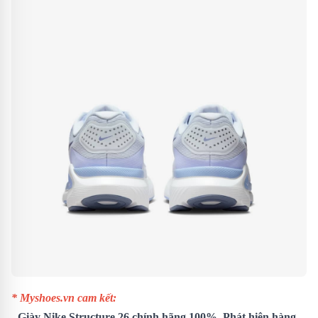
* Myshoes.vn cam kết:
- Giày Nike Structure 26 chính hãng 100%. Phát hiện hàng