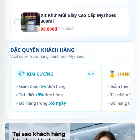
Xịt Khử Mùi Giày Cao Cấp Myshoes
300ml
99.000₫
200.000₫
ĐẶC QUYỀN KHÁCH HÀNG
Vuốt để xem các hạng thành viên Myshoes
💎
🥇
KIM CƯƠNG
HẠNG VÀ
VIP
✓
Giảm thêm
5%
đơn hàng
✓
Giảm thêm
3%
✓
Tích điểm
5%
đơn hàng
✓
Tích điểm
3%
đơ
✓
Đổi hàng trong
365 ngày
✓
Đổi hàng trong