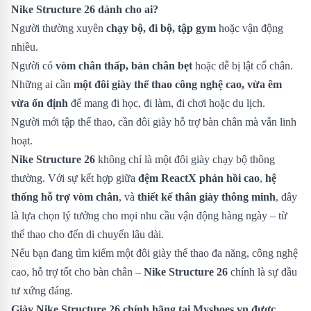
Nike Structure 26 dành cho ai?
Người thường xuyên
chạy bộ, đi bộ, tập gym
hoặc vận động
nhiều.
Người có
vòm chân thấp, bàn chân bẹt
hoặc dễ bị lật cổ chân.
Những ai cần
một đôi giày thể thao công nghệ cao, vừa êm
vừa ổn định
để mang đi học, đi làm, đi chơi hoặc du lịch.
Người mới tập thể thao, cần đôi giày hỗ trợ bàn chân mà vẫn linh
hoạt.
Nike Structure 26
không chỉ là một đôi giày chạy bộ thông
thường. Với sự kết hợp giữa
đệm ReactX phản hồi cao
,
hệ
thống hỗ trợ vòm chân
, và
thiết kế thân giày thông minh
, đây
là lựa chọn lý tưởng cho mọi nhu cầu vận động hàng ngày – từ
thể thao cho đến di chuyển lâu dài.
Nếu bạn đang tìm kiếm một đôi giày thể thao đa năng, công nghệ
cao, hỗ trợ tốt cho bàn chân –
Nike Structure 26
chính là sự đầu
tư xứng đáng.
Giày Nike Structure 26 chính hãng tại Myshoes.vn được