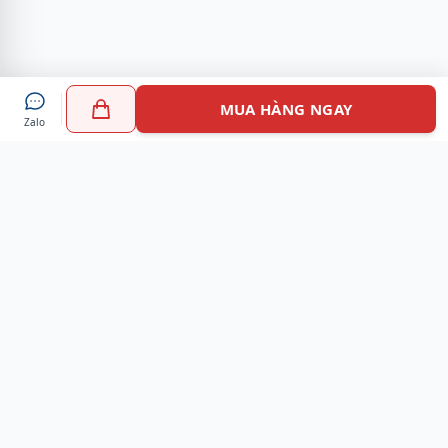
MUA HÀNG NGAY
Zalo
Myshoes là nền tảng mua sắm giày chính hãng hàng đầu