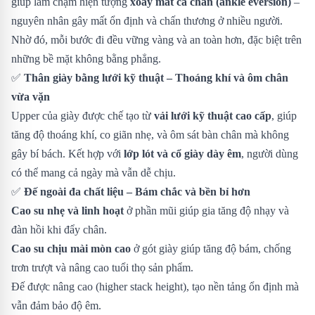
giúp làm chậm hiện tượng
xoay mắt cá chân (ankle eversion)
–
nguyên nhân gây mất ổn định và chấn thương ở nhiều người.
Nhờ đó, mỗi bước đi đều vững vàng và an toàn hơn, đặc biệt trên
những bề mặt không bằng phẳng.
✅
Thân giày bằng lưới kỹ thuật – Thoáng khí và ôm chân
vừa vặn
Upper của giày được chế tạo từ
vải lưới kỹ thuật cao cấp
, giúp
tăng độ thoáng khí, co giãn nhẹ, và ôm sát bàn chân mà không
gây bí bách. Kết hợp với
lớp lót và cổ giày dày êm
, người dùng
có thể mang cả ngày mà vẫn dễ chịu.
✅
Đế ngoài đa chất liệu – Bám chắc và bền bỉ hơn
Cao su nhẹ và linh hoạt
ở phần mũi giúp gia tăng độ nhạy và
đàn hồi khi đẩy chân.
Cao su chịu mài mòn cao
ở gót giày giúp tăng độ bám, chống
trơn trượt và nâng cao tuổi thọ sản phẩm.
Đế được nâng cao (higher stack height), tạo nền tảng ổn định mà
vẫn đảm bảo độ êm.