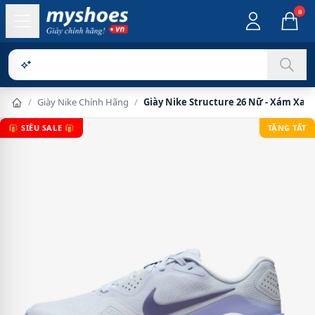
0
Sản phẩm chí
/
Giày Nike Chính Hãng
/
Giày Nike Structure 26 Nữ - Xám Xan
🎁 SIÊU SALE 🎁
TẶNG TẤT