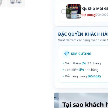
Xịt Khử Mùi G
99.000₫
200.000
ĐẶC QUYỀN KHÁCH H
Vuốt để xem các hạng thành viên
💎
KIM CƯƠNG
✓
Giảm thêm
5%
đơn hàng
✓
Tích điểm
5%
đơn hàng
✓
Đổi hàng trong
365 ngày