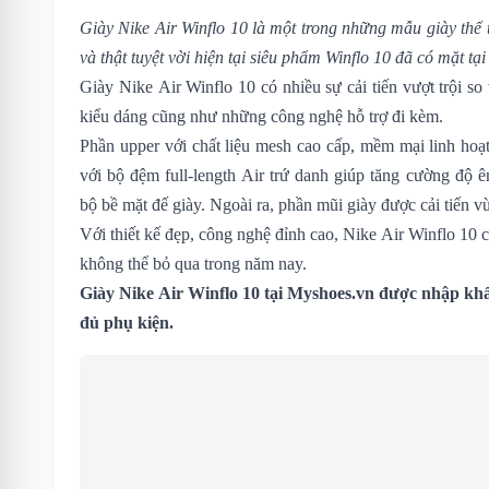
Giày Nike Air Winflo 10 là một trong những mẫu giày thể
và thật tuyệt vời hiện tại siêu phẩm
Winflo 10 đã có mặt tạ
Giày Nike Air Winflo 10 có nhiều sự cải tiến vượt trội so
kiểu dáng cũng như những công nghệ hỗ trợ đi kèm.
Phần upper với chất liệu mesh cao cấp, mềm mại linh hoạt
với bộ đệm full-length Air trứ danh giúp tăng cường độ 
bộ bề mặt đế giày. Ngoài ra, phần mũi giày được cải tiến 
Với thiết kế đẹp, công nghệ đỉnh cao, Nike Air Winflo 10 c
không thể bỏ qua trong năm nay.
Giày Nike Air Winflo 10 tại Myshoes.vn được nhập khẩ
đủ phụ kiện.