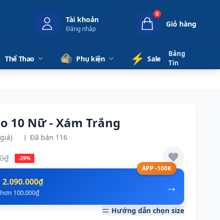
0
Tài khoản
Giỏ hàng
Đăng nhập
Bảng
⚡️
Thể Thao
Phụ kiện
Sale
Tin
lo 10 Nữ - Xám Trắng
giá)
Đã bán 116
00₫
-29%
APP -100K
n
2.090.000₫
→
ẻ hơn 100.000₫
Hướng dẫn chọn size