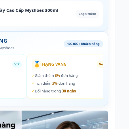
iày Cao Cấp Myshoes 300ml
Chọn thêm
₫
ÀNG
100.000+ khách hàng
 Myshoes
🥇
🏵️
HẠNG VÀNG
VIP
Gold
✓
Giảm thêm
3%
đơn hàng
✓
Giả
✓
Tích điểm
3%
đơn hàng
✓
Tích
✓
Đổi hàng trong
30 ngày
✓
Đổi 