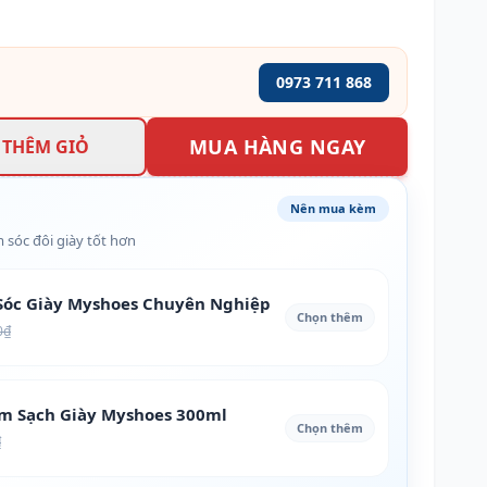
0973 711 868
MUA HÀNG NGAY
THÊM GIỎ
Nên mua kèm
 sóc đôi giày tốt hơn
óc Giày Myshoes Chuyên Nghiệp
Chọn thêm
0₫
àm Sạch Giày Myshoes 300ml
Chọn thêm
₫