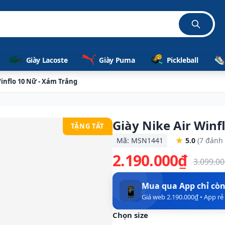
Giày Lacoste
Giày Puma
Pickleball
Winflo 10 Nữ - Xám Trắng
Giày Nike Air Winf
TẶNG TẤT
Mã: MSN1441
5.0
(7 đánh 
2.190.000₫
3.099.0
Mua qua App chỉ cò
📱
Giá web 2.190.000₫ • App r
Chọn size