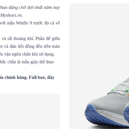
 thao đáng chờ đợi nhất năm nay
i Myshoes.vn.
 với mẫu Winflo 9 trước đó cả về
 và rất thoáng khí. Phần đế giữa
êm và đàn hồi đồng đều trên toàn
vừa vặn ngón chân khi sử dụng.
hắc chắn là mẫu giày thể thao
u chính hãng. Full box, đầy