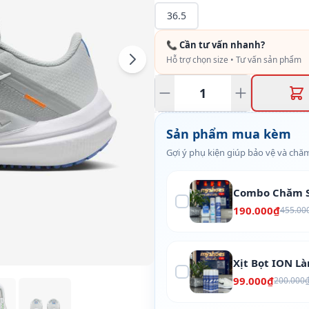
36.5
📞 Cần tư vấn nhanh?
Hỗ trợ chọn size • Tư vấn sản phẩm
Sản phẩm mua kèm
Gợi ý phụ kiện giúp bảo vệ và chăm
Combo Chăm S
190.000₫
455.00
Xịt Bọt ION L
99.000₫
200.000