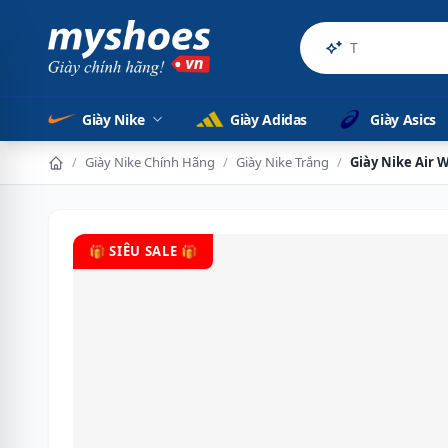
Sản phẩm
Giày Nike
Giày Adidas
Giày Asics
/
Giày Nike Chính Hãng
/
Giày Nike Trắng
/
Giày Nike Air 
🎁 SIÊU SALE 🎁