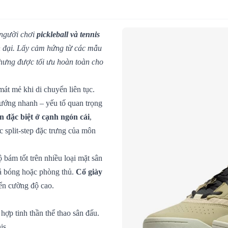
 người chơi
pickleball và tennis
n đại. Lấy cảm hứng từ các mẫu
nhưng được tối ưu hoàn toàn cho
mát mẻ khi di chuyển liên tục.
ướng nhanh – yếu tố quan trọng
n đặc biệt ở cạnh ngón cái
,
c split-step đặc trưng của môn
ộ bám tốt trên nhiều loại mặt sân
trả bóng hoặc phòng thủ.
Cổ giày
yển cường độ cao.
ợp tinh thần thể thao sân đấu.
is.