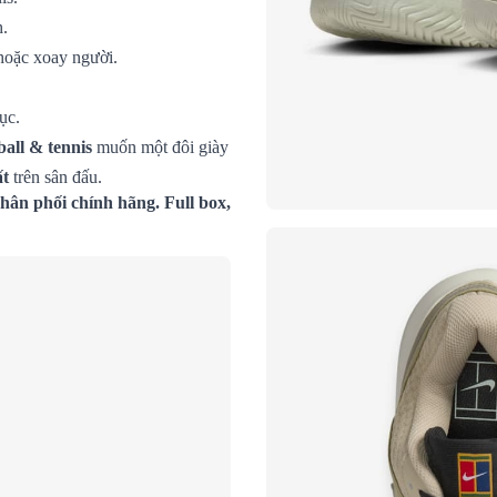
h.
 hoặc xoay người.
ục.
ball & tennis
muốn một đôi giày
ất
trên sân đấu.
ân phối chính hãng. Full box,