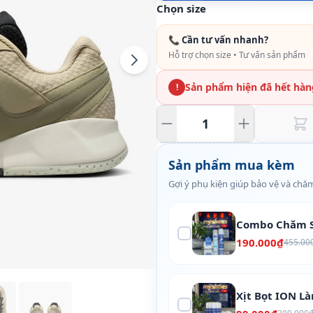
Chọn size
📞 Cần tư vấn nhanh?
Hỗ trợ chọn size • Tư vấn sản phẩm
Sản phẩm hiện đã hết hàn
!
Sản phẩm mua kèm
Gợi ý phụ kiện giúp bảo vệ và chăm
Combo Chăm S
190.000₫
455.00
Xịt Bọt ION L