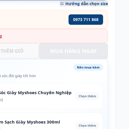
Hướng dẫn chọn size
0973 711 868
g
MUA HÀNG NGAY
THÊM GIỎ
Nên mua kèm
 sóc đôi giày tốt hơn
óc Giày Myshoes Chuyên Nghiệp
Chọn thêm
0₫
àm Sạch Giày Myshoes 300ml
Chọn thêm