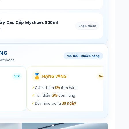
₫
iày Cao Cấp Myshoes 300ml
Chọn thêm
₫
ÀNG
100.000+ khách hàng
 Myshoes
🥇
🏵️
HẠNG VÀNG
VIP
Gold
✓
Giảm thêm
3%
đơn hàng
✓
Giả
✓
Tích điểm
3%
đơn hàng
✓
Tích
✓
Đổi hàng trong
30 ngày
✓
Đổi 