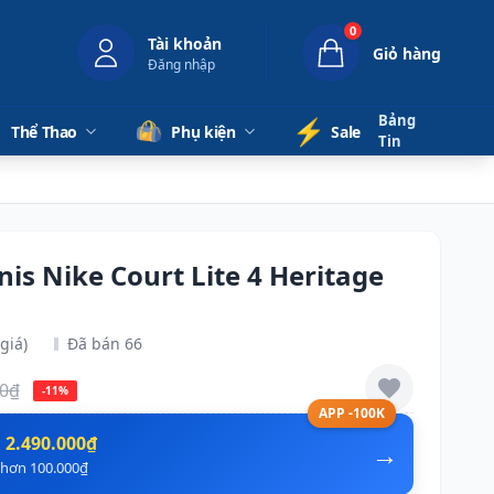
0
Tài khoản
Giỏ hàng
Đăng nhập
Bảng
⚡️
Thể Thao
Phụ kiện
Sale
Tin
nis Nike Court Lite 4 Heritage
giá)
Đã bán 66
00₫
-11%
APP -100K
n
2.490.000₫
→
ẻ hơn 100.000₫