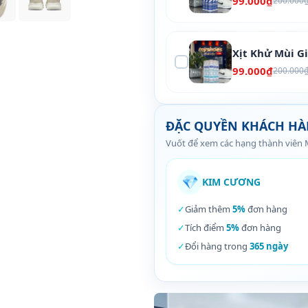
99.000₫
200.000
Xịt Khử Mùi G
99.000₫
200.000
ĐẶC QUYỀN KHÁCH H
Vuốt để xem các hạng thành viên
💎
KIM CƯƠNG
✓
Giảm thêm
5%
đơn hàng
✓
Tích điểm
5%
đơn hàng
✓
Đổi hàng trong
365 ngày