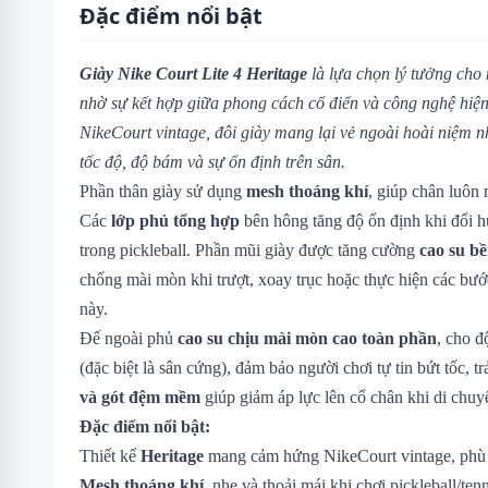
Đặc điểm nổi bật
Giày Nike Court Lite 4 Heritage
là lựa chọn lý tưởng cho
nhờ sự kết hợp giữa phong cách cổ điển và công nghệ hiệ
NikeCourt vintage, đôi giày mang lại vẻ ngoài hoài niệm 
tốc độ, độ bám và sự ổn định trên sân.
Phần thân giày sử dụng
mesh thoáng khí
, giúp chân luôn 
Các
lớp phủ tổng hợp
bên hông tăng độ ổn định khi đổi h
trong pickleball. Phần mũi giày được tăng cường
cao su bề
chống mài mòn khi trượt, xoay trục hoặc thực hiện các bướ
này.
Đế ngoài phủ
cao su chịu mài mòn cao toàn phần
, cho đ
(đặc biệt là sân cứng), đảm bảo người chơi tự tin bứt tốc, 
và gót đệm mềm
giúp giảm áp lực lên cổ chân khi di chu
Đặc điểm nổi bật:
Thiết kế
Heritage
mang cảm hứng NikeCourt vintage, phù h
Mesh thoáng khí
, nhẹ và thoải mái khi chơi pickleball/tenn