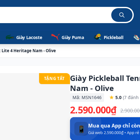
Giày Lacoste
Giày Puma
Pickleball
 Lite 4 Heritage Nam - Olive
Giày Pickleball Ten
TẶNG TẤT
Nam - Olive
Mã: MSN1646
5.0
(7 đánh 
2.590.000₫
2.900.0
Mua qua App chỉ cò
📱
Giá web 2.590.000₫ • App r