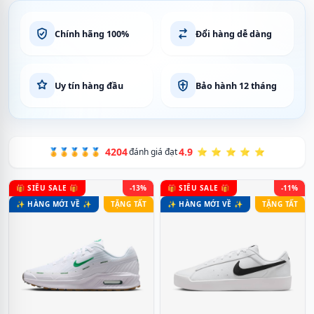
Chính hãng 100%
Đổi hàng dễ dàng
Uy tín hàng đầu
Bảo hành 12 tháng
4204
4.9
🏅🏅🏅🏅🏅
đánh giá đạt
⭐ ⭐ ⭐ ⭐ ⭐
🎁 SIÊU SALE 🎁
-13%
🎁 SIÊU SALE 🎁
-11%
✨ HÀNG MỚI VỀ ✨
TẶNG TẤT
✨ HÀNG MỚI VỀ ✨
TẶNG TẤT