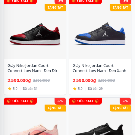
🎁 SIÊU SALE 🎁
-8%
🎁 SIÊU SALE 🎁
-8%
TẶNG TẤT
TẶNG TẤT
Giày Nike Jordan Court
Giày Nike Jordan Court
Connect Low Nam - Đen Đỏ
Connect Low Nam - Đen Xanh
2.590.000₫
2.590.000₫
2.800.000₫
2.800.000₫
5.0
|
Đã bán 31
5.0
|
Đã bán 29
🎁 SIÊU SALE 🎁
-5%
🎁 SIÊU SALE 🎁
-5%
TẶNG TẤT
TẶNG TẤT