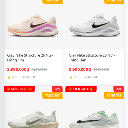
TẶNG TẤT
TẶNG TẤT
Giày Nike Structure 26 Nữ -
Giày Nike Structure 26 Nữ -
Hồng Tím
Trắng Đen
3.990.000₫
3.990.000₫
4.200.000₫
4.200.000₫
5.0
|
Đã bán 39
5.0
|
Đã bán 44
🎁 SIÊU SALE 🎁
-5%
🎁 SIÊU SALE 🎁
-5%
TẶNG TẤT
TẶNG TẤT