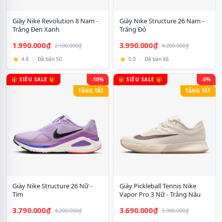
Giày Nike Revolution 8 Nam -
Giày Nike Structure 26 Nam -
Trắng Đen Xanh
Trắng Đỏ
1.990.000₫
3.990.000₫
2.100.000₫
4.200.000₫
4.8
|
Đã bán 50
5.0
|
Đã bán 66
🎁 SIÊU SALE 🎁
-10%
🎁 SIÊU SALE 🎁
-5%
TẶNG TẤT
TẶNG TẤT
Giày Nike Structure 26 Nữ -
Giày Pickleball Tennis Nike
Tím
Vapor Pro 3 Nữ - Trắng Nâu
3.790.000₫
3.690.000₫
4.200.000₫
3.900.000₫