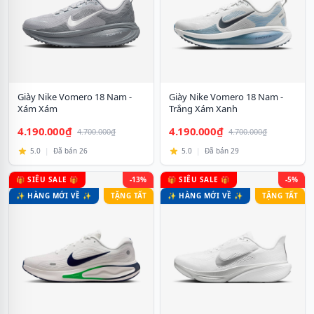
Giày Nike Vomero 18 Nam -
Giày Nike Vomero 18 Nam -
Xám Xám
Trắng Xám Xanh
4.190.000₫
4.190.000₫
4.700.000₫
4.700.000₫
5.0
|
Đã bán 26
5.0
|
Đã bán 29
🎁 SIÊU SALE 🎁
-13%
🎁 SIÊU SALE 🎁
-5%
✨ HÀNG MỚI VỀ ✨
TẶNG TẤT
✨ HÀNG MỚI VỀ ✨
TẶNG TẤT