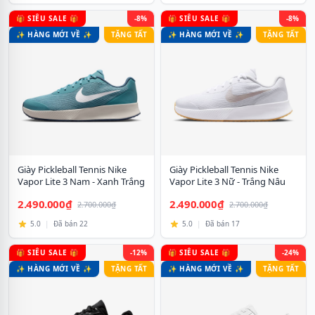
🎁 SIÊU SALE 🎁
-8%
🎁 SIÊU SALE 🎁
-8%
✨ HÀNG MỚI VỀ ✨
TẶNG TẤT
✨ HÀNG MỚI VỀ ✨
TẶNG TẤT
Giày Pickleball Tennis Nike
Giày Pickleball Tennis Nike
Vapor Lite 3 Nam - Xanh Trắng
Vapor Lite 3 Nữ - Trắng Nâu
2.490.000₫
2.490.000₫
2.700.000₫
2.700.000₫
5.0
|
Đã bán 22
5.0
|
Đã bán 17
🎁 SIÊU SALE 🎁
-12%
🎁 SIÊU SALE 🎁
-24%
✨ HÀNG MỚI VỀ ✨
TẶNG TẤT
✨ HÀNG MỚI VỀ ✨
TẶNG TẤT