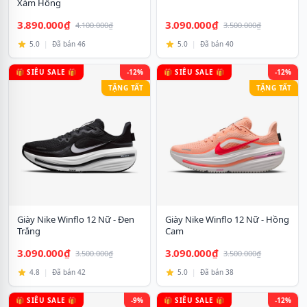
Xám Hồng
3.890.000₫
3.090.000₫
4.100.000₫
3.500.000₫
5.0
|
Đã bán 46
5.0
|
Đã bán 40
🎁 SIÊU SALE 🎁
-12%
🎁 SIÊU SALE 🎁
-12%
TẶNG TẤT
TẶNG TẤT
Giày Nike Winflo 12 Nữ - Đen
Giày Nike Winflo 12 Nữ - Hồng
Trắng
Cam
3.090.000₫
3.090.000₫
3.500.000₫
3.500.000₫
4.8
|
Đã bán 42
5.0
|
Đã bán 38
🎁 SIÊU SALE 🎁
-9%
🎁 SIÊU SALE 🎁
-12%