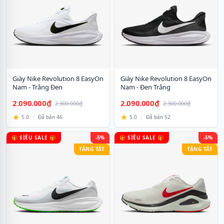
Giày Nike Revolution 8 EasyOn
Giày Nike Revolution 8 EasyOn
Nam - Trắng Đen
Nam - Đen Trắng
2.090.000₫
2.090.000₫
2.300.000₫
2.300.000₫
5.0
|
Đã bán 46
5.0
|
Đã bán 52
🎁 SIÊU SALE 🎁
-5%
🎁 SIÊU SALE 🎁
-5%
TẶNG TẤT
TẶNG TẤT