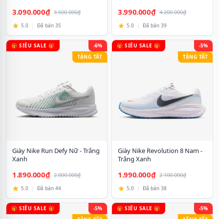
3.090.000₫
3.990.000₫
3.500.000₫
4.200.000₫
5.0
|
Đã bán 35
5.0
|
Đã bán 39
🎁 SIÊU SALE 🎁
-6%
🎁 SIÊU SALE 🎁
-5%
TẶNG TẤT
TẶNG TẤT
Giày Nike Run Defy Nữ - Trắng
Giày Nike Revolution 8 Nam -
Xanh
Trắng Xanh
1.890.000₫
1.990.000₫
2.000.000₫
2.100.000₫
5.0
|
Đã bán 44
5.0
|
Đã bán 38
🎁 SIÊU SALE 🎁
-5%
🎁 SIÊU SALE 🎁
-5%