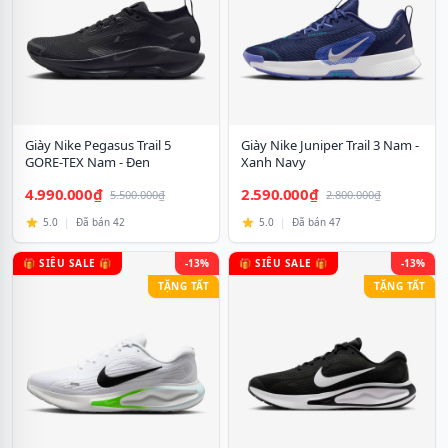
Giày Nike Pegasus Trail 5
Giày Nike Juniper Trail 3 Nam -
GORE-TEX Nam - Đen
Xanh Navy
4.990.000₫
2.590.000₫
5.500.000₫
2.800.000₫
5.0
|
Đã bán 42
5.0
|
Đã bán 47
🎁 SIÊU SALE 🎁
-13%
🎁 SIÊU SALE 🎁
-13%
TẶNG TẤT
TẶNG TẤT