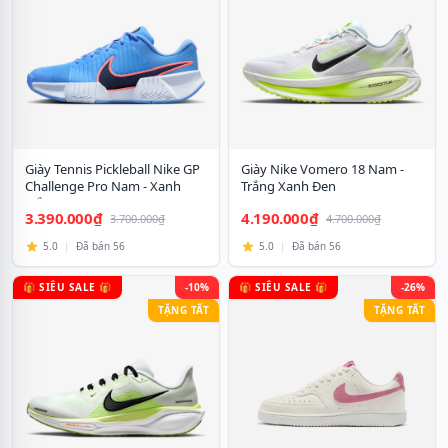
Giày Tennis Pickleball Nike GP
Giày Nike Vomero 18 Nam -
Challenge Pro Nam - Xanh
Trắng Xanh Đen
Trắng
3.390.000₫
4.190.000₫
3.700.000₫
4.700.000₫
5.0
|
Đã bán 56
5.0
|
Đã bán 56
🎁 SIÊU SALE 🎁
-10%
🎁 SIÊU SALE 🎁
-26%
TẶNG TẤT
TẶNG TẤT