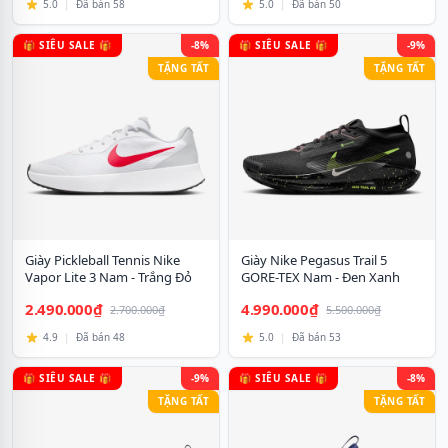
5.0
|
Đã bán 58
5.0
|
Đã bán 50
🎁 SIÊU SALE 🎁
-8%
🎁 SIÊU SALE 🎁
-9%
TẶNG TẤT
TẶNG TẤT
Giày Pickleball Tennis Nike
Giày Nike Pegasus Trail 5
Vapor Lite 3 Nam - Trắng Đỏ
GORE-TEX Nam - Đen Xanh
2.490.000₫
4.990.000₫
2.700.000₫
5.500.000₫
4.9
|
Đã bán 48
5.0
|
Đã bán 53
🎁 SIÊU SALE 🎁
-9%
🎁 SIÊU SALE 🎁
-8%
TẶNG TẤT
TẶNG TẤT