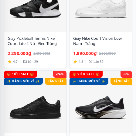
Giày Pickleball Tennis Nike
Giày Nike Court Vision Low
Court Lite 4 Nữ - Đen Trắng
Nam - Trắng
2.290.000₫
1.890.000₫
2.600.000₫
2.500.000₫
4.7
|
Đã bán 29
4.8
|
Đã bán 39
🎁 SIÊU SALE 🎁
-24%
🎁 SIÊU SALE 🎁
-5%
✨ HÀNG MỚI VỀ ✨
TẶNG TẤT
✨ HÀNG MỚI VỀ ✨
TẶNG TẤT