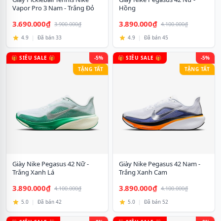
Vapor Pro 3 Nam - Trắng Đỏ
Hồng
3.690.000₫
3.890.000₫
3.900.000₫
4.100.000₫
4.9
|
Đã bán 33
4.9
|
Đã bán 45
🎁 SIÊU SALE 🎁
-5%
🎁 SIÊU SALE 🎁
-5%
TẶNG TẤT
TẶNG TẤT
Giày Nike Pegasus 42 Nữ -
Giày Nike Pegasus 42 Nam -
Trắng Xanh Lá
Trắng Xanh Cam
3.890.000₫
3.890.000₫
4.100.000₫
4.100.000₫
5.0
|
Đã bán 42
5.0
|
Đã bán 52