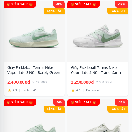
🎁 SIÊU SALE 🎁
-8%
🎁 SIÊU SALE 🎁
-12%
TẶNG TẤT
TẶNG TẤT
Giày Pickleball Tennis Nike
Giày Pickleball Tennis Nike
Vapor Lite 3 Nữ - Barely Green
Court Lite 4 Nữ - Trắng Xanh
2.490.000₫
2.290.000₫
2.700.000₫
2.600.000₫
4.9
|
Đã bán 41
4.9
|
Đã bán 40
🎁 SIÊU SALE 🎁
-5%
🎁 SIÊU SALE 🎁
-11%
TẶNG TẤT
TẶNG TẤT