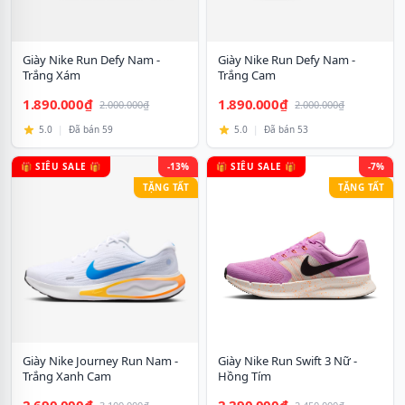
Giày Nike Run Defy Nam -
Giày Nike Run Defy Nam -
Trắng Xám
Trắng Cam
1.890.000₫
1.890.000₫
2.000.000₫
2.000.000₫
5.0
|
Đã bán 59
5.0
|
Đã bán 53
🎁 SIÊU SALE 🎁
-13%
🎁 SIÊU SALE 🎁
-7%
TẶNG TẤT
TẶNG TẤT
Giày Nike Journey Run Nam -
Giày Nike Run Swift 3 Nữ -
Trắng Xanh Cam
Hồng Tím