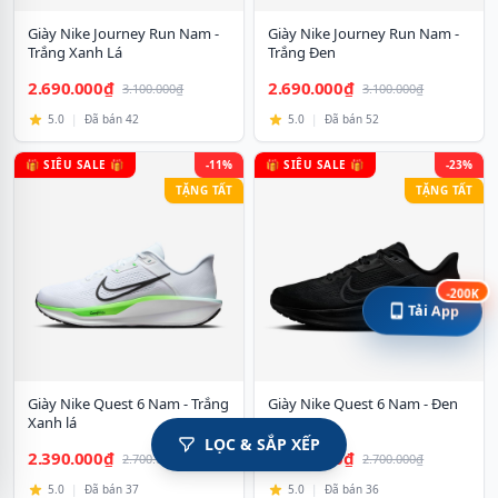
Giày Nike Journey Run Nam -
Giày Nike Journey Run Nam -
Trắng Xanh Lá
Trắng Đen
2.690.000₫
2.690.000₫
3.100.000₫
3.100.000₫
5.0
|
Đã bán 42
5.0
|
Đã bán 52
🎁 SIÊU SALE 🎁
-11%
🎁 SIÊU SALE 🎁
-23%
TẶNG TẤT
TẶNG TẤT
-200K
Tải App
Giày Nike Quest 6 Nam - Trắng
Giày Nike Quest 6 Nam - Đen
Xanh lá
LỌC & SẮP XẾP
2.390.000₫
2.090.000₫
2.700.000₫
2.700.000₫
5.0
|
Đã bán 37
5.0
|
Đã bán 36