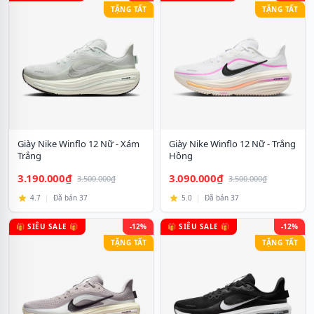
TẶNG TẤT
TẶNG TẤT
Giày Nike Winflo 12 Nữ - Xám
Giày Nike Winflo 12 Nữ - Trắng
Trắng
Hồng
3.190.000₫
3.090.000₫
3.500.000₫
3.500.000₫
4.7
|
Đã bán 37
5.0
|
Đã bán 37
🎁 SIÊU SALE 🎁
-12%
🎁 SIÊU SALE 🎁
-12%
TẶNG TẤT
TẶNG TẤT