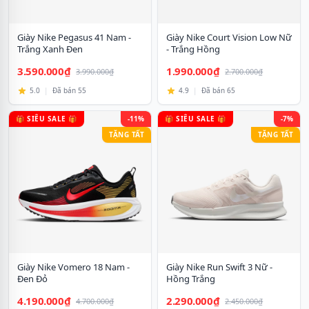
Giày Nike Pegasus 41 Nam -
Giày Nike Court Vision Low Nữ
Trắng Xanh Đen
- Trắng Hồng
3.590.000₫
1.990.000₫
3.990.000₫
2.700.000₫
5.0
|
Đã bán 55
4.9
|
Đã bán 65
🎁 SIÊU SALE 🎁
-11%
🎁 SIÊU SALE 🎁
-7%
TẶNG TẤT
TẶNG TẤT
Giày Nike Vomero 18 Nam -
Giày Nike Run Swift 3 Nữ -
Đen Đỏ
Hồng Trắng
4.190.000₫
2.290.000₫
4.700.000₫
2.450.000₫