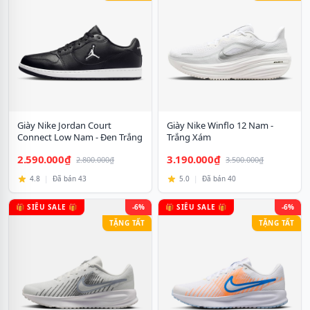
Giày Nike Jordan Court
Giày Nike Winflo 12 Nam -
Connect Low Nam - Đen Trắng
Trắng Xám
2.590.000₫
3.190.000₫
2.800.000₫
3.500.000₫
4.8
|
Đã bán 43
5.0
|
Đã bán 40
🎁 SIÊU SALE 🎁
-6%
🎁 SIÊU SALE 🎁
-6%
TẶNG TẤT
TẶNG TẤT