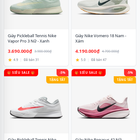
Giày Pickleball Tennis Nike
Giày Nike Vomero 18 Nam -
Vapor Pro 3 Nữ - Xanh
Xám
3.690.000₫
4.190.000₫
3.900.000₫
4.700.000₫
4.9
|
Đã bán 31
5.0
|
Đã bán 47
🎁 SIÊU SALE 🎁
-5%
🎁 SIÊU SALE 🎁
-5%
TẶNG TẤT
TẶNG TẤT
Giày Pickleball Tennis Nike
Giày Nike Pegasus 42 Nữ -