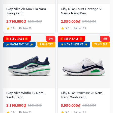
Giày Nike Air Max Bia Nam -
Giày Nike Court Heritage SL
Trắng Xanh
Nam - Trắng Đen
2.790.000₫
2.390.000₫
3.200.000₫
2.700.000₫
5.0
|
Đã bán 20
5.0
|
Đã bán 19
🎁 SIÊU SALE 🎁
-9%
🎁 SIÊU SALE 🎁
-5%
✨ HÀNG MỚI VỀ ✨
TẶNG TẤT
✨ HÀNG MỚI VỀ ✨
TẶNG TẤT
Giày Nike Winflo 12 Nam -
Giày Nike Structure 26 Nam -
Xanh Trắng
Trắng Xanh Xanh
3.190.000₫
3.990.000₫
3.500.000₫
4.200.000₫
5.0
|
Đã bán 23
5.0
|
Đã bán 21