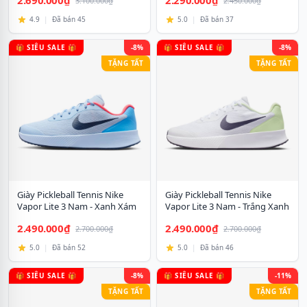
2.690.000₫
2.290.000₫
3.100.000₫
2.450.000₫
4.9
|
Đã bán 45
5.0
|
Đã bán 37
🎁 SIÊU SALE 🎁
-8%
🎁 SIÊU SALE 🎁
-8%
TẶNG TẤT
TẶNG TẤT
Giày Pickleball Tennis Nike
Giày Pickleball Tennis Nike
Vapor Lite 3 Nam - Xanh Xám
Vapor Lite 3 Nam - Trắng Xanh
Đen
2.490.000₫
2.490.000₫
2.700.000₫
2.700.000₫
5.0
|
Đã bán 52
5.0
|
Đã bán 46
🎁 SIÊU SALE 🎁
-8%
🎁 SIÊU SALE 🎁
-11%
TẶNG TẤT
TẶNG TẤT