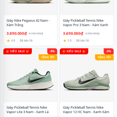
Giày Nike Pegasus 42 Nam -
Giày Pickleball Tennis Nike
Xám Trắng
Vapor Pro 3 Nam - Xám Xanh
3.890.000₫
3.690.000₫
4.100.000₫
3.900.000₫
4.8
|
Đã bán 56
5.0
|
Đã bán 36
🎁 SIÊU SALE 🎁
-8%
🎁 SIÊU SALE 🎁
-9%
TẶNG TẤT
TẶNG TẤT
Giày Pickleball Tennis Nike
Giày Pickleball Tennis Nike
Vapor Lite 3 Nam - Xanh Lá
Vapor 12 HC Nam - Xanh Xám