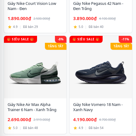
Giày Nike Court Vision Low
Giày Nike Pegasus 42 Nam -
Nam - Đen
Đen Trắng
1.890.000₫
3.890.000₫
2.500.000₫
4.100.000₫
4.9
|
Đã bán 29
5.0
|
Đã bán 40
🎁 SIÊU SALE 🎁
-8%
🎁 SIÊU SALE 🎁
-11%
TẶNG TẤT
TẶNG TẤT
Giày Nike Air Max Alpha
Giày Nike Vomero 18 Nam -
Trainer 6 Nam - Xanh Trắng
Xanh Navy
2.690.000₫
4.190.000₫
2.919.000₫
4.700.000₫
5.0
|
Đã bán 48
4.9
|
Đã bán 54