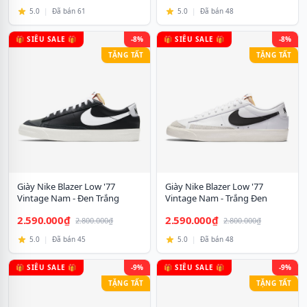
5.0
|
Đã bán 61
5.0
|
Đã bán 48
🎁 SIÊU SALE 🎁
-8%
🎁 SIÊU SALE 🎁
-8%
TẶNG TẤT
TẶNG TẤT
Giày Nike Blazer Low '77
Giày Nike Blazer Low '77
Vintage Nam - Đen Trắng
Vintage Nam - Trắng Đen
2.590.000₫
2.590.000₫
2.800.000₫
2.800.000₫
5.0
|
Đã bán 45
5.0
|
Đã bán 48
🎁 SIÊU SALE 🎁
-9%
🎁 SIÊU SALE 🎁
-9%
TẶNG TẤT
TẶNG TẤT