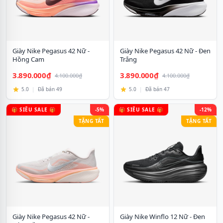
Giày Nike Pegasus 42 Nữ -
Giày Nike Pegasus 42 Nữ - Đen
Hồng Cam
Trắng
3.890.000₫
3.890.000₫
4.100.000₫
4.100.000₫
5.0
|
Đã bán 49
5.0
|
Đã bán 47
🎁 SIÊU SALE 🎁
-5%
🎁 SIÊU SALE 🎁
-12%
TẶNG TẤT
TẶNG TẤT
Giày Nike Pegasus 42 Nữ -
Giày Nike Winflo 12 Nữ - Đen