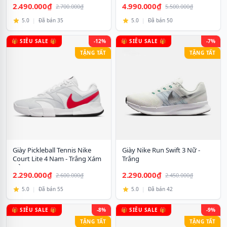
2.490.000₫
4.990.000₫
2.700.000₫
5.500.000₫
5.0
|
Đã bán 35
5.0
|
Đã bán 50
🎁 SIÊU SALE 🎁
-12%
🎁 SIÊU SALE 🎁
-7%
TẶNG TẤT
TẶNG TẤT
Giày Pickleball Tennis Nike
Giày Nike Run Swift 3 Nữ -
Court Lite 4 Nam - Trắng Xám
Trắng
Đỏ
2.290.000₫
2.290.000₫
2.600.000₫
2.450.000₫
5.0
|
Đã bán 55
5.0
|
Đã bán 42
🎁 SIÊU SALE 🎁
-8%
🎁 SIÊU SALE 🎁
-9%
TẶNG TẤT
TẶNG TẤT