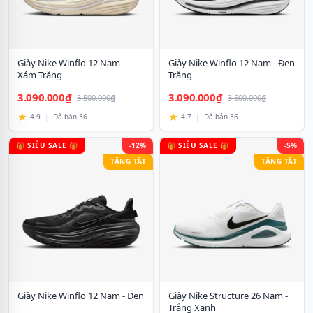
Giày Nike Winflo 12 Nam -
Giày Nike Winflo 12 Nam - Đen
Xám Trắng
Trắng
3.090.000₫
3.090.000₫
3.500.000₫
3.500.000₫
4.9
|
Đã bán 36
4.7
|
Đã bán 36
🎁 SIÊU SALE 🎁
-12%
🎁 SIÊU SALE 🎁
-5%
TẶNG TẤT
TẶNG TẤT
Giày Nike Winflo 12 Nam - Đen
Giày Nike Structure 26 Nam -
Trắng Xanh