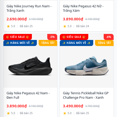
Giày Nike Journey Run Nam -
Giày Nike Pegasus 42 Nữ -
Trắng Xanh
Trắng Xám
2.690.000₫
3.890.000₫
3.100.000₫
4.100.000₫
5.0
|
Đã bán 25
5.0
|
Đã bán 24
🎁 SIÊU SALE 🎁
-5%
🎁 SIÊU SALE 🎁
-6%
✨ HÀNG MỚI VỀ ✨
TẶNG TẤT
✨ HÀNG MỚI VỀ ✨
TẶNG TẤT
Giày Nike Pegasus 42 Nam -
Giày Tennis Pickleball Nike GP
Đen Full
Challenge Pro Nam - Xanh
3.890.000₫
3.490.000₫
4.100.000₫
3.700.000₫
5.0
|
Đã bán 25
5.0
|
Đã bán 25