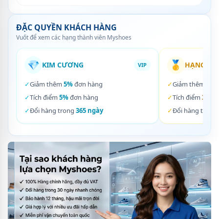
ĐẶC QUYỀN KHÁCH HÀNG
Vuốt để xem các hạng thành viên Myshoes
💎
🥇
KIM CƯƠNG
HẠNG VÀ
VIP
✓
Giảm thêm
5%
đơn hàng
✓
Giảm thêm
3%
✓
Tích điểm
5%
đơn hàng
✓
Tích điểm
3%
đơ
✓
Đổi hàng trong
365 ngày
✓
Đổi hàng trong