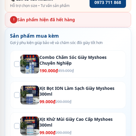
0973 711 868
Hỗ trợ chọn size • Tư vấn sản phẩm
Sản phẩm hiện đã hết hàng
!
Sản phẩm mua kèm
Gợi ý phụ kiện giúp bảo vệ và chăm sóc đôi giày tốt hơn
Combo Chăm Sóc Giày Myshoes
Chuyên Nghiệp
190.000₫
455.000₫
Xịt Bọt ION Làm Sạch Giày Myshoes
300ml
99.000₫
200.000₫
Xịt Khử Mùi Giày Cao Cấp Myshoes
300ml
99.000₫
200.000₫