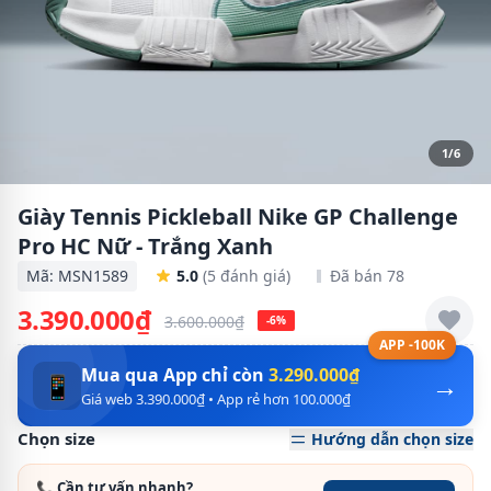
1/6
Giày Tennis Pickleball Nike GP Challenge
Pro HC Nữ - Trắng Xanh
Mã: MSN1589
5.0
(5 đánh giá)
Đã bán 78
3.390.000₫
3.600.000₫
-6%
APP -100K
Mua qua App chỉ còn
3.290.000₫
→
📱
Giá web 3.390.000₫ • App rẻ hơn 100.000₫
Chọn size
Hướng dẫn chọn size
📞 Cần tư vấn nhanh?