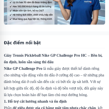
Đặc điểm nổi bật
Giày Tennis Pickleball Nike GP Challenge Pro HC
– Bền bỉ,
ổn định, luôn sẵn sàng thi đấu
Nike GP Challenge Pro
là mẫu giày được thiết kế dành riêng
cho những vận động viên thi đấu ở cường độ cao – từ những pha
đánh bóng dài ở cuối sân đến các cú bứt tốc áp sát lưới. Với sự
kết hợp giữa tốc độ, độ ổn định và độ bền vượt trội, đôi giày này
là lựa chọn hoàn hảo để bạn làm chủ mọi đường bóng.
1. Hỗ trợ cắt hướng nhanh và ổn định
Phần
đế giữa được gia cố bằng một tấm nhựa chắc chắn
, kết