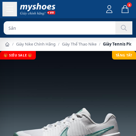
0
Sản phẩm chính
/
Giày Nike Chính Hãng
/
Giày Thể Thao Nike
/
Giày Tennis Pick
🎁 SIÊU SALE 🎁
TẶNG TẤT