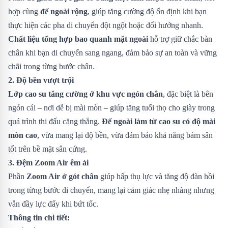
hợp cùng
đế ngoài rộng
, giúp tăng cường độ ổn định khi bạn
thực hiện các pha di chuyển đột ngột hoặc đổi hướng nhanh.
Chất liệu tổng hợp bao quanh mặt ngoài
hỗ trợ giữ chắc bàn
chân khi bạn di chuyển sang ngang, đảm bảo sự an toàn và vững
chãi trong từng bước chân.
2. Độ bền vượt trội
Lớp cao su tăng cường ở khu vực ngón chân
, đặc biệt là bên
ngón cái – nơi dễ bị mài mòn – giúp tăng tuổi thọ cho giày trong
quá trình thi đấu căng thẳng.
Đế ngoài làm từ cao su có độ mài
mòn cao
, vừa mang lại độ bền, vừa đảm bảo khả năng bám sân
tốt trên bề mặt sân cứng.
3. Đệm Zoom Air êm ái
Phần
Zoom Air ở gót chân
giúp hấp thụ lực và tăng độ đàn hồi
trong từng bước di chuyển, mang lại cảm giác nhẹ nhàng nhưng
vẫn đầy lực đẩy khi bứt tốc.
Thông tin chi tiết: