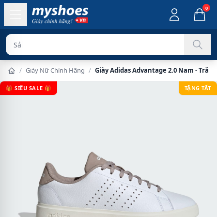
0
Sản phẩm chí
/
Giày Nữ Chính Hãng
/
Giày Adidas Advantage 2.0 Nam - Trắn
🎁 SIÊU SALE 🎁
TẶNG TẤT