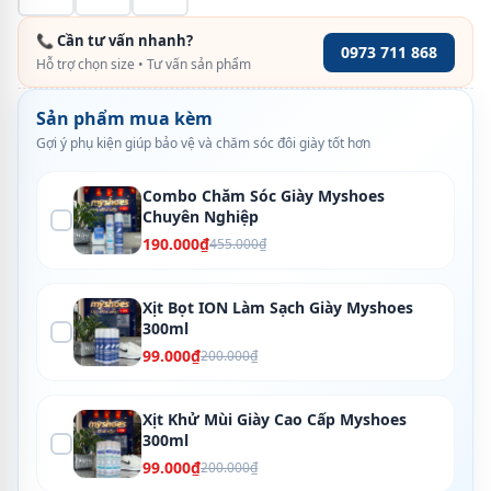
📞 Cần tư vấn nhanh?
0973 711 868
Hỗ trợ chọn size • Tư vấn sản phẩm
Sản phẩm mua kèm
Gợi ý phụ kiện giúp bảo vệ và chăm sóc đôi giày tốt hơn
Combo Chăm Sóc Giày Myshoes
Chuyên Nghiệp
190.000₫
455.000₫
Xịt Bọt ION Làm Sạch Giày Myshoes
300ml
99.000₫
200.000₫
Xịt Khử Mùi Giày Cao Cấp Myshoes
300ml
99.000₫
200.000₫