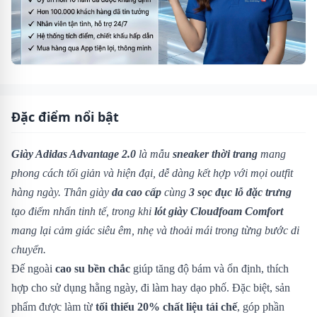
Đặc điểm nổi bật
Giày Adidas Advantage 2.0
là mẫu
sneaker thời trang
mang
phong cách tối giản và hiện đại, dễ dàng kết hợp với mọi outfit
hàng ngày. Thân giày
da cao cấp
cùng
3 sọc đục lỗ đặc trưng
tạo điểm nhấn tinh tế, trong khi
lót giày Cloudfoam Comfort
mang lại cảm giác siêu êm, nhẹ và thoải mái trong từng bước di
chuyển.
Đế ngoài
cao su bền chắc
giúp tăng độ bám và ổn định, thích
hợp cho sử dụng hằng ngày, đi làm hay dạo phố. Đặc biệt, sản
phẩm được làm từ
tối thiểu 20% chất liệu tái chế
, góp phần