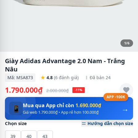
1/6
Giày Adidas Advantage 2.0 Nam - Trắng
Nâu
Mã: MSA873
4.8
(6 đánh giá)
Đã bán 24
1.790.000₫
2.000.000₫
-11%
APP -100K
Mua qua App chỉ còn
1.690.000₫
→
📱
Giá web 1.790.000₫ • App rẻ hơn 100.000₫
Chọn size
Hướng dẫn chọn size
39
40
43