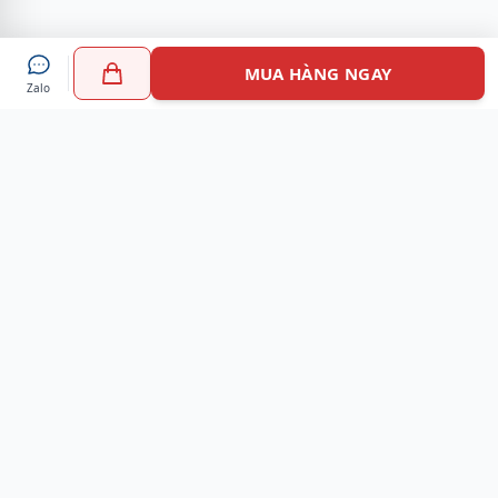
MUA HÀNG NGAY
Zalo
Myshoes là nền tảng mua sắm giày chính hãng hàng đầu
Việt Nam với hơn 100.000 khách hàng đã tin tưởng và lựa
chọn. Cùng với công nghệ hiện đại chúng tôi cam kết