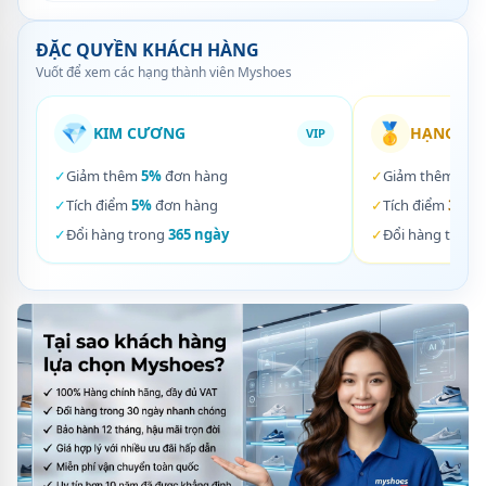
ĐẶC QUYỀN KHÁCH HÀNG
Vuốt để xem các hạng thành viên Myshoes
💎
🥇
KIM CƯƠNG
HẠNG VÀ
VIP
✓
Giảm thêm
5%
đơn hàng
✓
Giảm thêm
3%
✓
Tích điểm
5%
đơn hàng
✓
Tích điểm
3%
đơ
✓
Đổi hàng trong
365 ngày
✓
Đổi hàng trong