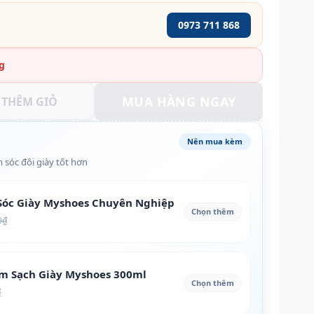
0973 711 868
g
MUA HÀNG NGAY
THÊM GIỎ
Nên mua kèm
 sóc đôi giày tốt hơn
óc Giày Myshoes Chuyên Nghiệp
Chọn thêm
0₫
àm Sạch Giày Myshoes 300ml
Chọn thêm
₫