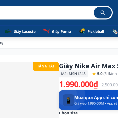
Giày Lacoste
Giày Puma
Pickleball
hẹ
Giày Nike Air Max
TẶNG TẤT
Mã: MSN1248
5.0
(5 đánh 
1.990.000₫
2.500.0
Mua qua App chỉ cò
📱
Giá web 1.990.000₫ • App r
Chọn size