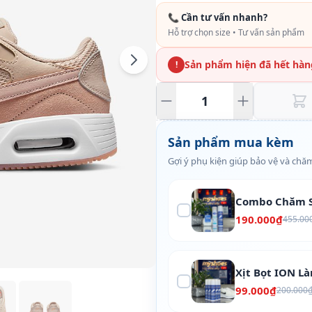
📞 Cần tư vấn nhanh?
Hỗ trợ chọn size • Tư vấn sản phẩm
Sản phẩm hiện đã hết hàn
!
Sản phẩm mua kèm
Gợi ý phụ kiện giúp bảo vệ và chăm
Combo Chăm S
190.000₫
455.00
Xịt Bọt ION L
99.000₫
200.000