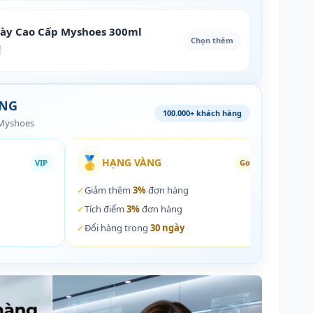
iày Cao Cấp Myshoes 300ml
Chọn thêm
₫
ÀNG
100.000+ khách hàng
 Myshoes
🥇
🏵️
HẠNG VÀNG
VIP
Gold
✓
Giảm thêm
3%
đơn hàng
✓
Giả
✓
Tích điểm
3%
đơn hàng
✓
Tích
✓
Đổi hàng trong
30 ngày
✓
Đổi 