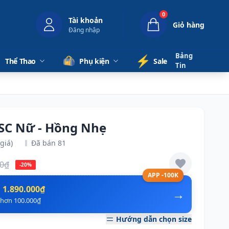
0
Tài khoản
Giỏ hàng
Đăng nhập
Bảng
⚡️
Thể Thao
Phụ kiện
Sale
Tin
 SC Nữ - Hồng Nhẹ
giá)
Đã bán 81
00₫
-20%
APP -100K
n
1.890.000₫
→
ẻ hơn 100.000₫
Hướng dẫn chọn size