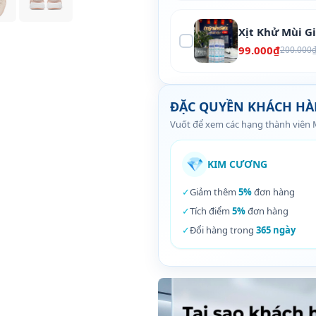
Xịt Khử Mùi G
99.000₫
200.000
ĐẶC QUYỀN KHÁCH H
Vuốt để xem các hạng thành viên
💎
KIM CƯƠNG
✓
Giảm thêm
5%
đơn hàng
✓
Tích điểm
5%
đơn hàng
✓
Đổi hàng trong
365 ngày