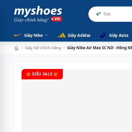
Sản phẩm c
Giày Nike
Giày Adidas
Giày Asics
/
Giày Nữ Chính Hãng
/
Giày Nike Air Max SC Nữ - Hồng N
🎁 SIÊU SALE 🎁