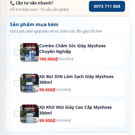
📞 Cần tư vấn nhanh?
0973 711 868
Hỗ trợ chọn size • Tư vấn sản phẩm
Sản phẩm mua kèm
Gợi ý phụ kiện giúp bảo vệ và chăm sóc đôi giày tốt hơn
Combo Chăm Sóc Giày Myshoes
Chuyên Nghiệp
190.000₫
455.000₫
Xịt Bọt ION Làm Sạch Giày Myshoes
300ml
99.000₫
200.000₫
Xịt Khử Mùi Giày Cao Cấp Myshoes
300ml
99.000₫
200.000₫