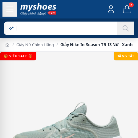
0
Sản phẩm
/
Giày Nữ Chính Hãng
/
Giày Nike In-Season TR 13 Nữ - Xanh N
🎁 SIÊU SALE 🎁
TẶNG TẤT