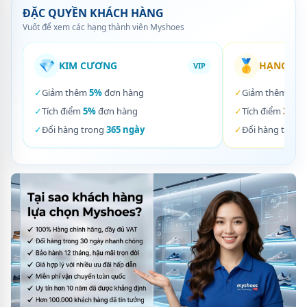
ĐẶC QUYỀN KHÁCH HÀNG
Vuốt để xem các hạng thành viên Myshoes
💎
🥇
KIM CƯƠNG
HẠNG VÀ
VIP
✓
Giảm thêm
5%
đơn hàng
✓
Giảm thêm
3%
✓
Tích điểm
5%
đơn hàng
✓
Tích điểm
3%
đơ
✓
Đổi hàng trong
365 ngày
✓
Đổi hàng trong