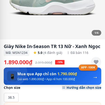
1/6
Giày Nike In-Season TR 13 Nữ - Xanh Ngọc
Mã: MSN1234
5.0
(4 đánh giá)
Đã bán 116
1.890.000₫
2.319.000₫
-18%
APP -100K
Mua qua App chỉ còn
1.790.000₫
→
📱
Giá web 1.890.000₫ • App rẻ hơn 100.000₫
Chọn size
Hướng dẫn chọn size
38.5