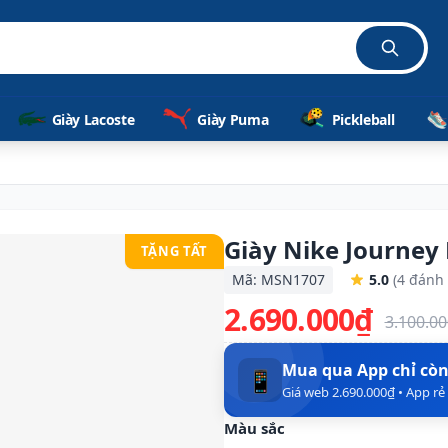
Giày Lacoste
Giày Puma
Pickleball
Giày Nike Journey
TẶNG TẤT
Mã: MSN1707
5.0
(4 đánh 
2.690.000₫
3.100.0
Mua qua App chỉ cò
📱
Giá web 2.690.000₫ • App r
Màu sắc