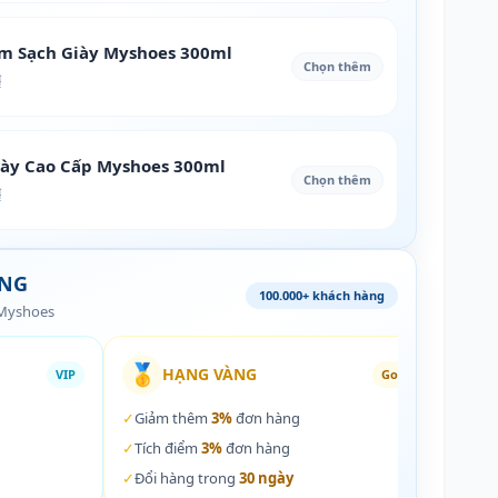
àm Sạch Giày Myshoes 300ml
Chọn thêm
₫
iày Cao Cấp Myshoes 300ml
Chọn thêm
₫
ÀNG
100.000+ khách hàng
 Myshoes
🥇
🏵️
HẠNG VÀNG
VIP
Gold
✓
Giảm thêm
3%
đơn hàng
✓
Giả
✓
Tích điểm
3%
đơn hàng
✓
Tích
✓
Đổi hàng trong
30 ngày
✓
Đổi 