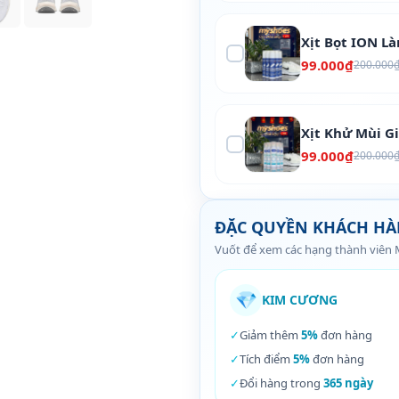
Xịt Bọt ION L
99.000₫
200.000
Xịt Khử Mùi G
99.000₫
200.000
ĐẶC QUYỀN KHÁCH H
Vuốt để xem các hạng thành viên
💎
KIM CƯƠNG
✓
Giảm thêm
5%
đơn hàng
✓
Tích điểm
5%
đơn hàng
✓
Đổi hàng trong
365 ngày