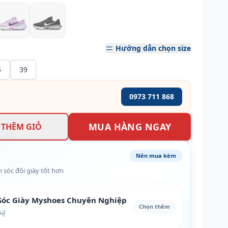
Hướng dẫn chọn size
5
39
0973 711 868
MUA HÀNG NGAY
THÊM GIỎ
Nên mua kèm
 sóc đôi giày tốt hơn
óc Giày Myshoes Chuyên Nghiệp
Chọn thêm
0₫