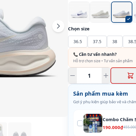
Chọn size
36.5
37.5
38
38.
📞 Cần tư vấn nhanh?
Hỗ trợ chọn size • Tư vấn sản phẩm
Sản phẩm mua kèm
Gợi ý phụ kiện giúp bảo vệ và chăm
Combo Chăm S
190.000₫
455.00