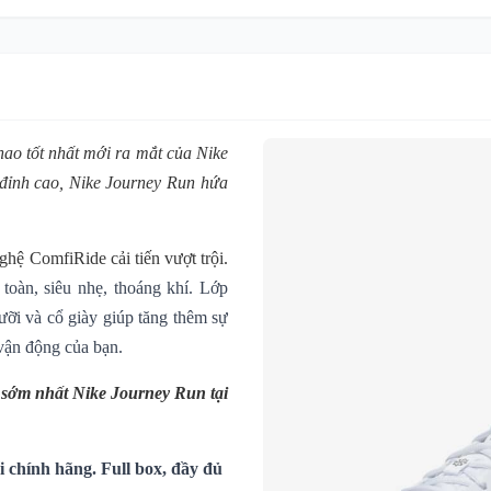
hao tốt nhất mới ra mắt của Nike
 đỉnh cao,
Nike
Journey Run
hứa
hệ ComfiRide cải tiến vượt trội.
toàn, siêu nhẹ, thoáng khí.
Lớp
ưỡi và cổ giày giúp tăng thêm sự
 vận động của bạn.
i sớm nhất Nike Journey Run
tại
 chính hãng. Full box, đầy đủ