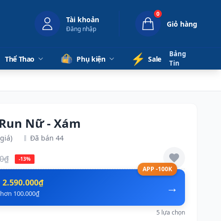
0
Tài khoản
Giỏ hàng
Đăng nhập
Bảng
⚡️
Thể Thao
Phụ kiện
Sale
Tin
 Run Nữ - Xám
giá)
Đã bán 44
00₫
-13%
APP -100K
n
2.590.000₫
→
ẻ hơn 100.000₫
5 lựa chọn